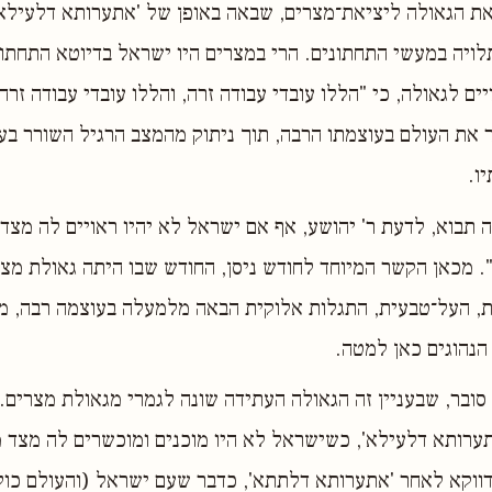
ת הגאולה ליציאת־מצרים, שבאה באופן של 'אתערותא דלעילא'
ויה במעשי התחתונים. הרי במצרים היו ישראל בדיוטא התחתונ
יים לגאולה, כי "הללו עובדי עבודה זרה, והללו עובדי עבודה זרה
ר את העולם בעוצמתו הרבה, תוך ניתוק מהמצב הרגיל השורר בע
ו.
 תבוא, לדעת ר' יהושע, אף אם ישראל לא יהיו ראויים לה מצד 
. מכאן הקשר המיוחד לחודש ניסן, החודש שבו היתה גאולת מצר
ת, העל־טבעית, התגלות אלוקית הבאה מלמעלה בעוצמה רבה, 
הנהוגים כאן למטה.
 סובר, שבעניין זה הגאולה העתידה שונה לגמרי מגאולת מצרים.
תערותא דלעילא', כשישראל לא היו מוכנים ומוכשרים לה מצד 
דווקא לאחר 'אתערותא דלתתא', כדבר שעם ישראל (והעולם כול