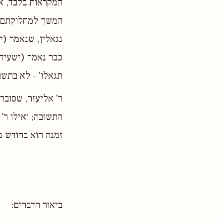
המקראות בלבד, אל
המשך למחלוקתם במ
נגאלין, שנאמר (יר
כבר נאמר (ישעיה נ
תגאלו' - לא בתשו
ר' אליעזר, שסובר
התשובה; ואילו ר'
זמנה הוא בחודש ני
ביאור הדברים: