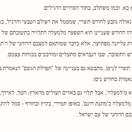
א בא, וכמו משתלב, בתוך הסדרים הרגילים.
הגאולה נקבע לחודש תשרי, שמסמל את העולם הטבעי והרגיל, כ
זהו החודש שעניינו הוא השפעה מלמעלה התלויה בתשובתם של 
 עליונה מפתיעה, אלא כדבר שמותאם למצבם הרוחני של ה'תחת
ש התשובה, שבו הנבראים מתעלים ומזדככים בכוחות עצמם.
 תשרי לניסן, מתבטא גם בעניינה של "תפילת הגשם" הנאמרת ב
אמרת בחודש ניסן:
 מ'למעלה', אבל תלוי גם באדים העולים מהארץ; הטל, לאידך, 
 מלמעלה כ'מתנת חינם', באופן תמידי, בקיץ ובחורף - סמל להתג
בם הרוחני של עם ישראל.