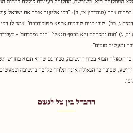
א המחלוקת היא, בשורשה, מחלוקת רעיונית כוללת במהות הגא
קום אחר (סנהדרין צז, ב): "רבי אליעזר אומר אם ישראל עוש
מיה ג, כב) 'שובו בנים שובבים ארפא משובותיכם'. אמר לו רבי 
ב, ג) 'חנם נמכרתם ולא בכסף תגאלו', 'חנם נמכרתם' - בעבודה 
בה ומעשים טובים".
 כי הגאולה תבוא בכוח התשובה, סבור גם שהיא תבוא בחודש תש
 יהושע, שסובר כי הגאולה אינה תלויה כל־כך בתשובה ובמעשים ט
סן.
ההבדל בין טל לגשם