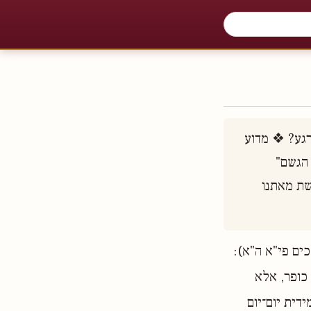
כיצד אומרים ש"בניסן עתידין ליגאל", והרי הגאולה יכולה לבוא בכל יום ובכל רגע? ❖ מדוע 
סובר רבי אליעזר ש"בתשרי עתידין ליגאל"? ❖ ומה הקשר בין זה לבין "תפילת הגשם" 
שבחודש תשרי ו"תפילת הטל" שבחודש ניסן? ❖ עיון במשמעות התשובה הנדרשת מאתנו 
ים פי"א ה"א):
 כופר, אלא
דית יום־יום