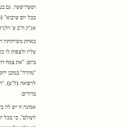
ושעה־שעה. גם בנו
בכל יום שיבוא" (ו
אג"ק ח"ב ע' רלג־ד
באחת משיחותיו הק
עליו ולצפות לו כ
ביום: "את צמח דו
"מהרה" במובן יחס
לרפואה (ל"ע), "ר
ברורים.
אמונה זו יש לה בי
לעולם", כי בכל יו