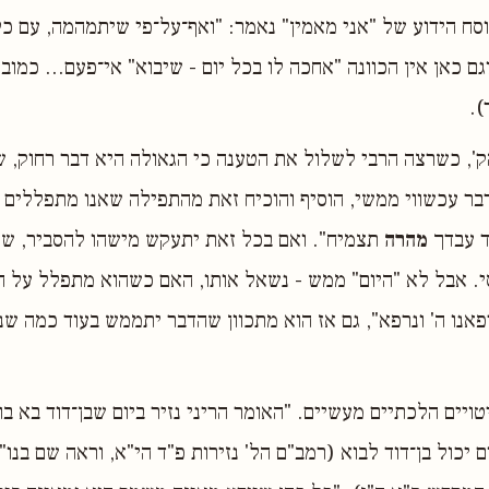
סח הידוע של "אני מאמין" נאמר: "ואף־על־פי שיתמהמה, עם כל
גם כאן אין הכוונה "אחכה לו בכל יום - שיבוא" אי־פעם... כמוב
).
', כשרצה הרבי לשלול את הטענה כי הגאולה היא דבר רחוק, ש
דבר עכשווי ממשי, הוסיף והוכיח זאת מהתפילה שאנו מתפללים
ד עבדך
מהרה
תצמיח". ואם בכל זאת יתעקש מישהו להסביר, שה
י. אבל לא "היום" ממש - נשאל אותו, האם כשהוא מתפלל על ח
פאנו ה' ונרפא", גם אז הוא מתכוון שהדבר יתממש בעוד כמה שני
טויים הלכתיים מעשיים. "האומר הריני נזיר ביום שבן־דוד בא בו,
ם יכול בן־דוד לבוא (רמב"ם הל' נזירות פ"ד הי"א, וראה שם בנו"