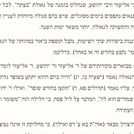
 אליעזר ורבי יהושע, שנחלקו בזמנה של גאולת "בעתה". לכל ל
אים נתפסים כימים מסוגלים, שיש בהם סגולה מיוחדת לעניין הג
ה והתשוקה לגאולה, יותר משאר ימות השנה.
ננות ביסודות שתי השיטות, נקבל תוספת ביאור במהותה של הג
י' נקבע בחודש זה או באחר), כדלקמן.
מבוארים מקורותיהם של ר' אליעזר ור' יהושע. ר' אליעזר לומד 
גאולה נאמר (ישעיה כז, יג) "והיה ביום ההוא יתקע בשופר גדול
 עליו נאמר (תהילים פא, ד) "תקעו בחודש שופר". ואילו ר' יה
 שמורים הוא לה", המדבר על ליל פסח, כי הלילה הזה "משומר 
העתידה.
־צדק' מבאר (אוה"ת בא ע' רס ואילך), כי מחלוקת זו אינה נעוצ