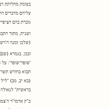
בעומק מחלוקת רבי
עליהם מדברים התנ
גוברת בהם הציפיי
ושנית, מתוך התבו
(שלכן זמנה ה'רשמ
ובכן, בגמרא (שם) 
'שופר־שופר': על ה
תבוא בחודש תשרי,
(בא יב, מב) "ליל
בראשית" לגאולה 
כ"ק אדמו"ר ה'צמח