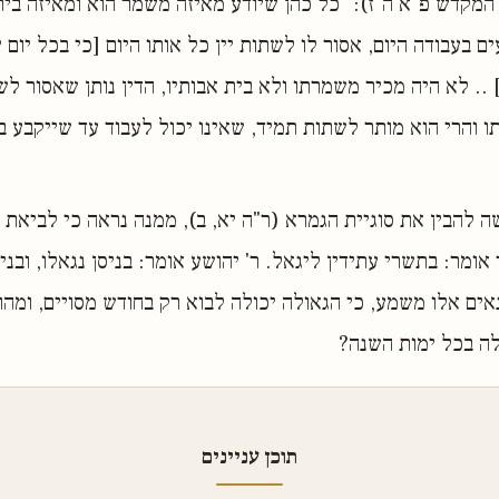
המקדש פ"א ה"ז): "כל כהן שיודע מאיזה משמר הוא ומאיזה בית 
ם בעבודה היום, אסור לו לשתות יין כל אותו היום [כי בכל יום
.. לא היה מכיר משמרתו ולא בית אבותיו, הדין נותן שאסור לשת
 והרי הוא מותר לשתות תמיד, שאינו יכול לעבוד עד שייקבע ב
ה להבין את סוגיית הגמרא (ר"ה יא, ב), ממנה נראה כי לביאת 
 אומר: בתשרי עתידין ליגאל. ר' יהושע אומר: בניסן נגאלו, ובניס
אים אלו משמע, כי הגאולה יכולה לבוא רק בחודש מסויים, ומהו
לה בכל ימות השנה?
תוכן עניינים