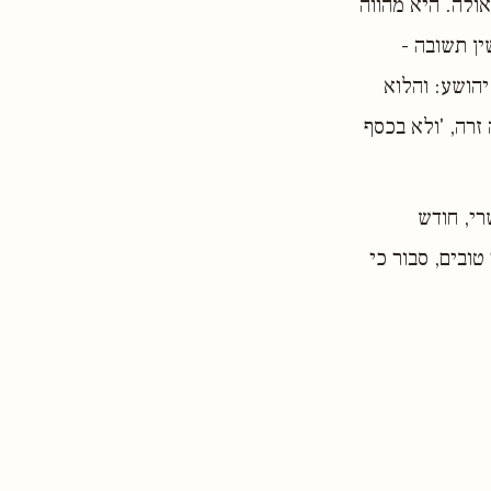
ולה. היא מהווה
ין תשובה -
יהושע: והלוא
זרה, 'ולא בכסף
רי, חודש
ובים, סבור כי