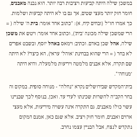
במשכן שילה היתה קביעות ויציבות רבה יותר. הוא נבנה
מאבנים
,
חומר חזק יותר מעצי שטים, אך גם בו לא היתה קביעות ושלמות.
כך אמרו חז״ל (זבחים קיח, א): "כתוב אחד אומר:
בית
ה׳ שילה ( =
הרי שמשכן שילה מכונה ׳בית׳), וכתוב אחד אומר: ויטש את
משכן
שילה,
אהל
שכן באדם. וכתיב: וימאס
באהל
יוסף, ובשבט אפרים
לא בחר ( = הרי שהוא בבחינת ׳אוהל׳ עראי), הא כיצד? לא היתה
שם תקרה, אלא אבנים מלמטה ויריעות מלמעלה. והיא היתה
׳מנוחה׳".
בית־המקדש שבירושלים נקרא ״נחלה״ - מנוחה סופית. במקום זה
בחר הקב״ה להשרות שכינתו לעדי עד. ואכן, בנוסף לכך שבניינו
עשוי כולו מאבנים, גם התקרה אינה עשויה מיריעות, אלא מעצי
ארזים ואבנים, חומר חזק ויציב. אלא שגם כאן, אמנם המקום
נתקדש לנצח, אבל הבניין עצמו נחרב.