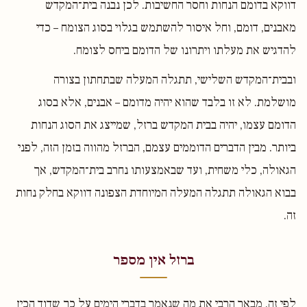
דווקא בדומם הנחות וחסר החשיבות. לכן נבנה בית־המקדש
מאבנים, דומם, וחל איסור להשתמש בגלוי בסוג הצומח – כדי
להדגיש את מעלתו ויתרונו של הדומם ביחס לצומח.
ובבית־המקדש השלישי, תתגלה המעלה שבתחתון בצורה
מושלמת. לא זו בלבד שהוא יהיה מדומם – אבנים, אלא בסוג
הדומם עצמו, יהיה בבית המקדש ברזל, שמייצג את הסוג הנחות
ביותר. מבין הדברים הדוממים עצמם, הברזל מהווה בזמן הזה, לפני
הגאולה, כלי משחית, ועד שבאמצעותו נחרב בית־המקדש, אך
בבוא הגאולה תתגלה המעלה המיוחדת הצפונה דווקא בחלק נחות
זה.
ברזל אין מספר
לפי זה, מבאר הרבי את מה שנאמר בדברי הימים על כך שדוד הכין