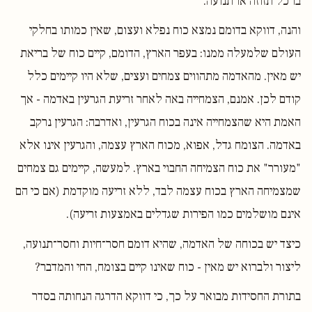
בו כל תזוזה או תנועה.
והנה, דווקא בדומם נמצא כוח נפלא ועצום, שאין כמותו בחלקי
העולם שלמעלה ממנו: בעפר הארץ, הדומם, קיים כוח של בריאת
יש מאין. מהאדמה מתהווים צמחים ועצים, שלא היו קיימים כלל
קודם לכן. אמנם, הצמחייה באה לאחר זריעת הגרעין באדמה - אך
האמת היא שהצמחייה אינה בכוח הגרעין, ואדרבה: הגרעין נרקב
באדמה. הצומח גדל, אפוא, מכוח הארץ עצמה, והגרעין אינו אלא
"מעורר" את כוח הצמיחה החבוי בארץ. למעשה, קיימים גם צמחים
שמצמיחה הארץ בכוח עצמה לבד, ללא זריעה מוקדמת (אם כי הם
אינם מושלמים כמו הפירות שגדלים באמצעות זריעה).
כיצד יש בכוחה של האדמה, שהיא דומם חסר־חיות וחסר־תנועה,
ליצור ולברוא יש מאין - כוח שאינו קיים בצומח, החי והמדבר?
בתורת החסידות מבואר על כך, כי דווקא הדרגה הנחותה בסדר