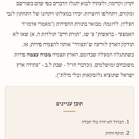
יתרון וקדימה; ולעתיד לבוא יתגלו הדברים כפי שהם בשורשם
ומקורם, ויתחלפו היוצרות: יכירו במעלתו ויתרונו של התחתון לגבי
העליון. לדוגמה: מבואר בתורת החסידות ("מאמרי אדמו״ר
האמצעי - בראשית" ע׳ שז, "תורת חיים" תולדות ח, א) שאז לא
תזדקק הארץ לזריעה ש"תעורר" אותה להצמיח פירות; אז,
כשתתגלה המעלה שבדומם, הארץ תצמיח
מכוח עצמה
פירות
משובחים ומושלמים, (וכדברי חז״ל - שבת ל,ב - "עתידה ארץ
ישראל שתוציא גלוסקאות וכלי מילת").
תוכן עניינים
הברזל לא יהיה כלי חבלה
תוקף וחוזק