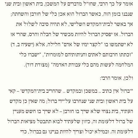
אומר על כך הרבי, שחז״ל מדברים על המשכן, בית ראשון ובית שני
שנבנו בזמן הזה, כאשר הברזל הוא אכן כלי של חורבן והשחתה;
אך באשר לבית־המקדש השלישי, לא תהיה סיבה לשלול את
הברזל. אז יפסיק הברזל להיות מכשיר של חבלה והרס, שהרי אז
לא ישתמשו בו "לקצר ימיו של אדם" חלילה, אלא (ישעיה ב, ד)
"וכתתו חרבותם לאתים וחניתותיהם למזמרות", "ישברו כלי
המלחמה לעשות מהם כלי עבודת האדמה" (מצודת דוד).
ולכן, אומר הרבי:
״׳ברזל אין כתיב .. במשכן ובמקדש .. שהחריב בית־המקדש׳ – קאי
על בית ראשון ובית שני שנחרבו על־ידי ברזל; מה שאין כן מקדש
העתיד, בית נצחי שלא שייך בו חורבן – לא שייך בו חשש מעניין
של ברזל דלעומת זה, כיוון שלעתיד לבוא תתבטל מציאות הברזל
דלעומת זה. ובמילא יכול וצריך להיות בניינו גם בברזל, כדי