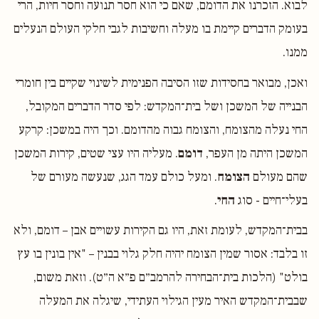
לבוא. הזכרנו את הדומם, שאם כי הוא חסר תנועה וחסר חיות, הרי
בעומק הדברים קיימת בו מעלה וחשיבות לגבי חלקי העולם הנעלים
ממנו.
ואכן, מבואר בחסידות שזו הסיבה הפנימית לשינוי שקיים בין חומרי
הבנייה של המשכן ושל בית־המקדש: לפי סדר הדברים המקובל,
החי נעלה מהצומח, והצומח גבוה מהדומם. וכך היה במשכן: קרקע
המשכן היתה מן העפר,
דומם
. מעליה היו עצי שטים, קירות המשכן
שהם מעולם
הצומח
. ומעל כולם עמד הגג, שנעשה מעורם של
בעלי־חיים - סוג
החי
.
בבית־המקדש, לעומת זאת, היו גם הקירות עשויים אבן – דומם, ולא
זו בלבד: אסור שמין הצומח יהיה חלק גלוי בבנין – "אין בונין בו עץ
בולט" (הלכות בית־הבחירה להרמב״ם פ״א ה״ט). וזאת משום,
שבבית־המקדש האיר מעין הגילוי העתידי, שיגלה את המעלה