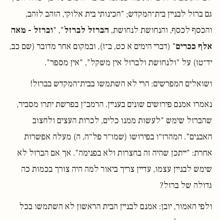
גם ברזל לבניין בית־המקדש; "הכינותי בית אלוקי, הזהב לזהב,
והכסף לכסף, והנחושת לנחושת,
הברזל לברזל
", "
וברזל - מאה
אלף ככרים
" (דברי הימים א כט, ב־ז), ובמקום אחר מדובר (שם כב,
יד־טז) על "ולנחושת ולברזל אין משקל", "אין מספר".
ושואלים המפרשים: הרי לא השתמשו בבית־המקדש בברזל!
נאמרו אמנם פירושים שונים בעניין. הרמב״ן בפרשת יתרו מסביר,
שהברזל שימש "לעשות ממנו כלים, לכרות העצים ולחצוב
האבנים". המהרז״ו בפירושו (שמו״ר פל״ה, ה) מעלה אפשרות
אחרת: "ייתכן שהיה זה בחצרות ולא בפנימה". אך אם הברזל לא
שימש לבניין עצמו, עדיין צריך ביאור למה היה צורך בכמות כה
גדולה של ברזל?
ולפי האמור, יובן: אמנם לבניין הבית הראשון לא השתמשו בכל