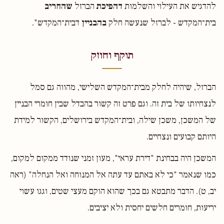
להדגיש את העילוי והשלמות
דהפיכת
הברזל
שהחריב
בית־המקדש - לברזל שנעשה חלק
בהבניין
דבית־המקדש".
תוקף וחוזק
הברזל, שיהיה לחלק מבית־המקדש השלישי, מהווה גם סמל
לנצחיותו של בית זה. וגם פרט זה קשור בהבדל שבין חומרי הבניין
של המשכן, משכן שילה, ובית־המקדש בירושלים, הקשור למידת
היותם קבועים ונצחיים.
המשכן היה בבחינת "דירת עראי", מעון זמני שנודד ממקום למקום,
כמו שנאמר "כי לא באתם עד עתה אל המנוחה ואל הנחלה" (ראה
יב, ט). הדבר מתבטא גם בכך שהוא הוקם מעצי שטים, וגגו עשוי
יריעות, חומרים חלשים יחסית ולא יציבים.