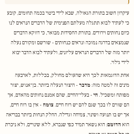
עיקרון חשוב בתורת הגאולה, שבא לידי ביטוי בכמה תחומים, קובע
כי לעתיד לבוא תתגלה מעלתם הפנימית של הדברים הנראים לנו
כיום נחותים וירודים. בתורת החסידות מבואר, כי דווקא הדברים
שנמצאים בדרגה נמוכה ונראים כנחותים - שורשם ומקורם נעלה
יותר מזה של הדברים הנראים עליונים, ולעתיד לבוא הדבר יבוא
לידי גילוי.
אחת הדוגמאות לכך היא שהעולם מחולק, בכללות, לארבעה
מינים זה למטה מזה:
מדבר
- היצור הנעלה ביותר. בן־אנוש, יצור
מפותח ומשכיל.
חי
- בעלי־החיים, שהם אמנם נחותים מהאדם, אך
הם שווים לו בכך שגם להם יש רוח חיים.
צומח
- אין בו רוח חיים,
אך יש בו תנועה ושינוי, צמיחה וגדילה. החלק הנחות ביותר בבריאה
הוא
הדומם
: הוא נשאר תמיד כפי שנברא, ללא שינויים, ולא ניכרת