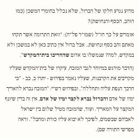
מדוע נגרע חלקו של הברזל, שלא נכלל בחומרי המשכן (כמו
הזהב, הכסף והנחושת)?
אומרים על כך חז״ל (שמו״ר פל״ה): "וזאת התרומה אשר תקחו
מאתם זהב כסף ונחושת.. אבל ברזל אין כתיב כאן לא במשכן ולא
במקדש, למה? שנמשלו בו אדום
שהחריבו בית־המקדש
".
(הדבר מודגש במיוחד לגבי המזבח, עיקרו של בית־המקדש שעליו
מקריבים את הקרבנות, שעליו נאמר בפירוש - יתרו כ, כב - "כי
חרבך הנפת עליה ותחללה", ובפירוש רש״י: "המזבח נברא להאריך
ימיו של אדם
והברזל נברא לקצר ימיו של אדם
, אין זה בדין שיונף
המקצר על המאריך. ועוד, שהמזבח מטיל שלום בין ישראל
לאביהם שבשמים, לפיכך לא יבוא עליו כורת ומחבל". וראה
מפרשי התורה שם).