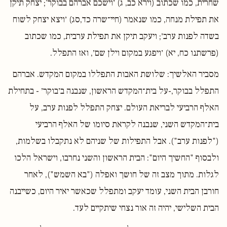
שחרית, כמו שכתוב (וירא כב, ג) ׳וישכם אברהם בבוקר'; יצחק תיקן
את תפילת מנחה, כמו שנאמר (חיי־שרה כד,סג) ׳ויצא יצחק לשוח
בשדה לפנות ערב׳; ויעקב תיקן את תפילת ערבית, כמו שכתוב
(פרשתנו כח, יא) ׳ויפגע במקום וילן שם׳, ואז התפלל.
מסביר האלשיך: שלושת האבות התפללו במקום המקדש. אברהם
התפלל בבוקר,-על בית־המקדש הראשון, שנבנה ב׳בוקר׳ - בתחילת
האלף הרביעי לבריאת העולם. יצחק התפלל לפנות ערב, על
בית־המקדש השני, שנבנה לקראת סיומו של האלף הרביעי
("לפנות ערב"). אבל התפילות של שניהם לא נתקבלו בשלמות,
ולבסוף "החשיך היום": הבית הראשון והשני נחרבו, וישראל הלכו
לגלות. מתוך מצב זה של חושך ואפלה ("בא השמש"), לאחר
חורבן הבית השני, עומד יעקב ומתפלל שכאשר יאיר היום, כשייבנה
הבית השלישי, יהיה זה אור נצחי שיתקיים לעד.