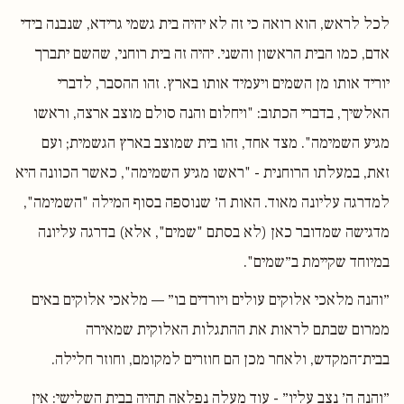
לכל לראש, הוא רואה כי זה לא יהיה בית גשמי גרידא, שנבנה בידי
אדם, כמו הבית הראשון והשני. יהיה זה בית רוחני, שהשם יתברך
יוריד אותו מן השמים ויעמיד אותו בארץ. זהו ההסבר, לדברי
האלשיך, בדברי הכתוב: "ויחלום והנה סולם מוצב ארצה, וראשו
מגיע השמימה". מצד אחד, זהו בית שמוצב בארץ הגשמית; ועם
זאת, במעלתו הרוחנית - "ראשו מגיע השמימה", כאשר הכוונה היא
למדרגה עליונה מאוד. האות ה׳ שנוספה בסוף המילה "השמימה",
מדגישה שמדובר כאן (לא בסתם "שמים", אלא) בדרגה עליונה
במיוחד שקיימת ב״שמים".
״והנה מלאכי אלוקים עולים ויורדים בו״ — מלאכי אלוקים באים
ממרום שבתם לראות את ההתגלות האלוקית שמאירה
בבית־המקדש, ולאחר מכן הם חוזרים למקומם, וחוזר חלילה.
״והנה ה׳ נצב עליו״ - עוד מעלה נפלאה תהיה בבית השלישי: אין