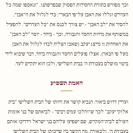
וכך מפורש בתורת החסידות הפסוק שבפרשתנו, "ונאספו שמה כל
העדרים וגללו את האבן על־פי הבאר״: כדי לגלול את ה״אבן״,
להסיר את ״לב האבן״ - יש צורך לכנס את ״כל העדרים״. להפעיל
במשותף את מידות החסד והגבורה, וכך - ביחד - יוסר "לב האבן".
את האחדות זו מייצג יעקב (שאכן הצליח לבדו לגלול את האבן
מעל פי הבאר). אצלו פועלים החסד והגבורה ביחד, דבר שיבוא לידי
ביטוי מושלם בעבודת ה׳ בבית השלישי, ולכן הוא יתקיים לעד.
האמת תשפיע
ועדיין דרוש ביאור: הנביא קושר את היותו של הבית השלישי "בית
אלוקי יעקב" לכך ש״והלכו עמים רבים״ - לביאתם של בני אומות
העולם לבית־המקדש, שם ישפיעו עליהם בני ישראל וידריכו אותם
בעבודת ה׳. ולכאורה, מה הקשר בין שייכותו של הבית השלישי