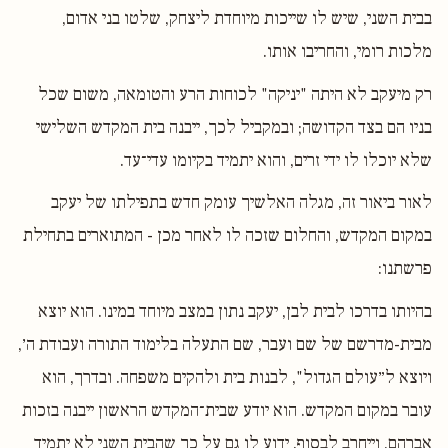
בבית השני, שיש לו שייכות מיוחדת ליצחק, שלטו בני אדום,
מלכות רומי, והחריבו אותו.
רק מיעקב לא היתה "יניקה" לכוחות הרע והטומאה, משום שכל
בניו הם בצד הקדושה; ובמקביל לכך, ייבנה בית המקדש השלישי
שלא יוכלו לו ידי זרים, והוא יתמיד בקיומו עדי־עד.
לאור ביאור זה, מגלה האלשיך עומק חדש בתפילתו של יעקב
במקום המקדש, והחלום שזכה לו לאחר מכן - המתוארים בתחילת
פרשתנו:
בהיותו בדרכו לבית לבן, יעקב נתון במצב מיוחד במינו. הוא יוצא
מבית-מדרשם של שם ועבר, שם התעלה בלימוד התורה ועבודת ה׳,
ויוצא ל״עולם הגדול", לבנות בית ולהקים משפחה. ובדרך, הוא
עובר במקום המקדש. הוא יודע שבית־המקדש הראשון ייבנה בזכות
אברהם, וייחרב לבסוף. ידוע לו גם על כך שהבית השני לא יתמיד