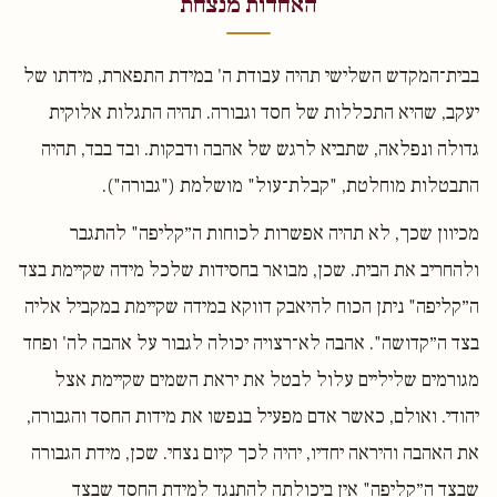
האחדות מנצחת
בבית־המקדש השלישי תהיה עבודת ה' במידת התפארת, מידתו של
יעקב, שהיא התכללות של חסד וגבורה. תהיה התגלות אלוקית
גדולה ונפלאה, שתביא לרגש של אהבה ודבקות. ובד בבד, תהיה
התבטלות מוחלטת, "קבלת־עול" מושלמת ("גבורה").
מכיוון שכך, לא תהיה אפשרות לכוחות ה״קליפה" להתגבר
ולהחריב את הבית. שכן, מבואר בחסידות שלכל מידה שקיימת בצד
ה״קליפה" ניתן הכוח להיאבק דווקא במידה שקיימת במקביל אליה
בצד ה״קדושה". אהבה לא־רצויה יכולה לגבור על אהבה לה' ופחד
מגורמים שליליים עלול לבטל את יראת השמים שקיימת אצל
יהודי. ואולם, כאשר אדם מפעיל בנפשו את מידות החסד והגבורה,
את האהבה והיראה יחדיו, יהיה לכך קיום נצחי. שכן, מידת הגבורה
שבצד ה״קליפה" אין ביכולתה להתנגד למידת החסד שבצד