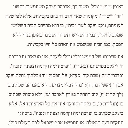
באופן זמני, מוגבל. משום כך, אברהם ויצחק משתמשים בלשון
"הר" ו״שדה", מקומות שאין אדם דר בהם בקביעות, אלא לפי שעה.
לעומתם, נוקט יעקב לשון "בית", כי הוא מתייחס לבית השלישי
שמקביל אליו, ובבית השלישי תשרה השכינה באופן נצחי ללא
הפסק, כמו הבית שמשמש את האדם כל חייו בקביעות.
את שייכותו של המושג ׳בלי גבול׳ ליעקב, אנו מוצאים גם בברכת
ה׳ ליעקב בפרשתנו (כא, יד), "ופרצת ימה וקדמה וצפונה ונגבה".
וכדברי חז״ל (שבת קיח, סע״א) על הפסוק "והאכלתיך נחלת יעקב
אביך" (ישעיה נח, יד): "נחלה בלי מצרים .. לא כאברהם שכתוב בו
(לך לך יג, יז) קום התהלך בארץ לארכה וגו׳, ולא כיצחק שכתוב
בו (תולדות כו, ג) כי לך ולזרעך אתן את כל הארצות האל, אלא
כיעקב שכתוב בו ופרצת ימה וקדמה וצפונה ונגבה". ברכה זו
תתקיים בעת הגאולה. אז תתפשט ארץ-ישראל לכל העולם כולו,