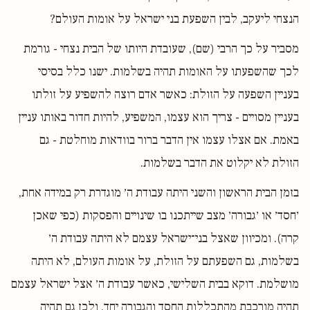
הנצחי ליעקב, לבין השפעת בני ישראל על אומות העולם?
מסביר על כך הרבי (שם), שעובדת היותו של הבית נצחי - גורמת
לכך שהשפעתו על האומות תהיה בשלמות. ישנו כלל בסיסי
בעניין השפעה על הזולת: כאשר אדם רוצה להשפיע על זולתו
בעניין מסויים - צריך הוא עצמו, המשפיע, להיות חדור באותו עניין
באמת. אם אצלו עצמו אין הדבר ברור בוודאות מוחלטת - גם
הזולת לא יקלוט את הדבר בשלמות.
בזמן הבית הראשון והשני היתה עבודת ה׳ מוגדרת רק במידה אחת,
׳חסד׳ או ׳גבורה׳ מצב שייתכנו בו שינויים והפסקות (כפי שאכן
קרה). ומכיוון שאצל בני־ישראל עצמם לא היתה עבודת ה׳
בשלמות, גם השפעתם על הזולת, על אומות העולם, לא היתה
מושלמת. דוקא בבית השלישי, כאשר עבודת ה׳ אצל ישראל עצמם
תהיה מורכבת מהתכללות החסד והגבורה יחד, ולכן גם תהיה