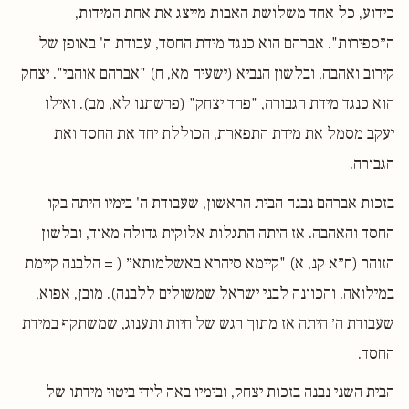
כידוע, כל אחד משלושת האבות מייצג את אחת המידות,
ה״ספירות". אברהם הוא כנגד מידת החסד, עבודת ה' באופן של
קירוב ואהבה, ובלשון הנביא (ישעיה מא, ח) "אברהם אוהבי". יצחק
הוא כנגד מידת הגבורה, "פחד יצחק" (פרשתנו לא, מב). ואילו
יעקב מסמל את מידת התפארת, הכוללת יחד את החסד ואת
הגבורה.
בזכות אברהם נבנה הבית הראשון, שעבודת ה' בימיו היתה בקו
החסד והאהבה. אז היתה התגלות אלוקית גדולה מאוד, ובלשון
הזוהר (ח״א קנ, א) "קיימא סיהרא באשלמותא״ ( = הלבנה קיימת
במילואה. והכוונה לבני ישראל שמשולים ללבנה). מובן, אפוא,
שעבודת ה׳ היתה אז מתוך רגש של חיות ותענוג, שמשתקף במידת
החסד.
הבית השני נבנה בזכות יצחק, ובימיו באה לידי ביטוי מידתו של