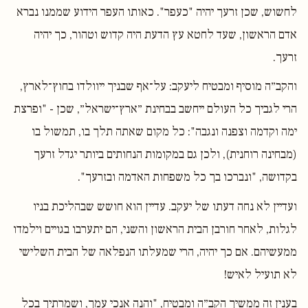
לחשוש, שכן זרעך יהיה "כעפר". כאותו העפר הידוע שממנו נברא
אדם הראשון, שעד לחטא עץ הדעת היה קדוש וטהור, כך יהיה
זרעך.
והקב״ה מוסיף ומבטיח ליעקב: על־אף שבניך ייוולדו בחוץ־לארץ,
הרי לגביך כל העולם ייחשב בבחינת ״ארץ־ישראל״, שכן - "ופרצת
ימה וקדמה וצפנה ונגבה": כל מקום שאתה תלך בו, תמשול בו
(מבחינה רוחנית), ולכן גם במקומות הנחותים ביותר יגדל זרעך
בקדושה, "ונברכו בך כל משפחות האדמה ובזרעך".
ועדיין לא נחה דעתו של יעקב. עדיין הוא חושש שבהליכת בניו
לגלות, לאחר חורבן הבית הראשון והשני, הם יתערבו בגויים וילמדו
ממעשיהם. אם כך יהיה, הרי שמעלתו הנפלאה של הבית השלישי
לא תועיל לאיש!
בענין זה ממשיך הקב״ה ומבטיח, "והנה אנכי עמך, ושמרתיך בכל