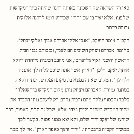
כאן רק השראה של השכינה באותה דרגה שהיתה בתי־המקדשות
שלפניו, אלא יאיר בו שם "הוי'" שכידוע רומז לדרגה אלוקית
גבוהה ביותר.
הקב״ה אומר ליעקב, "אנכי אלקי אברהם אביך ואלקי יצחק".
כלומר: אברהם ויצחק חשובים הם לפניי, ובזכותם נבנו הבית
הראשון והשני. ואף־על־פי־כן, אני מחבב חביבות מיוחדת דווקא
אותך, יעקב. ולכן, "הארץ אשר אתה שוכב עליה לך אתננה
ולזרעך". המקום שאתה נמצא בו, מקום המקדש, יינתן דוקא לך
במתנה גמורה. לאברהם ויצחק ניתן מקום המקדש ב״השאלה"
בלבד ולבסוף נלקח מהם והבית נחרב; רק ליעקב נותן הקב״ה את
מקום המקדש במתנה וקניין נצחי. אלא, שכל זה תלוי, כאמור, בכך
שזרעו של יעקב יהיה שלם, ולא יצא ממנו פסול. בקשר לכך
ממשיך הקב״ה בהבטחתו: "והיה זרעך כעפר הארץ". אין לך ממה