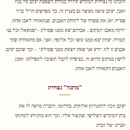
הזכרנו כי נצחיות המקדש תלויה במידת השפעת יעקב על בניו.
ואכן, יעקב עושה מעשה גם בעניין זה. כך מפרשים חז״ל (ב״ר
פס״ח, יא) את פשרה של לקיחת האבנים, שנתאחדו לאבן אחת:
״ויקח מאבני המקום .. אברהם יצא ממנו פסולת - ישמעאל וכל בני
קטורה. יצחק יצא ממנו עשו וכל אלופיו. ואני, אם מתאחדת שתי
אבנים זו לזו, יודע אני שאין יוצאת ממני פסולת״. - וכך שוכב יעקב
לישון במקום קדוש זה, בציפייה לקבל תשובה לתפילתו. ואכן,
האבנים התאחדו לאבן אחת.
"מתנה" נצחית
יעקב זוכה להתגלות אלוקית. בחלומו, הקב״ה מראה לו את
בית־המקדש השלישי, שקשור אליו, וכך הוא מתוודע למהותו
ועניינו של הבית.