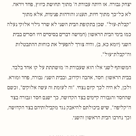
יצחק גבורה. אז היתה עבודת ה' מתוך תחושת כיווץ, פחד ויראה.
לא כל־כך מתוך חיות, תענוג והזדהות פנימית, אלא מתוך
"קבלת-עול". שכן בתקופת הבית השני לא שרר גילוי אלוקי נעלה
כמו בימי הבית הראשון (חמישה דברים בסיסיים היו חסרים בבית
השני (יומא כא, ב), והיה צורך להפעיל את כוחות ההתבטלות
וה״קבלת־עול".
המשותף לשני אלו הוא שעבודת ה׳ מושתתת על קו אחד בלבד.
בבית הראשון: חסד, אהבה וקירוב, ובבית השני: גבורה, פחד ומורא.
ולכן, לא היה לכך קיום נצחי. "זה לעומת זה עשה אלוקים", וכשם
שהחסד והגבורה קיימים בצד הקדושה, כך ישנם חסד וגבורה בצד
ה״קליפה", שיש ביכולתם להיאבק נגד מקבילותיהם בצד הקדושה,
וכך נחרבו הבית הראשון והשני.