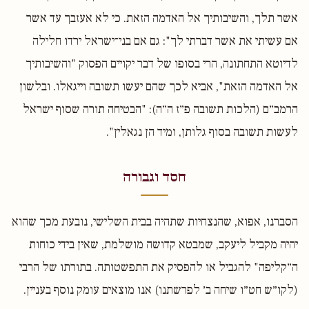
אשר תלך, והשיבותיך אל האדמה הזאת. כי לא אעזבך עד אשר
אם עשיתי את אשר דברתי לך": גם אם בני־ישראל ירדו חלילה
לדיוטא התחתונה, הרי בסופו של דבר יקויים הפסוק "והשיבותיך
אל האדמה הזאת", אביא לכך שהם יעשו תשובה וייגאלו. ובלשון
הרמב״ם (הלכות תשובה פ״ז ה״ה): "הבטיחה תורה שסוף ישראל
לעשות תשובה בסוף גלותן, ומיד הן נגאלין".
חסד וגבורה
הסברנו, אפוא, שהנצחיות שתהיה בבית השלישי, נובעת מכך שהוא
יהיה מקביל ליעקב, שמבטא קדושה מושלמת, שאין בידי כוחות
ה״קליפה" להגביל או להפסיק את התפשטותה. בתורתו של הרבי
(לקו״ש חט״ו שיחה ב׳ לפרשתנו) אנו מוצאים עומק נוסף בעניין.