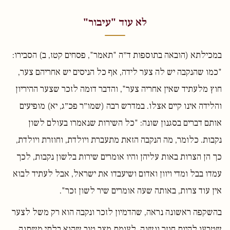
לא עוד "עיבור"
במכילתא (הובאה בתוספות ד״ה "תאמר", פסחים קטז, ב) הסבירו:
"כמו שהנקבה יש לה צער לידה, אף כל הניסים יש אחריהם צער,
חוץ מלעתיד שאין אחריה צער", והדבר דומה לזכר שצער ההיריון
והלידה אינו קיים אצלו. במדרש רבה (שמו״ר פכ״ג, יא) מופיעים
אותם דברים בסגנון שונה: "כל השירות שנאמרו בעולם לשון
נקבות. כלומר, מה הנקבה הזאת מתעברת ויולדת, וחוזרת ויולדת,
כך הן הצרות באות עליהן והיו אומרים שירות בלשון נקבות, לכך
עמדו בבל ומדי ויוון ואדום ושיעבדו את ישראל, אבל לעתיד לבוא
אין עוד צרות, באותה שעה אומרים שיר לשון זכר".
בהשקפה ראשונה נראה, שהדמיון לזכר ונקבה הוא רק משל לצער
שטבעו להיות חוזר ונשנה, לעומת מצב טוב שהוא בלתי משתנה.