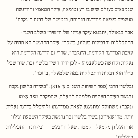
שנמצאים בעולם שיש בו רע וטומאה, עיקר המאמץ וההדגשה
מושמים ביציאה מהדרגה הנחותה, בנטישה של דרגת ה״נקבה".
אבל בגאולה, יתבטא עיקר עניינו של ה״שיר״ בשלב השני -
ההתכללות והדביקות בעליון, ב״זכר". עיקר ההדגשה לא תהיה על
עזיבת המדרגה הקודמת, ה״נקבה״, שהרי גם הדרגה הקודמת היא
נעלית וקדושה כשלעצמה! - לכן יהיה השיר בלשון זכר, שיר שכל
כולו הוא דבקות והתכללות במה שלמעלה, ב״זכר".
ובלשון הרבי (ספר השיחות תשנ״ב ע׳ 316): "בשירה בלשון נקבה
נרגשת בעיקר העלייה מלמטה למעלה, שהמקבל מצד עצמו
(נקבה) משתוקק ומתגעגע לצאת ממדרגתו ולהיכלל בדרגה נעלית
יותר, מה־שאין־כן בשיר בלשון זכר נרגשת בעיקר השפעת וגילוי
אור העליון מלמעלה למטה, שעל ידו נעשה הדביקות וההתכללות
בהעליון".