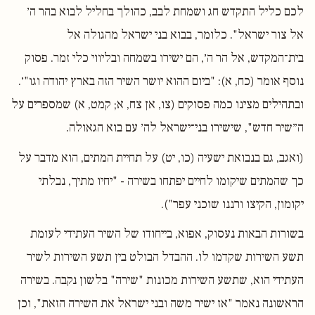
לכם כליל התקדש חג ושמחת לבב, כהולך בחליל לבוא בהר ה׳
אל צור ישראל". כלומר, בבוא בני ישראל מהגולה אל
בית־המקדש, אל הר ה׳, הם ישירו בשמחה ובליווי כלי זמר. פסוק
נוסף אומר (כח, א): "ביום ההוא יושר השיר הזה בארץ יהודה וגו"׳.
ובתהילים מצינו כמה פסוקים (צו, אן צח, א; קמט, א) שמספרים על
ה״שיר חדש", שישירו בני־ישראל לה׳ עם בוא הגאולה.
(ואגב, גם בנבואת ישעיה (כו, יט) על תחיית המתים, הוא מדבר על
כך שהמתים שיקומו לחיים יפתחו בשירה - "יחיו מתיך, נבלתי
יקומון, הקיצו ורננו שוכני עפר").
בשורות הבאות נעסוק, אפוא, בייחודו של השיר העתידי לעומת
תשע השירות שקדמו לו. ההבדל הבולט בין תשע השירות לשיר
העתידי הוא, שתשע השירות מכונות "שירה" בלשון נקבה. בשירה
הראשונה נאמר "אז ישיר משה ובני ישראל את השירה הזאת", וכן