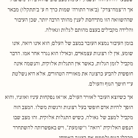
אך ה״צמח־צדק" (ב׳אור התורה׳ שמות כרך ח ע׳ ב׳תתקלו) מבאר
שההשוואה הזו מתייחסת לענין מהותי הרבה יותר, שכן העיבור
והלידה מקבילים בעצם מהותם לגלות וגאולה.
בזמן העיבור נמצא העובר במצב של העלם; הוא אינו רואה, אינו
שומע, אין לו רצונות עצמאיים, וכאילו הוא נגרר אחר אמו. הדבר
מקביל לזמן הגלות, כאשר אין התגלות אלוקית, והנשמה אינה
חופשית להביע כרצונה את מאווייה הטהורים, אלא היא נשלטת
ע״י חושך הגוף והעולם.
אך כשיוצא העובר לאוויר העולם, או־אז נפקחות עיניו ואוזניו, והוא
הופך להיות אדם חופשי בעל רצונות ורגשות משלו. המצב הזה
מקביל למצב של גאולה, כשיש התגלות אלוקית. זהו מצב שבו
הנפש האלוקית "רואה" ו״שומעת", ויש באפשרותה להשתחרר
מכבלי הגוף ולממש את רצונה האמיתי.