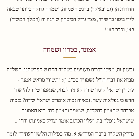
חדורות הן (גם ובעיקר) ברגש השמחה, ושמחה גדולה ביותר שבאה
לידי ביטוי בהשירה, מצד גודל הביטחון ש׳הנה זה (המלך המשיח)
בא׳, וכבר בא״!
אמונה, בטחון ושמחה
ובענין זה, מצינו דברים מעניינים בשל״ה הקדוש לפרשתנו. השל״ה
מביא את דברי חז״ל (שמו״ר פכ״ג, ו): ״תשורי מראש אמנה -
עתידין ישראל לומר שירה לעתיד לבוא, שנאמר שירו לה׳ שיר
חדש כי נפלאות עשה. ובאיזה זכות אומרים ישראל שירה? בזכות
אברהם שהאמין בהקב״ה, שנאמר והאמין בה׳. היא האמונה
שישראל נופלין בה, ועליו הכתוב אומר וצדיק באמונתו יחי׳"...
מדייק השל״ה בדברי המדרש: א. מהי כפילות הלשון ״עתידין לומר