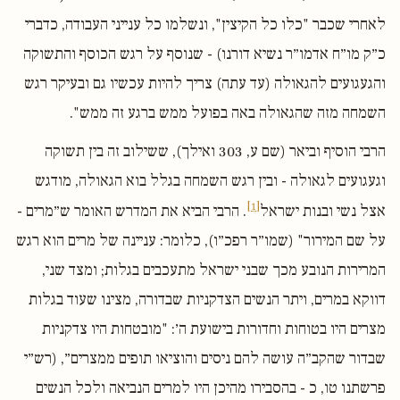
לאחרי שכבר "כלו כל הקיצין", ונשלמו כל ענייני העבודה, כדברי
כ״ק מו״ח אדמו״ר נשיא דורנו) - שנוסף על רגש הכוסף והתשוקה
והגעגועים להגאולה (עד עתה) צריך להיות עכשיו גם ובעיקר רגש
השמחה מזה שהגאולה באה בפועל ממש ברגע זה ממש".
הרבי הוסיף וביאר (שם ע, 303 ואילך), ששילוב זה בין תשוקה
וגעגועים לגאולה - ובין רגש השמחה בגלל בוא הגאולה, מודגש
[1]
אצל נשי ובנות ישראל
. הרבי הביא את המדרש האומר ש״מרים -
על שם המירור" (שמו״ר רפכ״ו), כלומר: עניינה של מרים הוא רגש
המרירות הנובע מכך שבני ישראל מתעכבים בגלות; ומצד שני,
דווקא במרים, ויתר הנשים הצדקניות שבדורה, מצינו שעוד בגלות
מצרים היו בטוחות וחדורות בישועת ה׳: "מובטחות היו צדקניות
שבדור שהקב״ה עושה להם ניסים והוציאו תופים ממצרים״, (רש״י
פרשתנו טו, כ - בהסבירו מהיכן היו למרים הנביאה ולכל הנשים