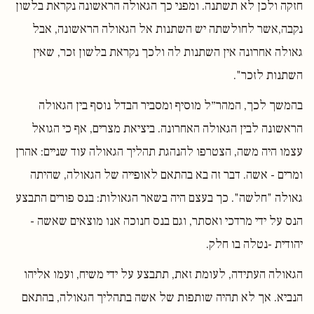
חזקה ולכן לא תשתנה. ומפני כך הגאולה הראשונה נקראת בלשון
נקבה,אשר לחולשתה יש השתנות אל הגאולה הראשונה, אבל
גאולה אחרונה אין השתנות לה ולכך נקראת בלשון זכר, שאין
השתנות לזכר".
בהמשך לכך, המהר״ל מוסיף ומסביר הבדל נוסף בין הגאולה
הראשונה לבין הגאולה האחרונה. ביציאת מצרים, אף כי הגואל
עצמו היה משה, הצטרפו להנהגת תהליך הגאולה עוד שניים: אהרן
ומרים - אשה. דבר זה בא בהתאם לאופייה של הגאולה, שהיתה
גאולה "חלשה". כך בעצם היה בשאר הגאולות: בנס פורים התבצע
הנס על ידי מרדכי ואסתר, וגם בנס חנוכה אנו מוצאים שאשה -
יהודית -נטלה בו חלק.
הגאולה העתידה, לעומת זאת, תתבצע על ידי משיח, ועמו אליהו
הנביא. אך לא תהיה שותפות של אשה בתהליך הגאולה, בהתאם