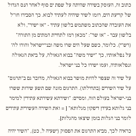
כתוב זה, העוסק בשירה שהיתה על שפת ים סוף לאחר הנס הגדול
של קריעת הים, רומז לשיר שיהיה לעתיד לבוא. כך הסבירו חז״ל
את העובדה שהכתוב משתמש בלשון עתיד - ״אז ישיר״, ולא
בלשון עבר - "אז שר": "מכאן רמז לתחיית המתים מן התורה"
(רש״י). כלומר, כשם שעל הים שרו משה ובני־ישראל והודו לה׳
על נפלאותיו, כך "ישיר משה" בבוא הגאולה, על ביאת הגאולה
ונפלאותיה, ועמו ישירו כל בני ישראל.
על שיר זה שצפוי להיות מושר בבוא הגאולה, מדובר גם ב״תרגום"
על שיר השירים (בתחילתו). התרגום מונה שם תשע שירות ששרו
בני-ישראל בעולם הזה, ומסיים: "ושירתא עשירתא עתידין למימר
בני גלותא בעידן דיפקון מגלותא" [ = ואת השירה העשירית עתידים
לומר בני הגלות בזמן שיצאו מהגלות].
כראיה לכך, מביא התרגום את הפסוק (ישעיה ל, כט), "השיר יהיה