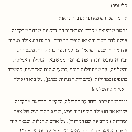
כלי זמר).
וזה מה שנדרש מאיתנו גם בדורנו אנו:
"כשם שביציאת מצרים, ׳מובטחות היו צדקניות שבדור שהקב״ה
עושה להם ניסים והוציאו תופים ממצרים׳, כך גם בהגאולה מגלות
זה האחרון, שנשי ישראל הצדקניות צריכות להיות מובטחות,
ובוודאי מובטחות הן, שתיכף ומיד ממש באה הגאולה האמיתית
והשלמה, ועד שמתחילות תיכף (ברגעי הגלות האחרונים) בהשירה
בתופים ובמחולות, (בתכלית הצניעות כמובן), על בוא הגאולה
האמיתית והשלמה!
"ובפרטיות יותר: ביחד עם התפילה, הבקשה והדרישה מהקב״ה
שיביא את הגאולה תיכף ומיד ממש, שהיא מתוך רגש של צער
ומרירות (׳מרים על שם המירור׳), על אריכות הגלות, שבאה לידי
ביטוי בהצעקה מקרב ולב עמוק, "עד מתי, עד מתי,עד מתי"!...