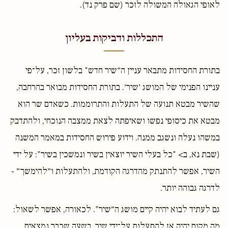
לאופי הגאולה המשולה לזכר (שם פרק נד).
התכללות ודביקות בעליון
בתורת החסידות מתבאר עניין ה״שיר חדש" בלשון זכר, על־פי
עניינו הפנימי של המושג ׳שיר׳. בתורת החסידות מבואר בהרחבה,
שהשיר מבטא תנועה של התעלות והתרוממות. כשאדם שר הוא
מבטא את כיסופי נפשו ושאיפתה לצאת ממצבה הנוכחי, ולהתדבק
במשהו נעלה ונשגב ממנה. וידוע פירוש החסידות במאמר המשנה
(שבת נא, ב> "כל בעלי השיר יוצאין בשיר ונמשכין בשיר": על ידי
השיר, אפשר להתנתק מהדרגה הקודמת, ולהתעלות ו״להימשך״ -
לדרגה גבוהה יותר.
גם לעתיד לבוא יהיה קיים מושג ה״שיר". לכאורה, אפשר לשאול:
מה מקום יהיה אז להתעלות על־ידי שיר, בשעה שכבר נמצאים