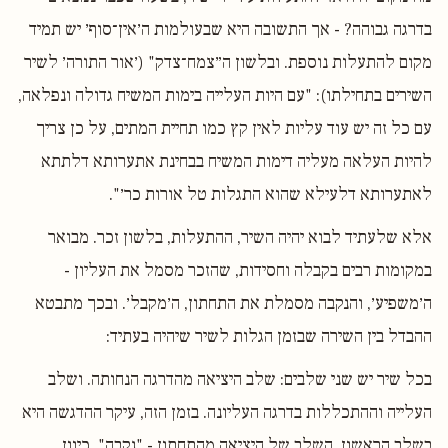
בדרגה גבוהה? - אך התשובה היא שבעולמות ה׳אין־סוף׳ יש תמיד
מקום להתעלות נוספת. ובלשון ה״צמח־צדק" (׳אור התורה׳ לשיר
השירים בתחילתו): "עם היות העלייה בימות המשיח גדולה ונפלאה,
עם כל זה יש עוד עליות לאין קץ כמו תחיית המתים, על כן צריך
להיות העלאה מעליה דימות המשיח בבחינת אתערותא דלתתא
לאתערותא דלעילא שהוא התגלות טל אורות כר׳".
אלא שלעתיד לבוא יהיה השיר, ההתעלות, בלשון זכר. מבואר
במקומות רבים בקבלה וחסידות, שהזכר מסמל את העליון -
ה׳משפיע׳, והנקבה מסמלת את התחתון, ה׳מקבל׳. ובכך מתבטא
ההבדל בין השירה שבזמן הגלות לשיר שיהיה בעתיד:
בכל שיר יש שני שלבים: שלב היציאה מהדרגה הנחותה. ושלב
העלייה וההתכללות בדרגה העליונה. בזמן הזה, עיקר ההדגשה היא
בשלב הראשון, השלב של היציאה מהתחתון - "נקבה". כיוון