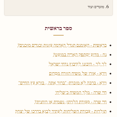
מועדים ועוד
ספר בראשית
בראשית - האומנם תגדל האדמה עוגות ובגדים מוכנים?
נח - מדוע יסתפק האריה במועט?
לך לך - היכונו לקיבוץ נדחי ישראל
וירא - אורו של משיח הזורח מסדום
וירא - ברכה לא מוכרת: "ברוך אתה .. בורא עץ החיים"
חיי שרה - מלך המשיח כ׳שליח׳
חיי שרה - סעודת הלויתן: גשמית או רוחנית?
תולדות - עבודת השליחות לעתיד לבוא בדרכו של יצחק