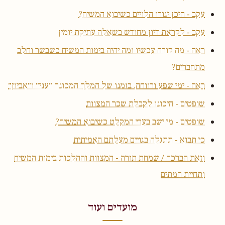
עקב - היכן יגורו הלויים כשיבוא המשיח?
עקב - לקראת דיון מחודש בשאלה עתיקת יומין
ראה - מה קורה עכשיו ומה יהיה בימות המשיח כשבשר וחלב
מתחברים?
ראה - ימי שפע ורווחה, בזמנו של המלך המכונה ״עני״ ו״אביון״
שופטים - היכונו לקבלת שכר המצוות
שופטים - מי ישב בערי המקלט כשיבוא המשיח?
כי תבוא - תתגלה בגויים מעלתם האמיתית
וזאת הברכה / שמחת תורה - המצוות וההלכות בימות המשיח
ותחיית המתים
מועדים ועוד