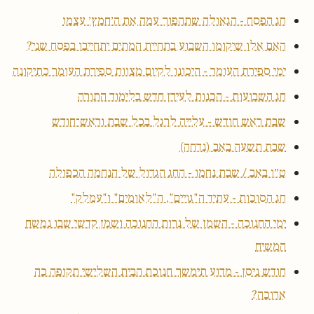
חג הפסח - הגאולה שתהפוך עמה את ה׳חמץ׳ עצמו
האם אלו שיקומו השבוע בתחיית המתים יתחייבו בפסח שני?
ימי ספירת העומר - היכונו לקיום מצוות ספירת העומר כתיקונה
חג השבועות - הכנות לעידן חדש בלימוד התורה
שבת ראש חודש - עלייה לרגל בכל שבת וראש־חודש
שבת תשעה באב (נדחה)
ט״ו באב / שבת נחמו - החג הגדול של הנחמה הכפולה
חג הסוכות - עתיד ה"גויים", ה"לאומים" ו"עמלק"
ימי החנוכה - השמן של נרות החנוכה ושמן קדשי שבו נמשח
המשיח
חודש ניסן - מדוע תימשך חנוכת הבית השלישי תקופה כה
ארוכה?