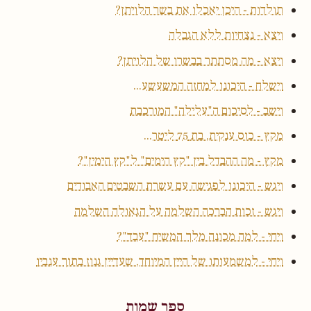
תולדות - היכן יאכלו את בשר הלויתן?
ויצא - נצחיות ללא הגבלה
ויצא - מה מסתתר בבשרו של הלויתן?
וישלח - היכונו למחזה המשעשע...
וישב - לסיכום ה"עלילה" המורכבת
מקץ - כוס ענקית, בת 75 ליטר...
מקץ - מה ההבדל בין "קץ הימים" ל"קץ הימין"?
ויגש - היכונו לפגישה עם עשרת השבטים האבודים
ויגש - זכות הברכה השלמה על הגאולה השלמה
ויחי - למה מכונה מלך המשיח "עבד"?
ויחי - למשמעותו של היין המיוחד, שעדיין גנוז בתוך ענביו
ספר שמות