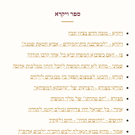
ספר ויקרא
ויקרא - מזבח חדש בציון תכין
ויקרא - "לכשייבנה בית־המקדש – אביא חטאת שמנה"
צו - האם כשיבוא המשיח יביא כל אחד קרבן תודה?
שמיני - מדוע לא ירצה המשיח לקבל דורון ממלכות אדום?
תזריע - היכונו לצמצום הפער בין מבוגרים לילדים
תזריע־מצורע - ה׳צרעת׳ של ״עקבתא דמשיחא״
מצורע - "יום טהרתו" של מלך המשיח
אחרי - כל ישראל יהיו צדיקים וכולם יקומו לתחייה
קדושים - ״קדושים תהיו״ - היום ולעתיד
אמור - מדוע בבוא הגאולה ילבש הקב״ה ״לבוש אדום״?