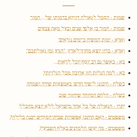
שמות - הסמל לגאולה דווקא בדמותו של... חמור
שמות - חמור בן אלפי שנים ובעל מאה צבעים
וארא - ימות המשיח כ׳ימים נוראים׳
וארא - כרוז יוצא מחוץ־לארץ: "הגיע זמן גאולתכם"
בא - כאשר גם רב יוסף יוכל לראות...
בא - למה הגלות הזו ארוכה מכל הגלויות?
בשלח - היכונו ל׳שיר חדש׳ באמצעות שירה ושמחה
בשלח - הלחם המיוחד שיחזור שוב
יתרו - הגאולה של כל אחד מישראל ללא יוצא מהכלל
משפטים - האם תיתכן אפשרות שבית־המקדש ייבנה בלילה?
משפטים - מה יעשו הלמדנים באלף השביעי?