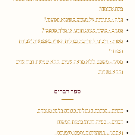
פרה אדומה?
בלק - מה יהיה על הגויים כשיבוא המשיח?
פינחס - משיח מנהיג תורני או מלך מהפכן?
מטות - היכונו להרחבת גבולות הארץ באמצעות ׳עבודת
המוחין׳
מסעי - משפט ללא מראה עיניים, ללא שמיעת דברי עדים
וללא טעויות
ספר דברים
דברים - הרחבת הגבולות בצורה בלתי מוגבלת
דברים - ׳כפייה דתית׳ בימות המשיח
ואתחנן - כשהקירות יספרו סיפורים...