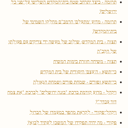
תרומה - כיצד יתרחב שטח בית־המקדש השלישי על־פני כל
ירושלים?
תרומה - מדוע ׳מתעלם׳ הרמב"ם מחלקו השמימי של
בית־המקדש?
תצוה - בית המקדש: שילוב של מעשה ידי צדיקים עם פעולתו
של הקב"ה
תצוה - משיחה חוזרת בימות המשיח
כי־תשא - ה׳עצם׳ היסודית של בית המקדש
כי־תשא ופורים - שמחת פורים ושמחת הגאולה
ויקהל - מדוע קודמת ברכת "בונה ירושלים" לברכת "את צמח
דוד עבדך"?
ויקהל־פקודי - לקראת מהפך במעמדו של הברזל
פקודי - מה יהיה תפקידו של המשכן לעתיד לבוא?