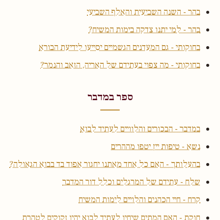
בהר - השנה השביעית והאלף השביעי
בהר - למי יתנו צדקה בימות המשיח?
בחוקותי - גם המעדנים הגשמיים יסייעו לידיעת הבורא
בחוקותי - מה צפוי בעתידם של האריה, הזאב והנמר?
ספר במדבר
במדבר - הבכורים והלוויים לעתיד לבוא
נשא - טיפות יין יטפו מההרים
בהעלותך - האם כל אחד מאתנו יחגור אפוד בד בבוא הגאולה?
שלח - עתידם של המרגלים וכלל דור המדבר
קרח - חיי הכהנים והלויים לימות המשיח
חוקת - האם המתים שיחיו לעתיד לבוא יהיו זקוקים לטהרת