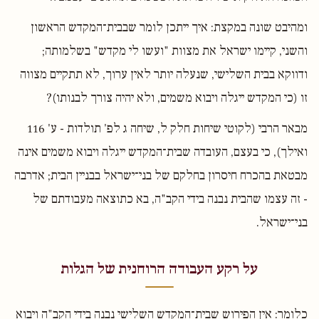
ומהיבט שונה במקצת: איך ייתכן לומר שבבית־המקדש הראשון
והשני, קיימו ישראל את מצוות "ועשו לי מקדש" בשלמותה;
ודווקא בבית השלישי, שנעלה יותר לאין ערוך, לא תתקיים מצווה
זו (כי המקדש ייגלה ויבוא משמים, ולא יהיה צורך לבנותו)?
מבאר הרבי (לקוטי שיחות חלק ל, שיחה ג לפ' תולדות - ע' 116
ואילך), כי בעצם, העובדה שבית־המקדש ייגלה ויבוא משמים אינה
מבטאת בהכרח חיסרון בחלקם של בני־ישראל בבניין הבית; אדרבה
- זה עצמו שהבית נבנה בידי הקב"ה, בא כתוצאה מעבודתם של
בני־ישראל.
על רקע העבודה הרוחנית של הגלות
כלומר: אין הפירוש שבית־המקדש השלישי נבנה בידי הקב"ה ויבוא