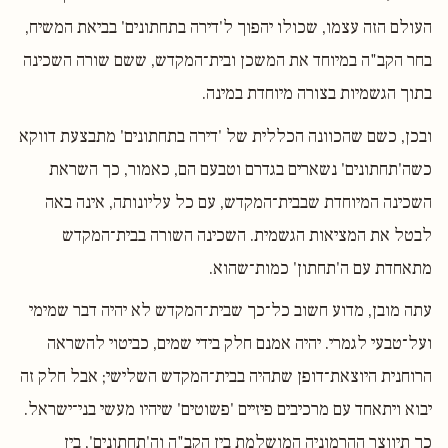
העולם הזה עצמו, שכולו יהפוך ל'דירה בתחתונים' בביאת המשיח,
בחר הקב"ה במיוחד את המשכן ובית־המקדש, ששם שורה השכינה
בתוך הגשמיות בצורה מיוחדת במינה.
ובכן, כשם שהכוונה הכללית של 'דירה בתחתונים' מתבצעת דווקא
כשה'תחתונים' נשארים בגדרם וטבעם הם, כאמור, כך השראת
השכינה המיוחדת שבבית־המקדש, עם כל עליונותה, אינה באה
לבטל את המציאות הגשמית. השכינה השורה בבית־המקדש
מתאחדת עם ה'תחתון' כמות־שהוא.
עתה מובן, מדוע חשוב כל־כך שבית־המקדש לא יהיה דבר שמימי
ועל־טבעי לגמרי. יהיה אמנם חלק בידי שמים, כביטוי להשראה
הרוחנית היוצאת־דופן שתהיה בבית־המקדש השלישי; אבל חלק זה
יבוא ויתאחד עם מרכיבים פיזיים 'פשוטים' שיהיו מעשי בני־ישראל.
כך תיווצר ההרמוניה המושלמת בין הקב"ה וה'תחתונים', בין