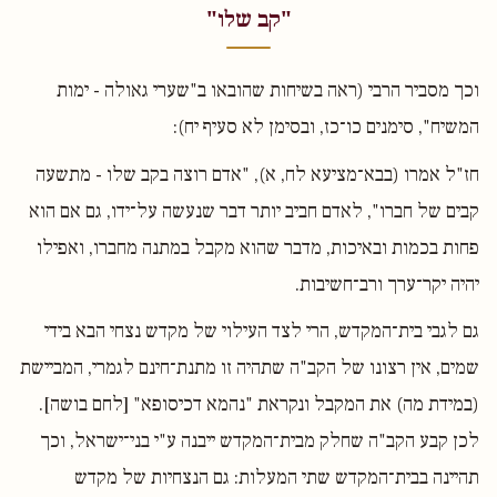
"קב שלו"
וכך מסביר הרבי (ראה בשיחות שהובאו ב"שערי גאולה - ימות
המשיח", סימנים כו־כז, ובסימן לא סעיף יח):
חז"ל אמרו (בבא־מציעא לח, א), "אדם רוצה בקב שלו - מתשעה
קבים של חברו", לאדם חביב יותר דבר שנעשה על־ידו, גם אם הוא
פחות בכמות ובאיכות, מדבר שהוא מקבל במתנה מחברו, ואפילו
יהיה יקר־ערך ורב־חשיבות.
גם לגבי בית־המקדש, הרי לצד העילוי של מקדש נצחי הבא בידי
שמים, אין רצונו של הקב"ה שתהיה זו מתנת־חינם לגמרי, המביישת
(במידת מה) את המקבל ונקראת "נהמא דכיסופא" [לחם בושה].
לכן קבע הקב"ה שחלק מבית־המקדש ייבנה ע"י בני־ישראל, וכך
תהיינה בבית־המקדש שתי המעלות: גם הנצחיות של מקדש