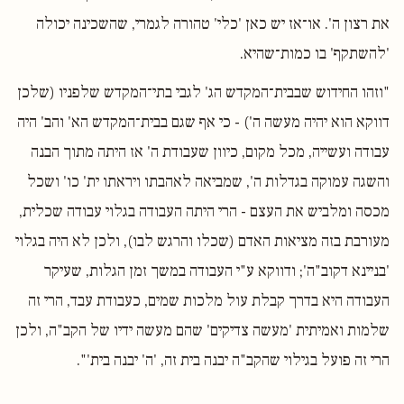
את רצון ה'. או־אז יש כאן 'כלי' טהורה לגמרי, שהשכינה יכולה
'להשתקף' בו כמות־שהיא.
"וזהו החידוש שבבית־המקדש הג' לגבי בתי־המקדש שלפניו (שלכן
דווקא הוא יהיה מעשה ה') - כי אף שגם בבית־המקדש הא' והב' היה
עבודה ועשייה, מכל מקום, כיוון שעבודת ה' אז היתה מתוך הבנה
והשגה עמוקה בגדלות ה', שמביאה לאהבתו ויראתו ית' כו' ושכל
מכסה ומלביש את העצם - הרי היתה העבודה בגלוי עבודה שכלית,
מעורבת בזה מציאות האדם (שכלו והרגש לבו), ולכן לא היה בגלוי
'בניינא דקוב"ה'; ודווקא ע"י העבודה במשך זמן הגלות, שעיקר
העבודה היא בדרך קבלת עול מלכות שמים, כעבודת עבד, הרי זה
שלמות ואמיתית 'מעשה צדיקים' שהם מעשה ידיו של הקב"ה, ולכן
הרי זה פועל בגילוי שהקב"ה יבנה בית זה, 'ה' יבנה בית'".