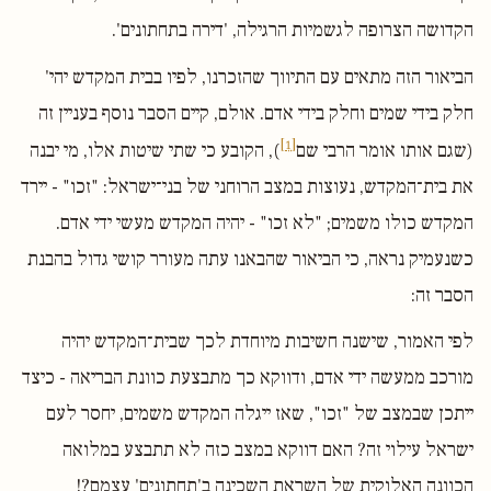
הקדושה הצרופה לגשמיות הרגילה, 'דירה בתחתונים'.
הביאור הזה מתאים עם התיווך שהזכרנו, לפיו בבית המקדש יהי'
חלק בידי שמים וחלק בידי אדם. אולם, קיים הסבר נוסף בעניין זה
[1]
(שגם אותו אומר הרבי שם
), הקובע כי שתי שיטות אלו, מי יבנה
את בית־המקדש, נעוצות במצב הרוחני של בני־ישראל: "זכו" - יירד
המקדש כולו משמים; "לא זכו" - יהיה המקדש מעשי ידי אדם.
כשנעמיק נראה, כי הביאור שהבאנו עתה מעורר קושי גדול בהבנת
הסבר זה:
לפי האמור, שישנה חשיבות מיוחדת לכך שבית־המקדש יהיה
מורכב ממעשה ידי אדם, ודווקא כך מתבצעת כוונת הבריאה - כיצד
ייתכן שבמצב של "זכו", שאז ייגלה המקדש משמים, יחסר לעם
ישראל עילוי זה? האם דווקא במצב כזה לא תתבצע במלואה
הכוונה האלוקית של השראת השכינה ב'תחתונים' עצמם?!