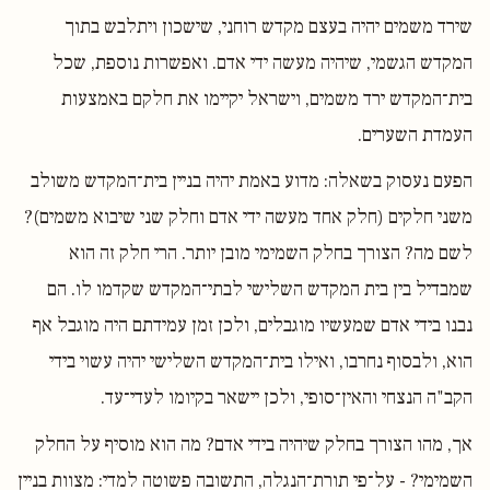
שירד משמים יהיה בעצם מקדש רוחני, שישכון ויתלבש בתוך
המקדש הגשמי, שיהיה מעשה ידי אדם. ואפשרות נוספת, שכל
בית־המקדש ירד משמים, וישראל יקיימו את חלקם באמצעות
העמדת השערים.
הפעם נעסוק בשאלה: מדוע באמת יהיה בניין בית־המקדש משולב
משני חלקים (חלק אחד מעשה ידי אדם וחלק שני שיבוא משמים)?
לשם מה? הצורך בחלק השמימי מובן יותר. הרי חלק זה הוא
שמבדיל בין בית המקדש השלישי לבתי־המקדש שקדמו לו. הם
נבנו בידי אדם שמעשיו מוגבלים, ולכן זמן עמידתם היה מוגבל אף
הוא, ולבסוף נחרבו, ואילו בית־המקדש השלישי יהיה עשוי בידי
הקב"ה הנצחי והאין־סופי, ולכן יישאר בקיומו לעדי־עד.
אך, מהו הצורך בחלק שיהיה בידי אדם? מה הוא מוסיף על החלק
השמימי? - על־פי תורת־הנגלה, התשובה פשוטה למדי: מצוות בניין