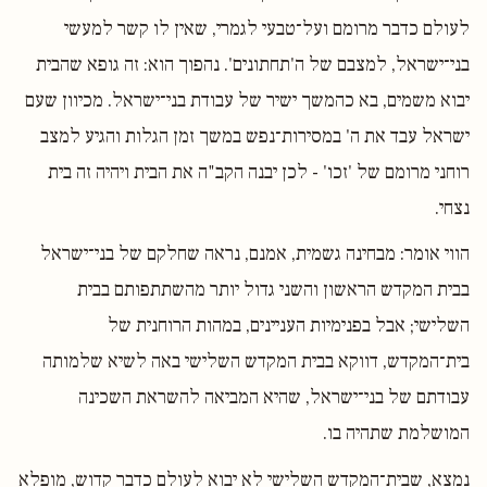
לעולם כדבר מרומם ועל־טבעי לגמרי, שאין לו קשר למעשי
בני־ישראל, למצבם של ה'תחתונים'. נהפוך הוא: זה גופא שהבית
יבוא משמים, בא כהמשך ישיר של עבודת בני־ישראל. מכיוון שעם
ישראל עבד את ה' במסירות־נפש במשך זמן הגלות והגיע למצב
רוחני מרומם של 'זכו' - לכן יבנה הקב"ה את הבית ויהיה זה בית
נצחי.
הווי אומר: מבחינה גשמית, אמנם, נראה שחלקם של בני־ישראל
בבית המקדש הראשון והשני גדול יותר מהשתתפותם בבית
השלישי; אבל בפנימיות העניינים, במהות הרוחנית של
בית־המקדש, דווקא בבית המקדש השלישי באה לשיא שלמותה
עבודתם של בני־ישראל, שהיא המביאה להשראת השכינה
המושלמת שתהיה בו.
נמצא, שבית־המקדש השלישי לא יבוא לעולם כדבר קדוש, מופלא