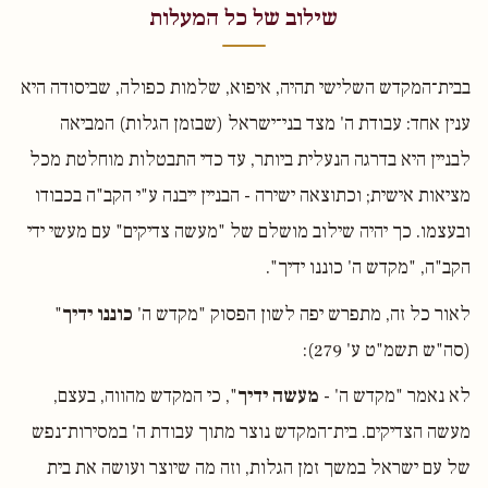
שילוב של כל המעלות
בבית־המקדש השלישי תהיה, איפוא, שלמות כפולה, שביסודה היא
ענין אחד: עבודת ה' מצד בני־ישראל (שבזמן הגלות) המביאה
לבניין היא בדרגה הנעלית ביותר, עד כדי התבטלות מוחלטת מכל
מציאות אישית; וכתוצאה ישירה - הבניין ייבנה ע"י הקב"ה בכבודו
ובעצמו. כך יהיה שילוב מושלם של "מעשה צדיקים" עם מעשי ידי
הקב"ה, "מקדש ה' כוננו ידיך".
לאור כל זה, מתפרש יפה לשון הפסוק "מקדש ה'
כוננו ידיך
"
(סה"ש תשמ"ט ע' 279):
לא נאמר "מקדש ה' -
מעשה ידיך
", כי המקדש מהווה, בעצם,
מעשה הצדיקים. בית־המקדש נוצר מתוך עבודת ה' במסירות־נפש
של עם ישראל במשך זמן הגלות, וזה מה שיוצר ועושה את בית