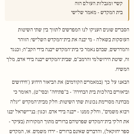
בית המקדש - מאמר שלישי 

הסברים שונים העניקו לנו המפרשים לתווך בין שתי השיטות
העוסקות בשאלה - מי יבנה את בית־המקדש השלישי: הזוהר
והמדרשים, שבהם נאמר כי בית־המקדש ייבנה בידי הקב"ה; וכנגד
זה, שיטת הירושלמי והרמב"ם, שבית־המקדש ייבנה בידי אדם, מלך
המשיח.
הבאנו על כך (במאמרים הקודמים) את הביאור הידוע ('חידושים
וביאורים בהלכות בית הבחירה' - ב"פתיחה" ובסי"ט), האומר כי
מבחינה מסויימת נכונות שתי השיטות: חלק מבית־המקדש "יגלה
ויבוא משמים", וחלק ממנו - ייבנה בידי אדם. וכגון: בני־ישראל יבנו
את חלקי בית־המקדש שפרטיהם ברורים מתוך המקורות (בעיקר -
ספר יחזקאל), והדברים שאינם ברורים - ירדו משמים. או, המקדש