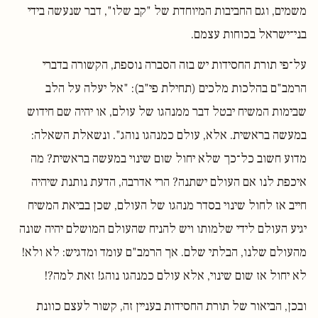
משמים, וגם החביבות המיוחדת של "קב שלו", דבר שנעשה בידי
בני־ישראל בכוחות עצמם.
על־פי תורת החסידות יש בזה הסברה נוספת, הקשורה בדברי
הרמב"ם בהלכות מלכים (תחילת פי"ב): "אל יעלה על הלב
שבימות המשיח יבטל דבר ממנהגו של עולם, או יהיה שם חידוש
במעשה בראשית. אלא, עולם כמנהגו נוהג". ונשאלת השאלה:
מדוע חשוב כל־כך שלא יחול שום שינוי במעשה בראשית? מה
איכפת לנו אם העולם ישתנה? הרי אדרבה, הדעת נותנת שיהיה
חייב אז לחול שינוי בסדר מנהגו של העולם, שכן בביאת המשיח
יגיע העולם לידי שלמותו ויש להניח שהעולם המושלם יהיה שונה
מהעולם שלנו, הבלתי שלם. אך הרמב"ם עומד ומדגיש: לא ולא!
לא יחול אז שום שינוי, אלא עולם כמנהגו נוהג! זאת למה?!
ובכן, הביאור של תורת החסידות בעניין זה, קשור לעצם כוונת