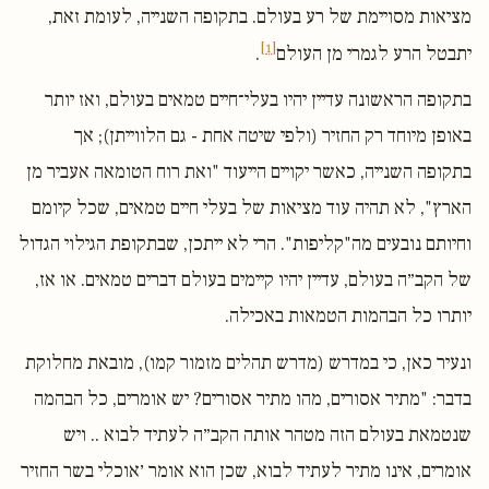
מציאות מסויימת של רע בעולם. בתקופה השנייה, לעומת זאת,
[1]
יתבטל הרע לגמרי מן העולם
.
בתקופה הראשונה עדיין יהיו בעלי־חיים טמאים בעולם, ואז יותר
באופן מיוחד רק החזיר (ולפי שיטה אחת - גם הלווייתן); אך
בתקופה השנייה, כאשר יקויים הייעוד "ואת רוח הטומאה אעביר מן
הארץ", לא תהיה עוד מציאות של בעלי חיים טמאים, שכל קיומם
וחיותם נובעים מה"קליפות". הרי לא ייתכן, שבתקופת הגילוי הגדול
של הקב״ה בעולם, עדיין יהיו קיימים בעולם דברים טמאים. או אז,
יותרו כל הבהמות הטמאות באכילה.
ונעיר כאן, כי במדרש (מדרש תהלים מזמור קמו), מובאת מחלוקת
בדבר: "מתיר אסורים, מהו מתיר אסורים? יש אומרים, כל הבהמה
שנטמאת בעולם הזה מטהר אותה הקב״ה לעתיד לבוא .. ויש
אומרים, אינו מתיר לעתיד לבוא, שכן הוא אומר ׳אוכלי בשר החזיר