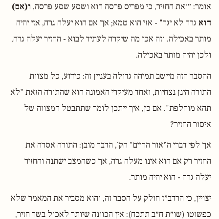
אומר: ״ואת החזיר, כי מפריס פרסה הוא ושסע שסע פרסה,
ו(אם)
הוא
גרה לא יגר" - אזי הוא טמא; אך אם הוא יעלה גרה, אזי יהיה
מותר באכילה. וזה אכן מה שיקרה לעתיד לבוא - החזיר יעלה גרה,
ולכן יהיה מותר באכילה.
ההסבר הזה מיישב תמיהה גדולה בעניין זה: כידוע, כל מצוות
התורה הינן נצחיות, ואחד מעיקרי האמונה הוא שהתורה הזאת "לא
תהא מוחלפת". אם כן, איך ייתכן לומר שתתבטל המצווה של
איסור החזיר?
אך לפי דברי ה״אור החיים" הק׳, הדבר מובן: התורה אסרה את
החזיר רק אם הוא אינו מעלה גרה, אך כשהמצב ישתנה והחזיר
יעלה גרה - הוא יהיה מותר.
יצויין, כי הרדב״ז חולק על הסבר זה, והוא מסביר את המאמר שלא
כפשוטו (שו״ת ח״ב תתכח): אין הכוונה שיותר לאכול בשר חזיר,