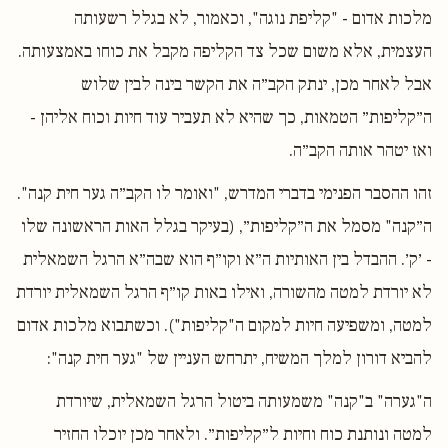
מלכות אדום - "קליפת נוגה", וכאמור, לא בגלל רשעותה
העצמית, אלא משום שכל צד הקליפה מקבל את כוחו באמצעותה.
אבל לאחר מכן, ינתק הקב״ה את הקשר בינה לבין שלוש
ה״קליפות״ הטמאות, כך שהיא לא תעביר עוד חיות וכוח אליהן -
ואז יטהר אותה הקב״ה.
זהו ההסבר הפנימי בדברי המדרש, "ואומר לו הקב״ה גער חית קנה".
ה״קנה" מסמל את ה״קליפות״, (בעיקר בגלל האות הראשונה שלו
- ׳ק׳. ההבדל בין האותיות ה״א וקו״ף הוא שבה״א הרגל השמאלית
לא יורדת למטה מהשורה, ואילו באות קו״ף הרגל השמאלית יורדת
למטה, ומשפיעה חיות למקום ה"קליפות"). וכשתבוא מלכות אדום
להביא דורון למלך המשיח, יתרחש העניין של "גער חית קנה":
ה"גערה" ב"קנה" משמעותה ביטול הרגל השמאלית, שיורדת
למטה ונותנת כוח וחיות ל״קליפות״. ולאחר מכן יוכלו החזיר