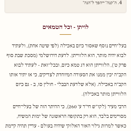
ה"קנה" ייהפך ל"הנה"
לויתן - וכל הטמאים
בעל־חיים נוסף שאסור כיום באכילה (לפי שיטה אחת), ולעתיד
לבוא יהיה מותר, הוא הלווייתן. לדעת הירושלמי (מסכת שבת סוף
פרק ט׳), הלווייתן הוא דג טמא כיום, ובכל־זאת - לעתיד לבוא
הקב״ה יכין ממנו את הסעודה המיוחדת לצדיקים, כי אז יתיר אותו
הקב״ה באכילה. (אלא שלדעת הבבלי - חולין סז, ב - גם כיום
הלווייתן מותר באכילה).
הרבי מעיר (לקו״ש חי״ד ע׳ 260), כי ההיתר הזה של בעלי־חיים
מסויימים בלבד, הוא רק בתקופה הראשונה של ימות המשיח,
כאשר למרות גילוי האור האלוקי שיהיה בעולם - עדיין תהיה קיימת