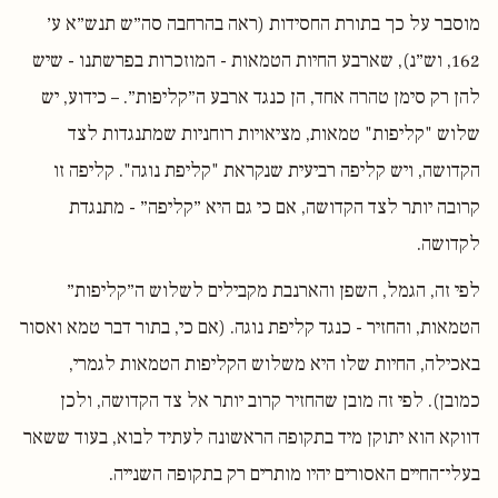
מוסבר על כך בתורת החסידות (ראה בהרחבה סה״ש תנש״א ע׳
162, וש״נ), שארבע החיות הטמאות - המוזכרות בפרשתנו - שיש
להן רק סימן טהרה אחד, הן כנגד ארבע ה״קליפות״. – כידוע, יש
שלוש "קליפות" טמאות, מציאויות רוחניות שמתנגדות לצד
הקדושה, ויש קליפה רביעית שנקראת "קליפת נוגה". קליפה זו
קרובה יותר לצד הקדושה, אם כי גם היא ״קליפה״ - מתנגדת
לקדושה.
לפי זה, הגמל, השפן והארנבת מקבילים לשלוש ה״קליפות״
הטמאות, והחזיר - כנגד קליפת נוגה. (אם כי, בתור דבר טמא ואסור
באכילה, החיות שלו היא משלוש הקליפות הטמאות לגמרי,
כמובן). לפי זה מובן שהחזיר קרוב יותר אל צד הקדושה, ולכן
דווקא הוא יתוקן מיד בתקופה הראשונה לעתיד לבוא, בעוד ששאר
בעלי־החיים האסורים יהיו מותרים רק בתקופה השנייה.