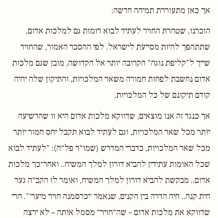
אך כאן מתעוררת תמיהה חדשה:
הזכרנו, שטהרת החזיר לעתיד לבוא רומזת גם למלכות אדום,
שתתהפך להיות מסייעת לישראל. לפי ההסבר האמור, שהחזיר
שייך ל"קליפת נוגה" הקרובה יותר אל הקדושה, מובן שגם מלכות
אדום נחשבת לפחות חמורה משאר המלכויות, והתיקון שלה יהיה
קודם תיקונם של כל המלכויות.
אך כנגד זה אנו מוצאים, שדווקא מלכות אדום היא זו שהרשיעה
יותר מכל שאר המלכויות, וגם לעתיד לבוא תקבל יחס חמור יותר
מכל שאר המלכויות, כדברי המדרש (שמו״ר פל״ה): "לעתיד לבוא
שכל האומות עתידין להביא דורון למלך המשיח.. ואחר־כך מלכות
אדום.. מבקשת להביא דורון למלך המשיח, ואומר לו הקב״ה גער
חית קנה.. חיה הדרה בין הקנים, שנאמר ׳יכרסמנה חזיר מיער׳". הרי
שדווקא את מלכות אדום – שה״חזיר״ מסמל אותה – לא ירצה