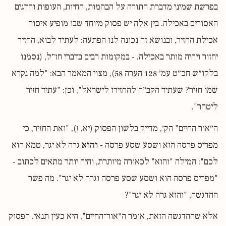
בפרשת שמיני מדברת התורה על הבהמות, החיות, העופות והדגים
האסורים באכילה. בין אלה יש פסוק מיוחד שבו מופיע איסור
אכילת החזיר, ובנושא זה נכונה לנו הפתעה: לעתיד לבוא, החזיר
יחזור ויהיה מותר באכילה. - במקומות רבים בדברי חז״ל, (נסמנו
בלקו״ש חכ״ט עמ׳ 128 הערה 58), מצוי המאמר הבא: "למה נקרא
שמו חזיר? שעתיד הקב״ה להחזירו לישראל", וכן: "עתיד חזיר
ליטהר".
ה״אור החיים" הק׳, מדייק בלשון הפסוק (יא, ז), "ואת החזיר, כי
מפריס פרסה הוא ושסע שסע פרסה -
והוא
גרה לא יגר, טמא הוא
לכם": המילה "והוא" לכאורה מיותרת, והיה יותר מתאים לכתוב -
"מפריס פרסה הוא ושסע שסע פרסה וגרה לא יגר". מה פשר
ההדגשה, "והוא גרה לא יגר"?
אלא שההדגשה הזאת, אומר ה״אור־החיים", היא כעין תנאי. הפסוק