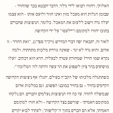
האלוקי, ויחזרו ויבואו לידי גילוי. הדבר יתבטא בכך שהחזיר -
שבזמן הגלות הוא מעכל מזון ואינו חוזר ולועס אותו - הוא עצמו
יעלה גרה וישוב ללעוס את המאכל. כלומר, הניצוצות שחבויים
בתוכו יחזרו למקומם ו"יילעסו" על ידי הקדושה.
לאור זה, יתבארו יפה דברי המדרש (ויק״ר ספי״ג), "ואת החזיר - זו
אדום, והוא גרה לא יגר - שאינה גוררת מלכות מתחתיה. ולמה
נקרא שמו חזיר? שמחזרת עטרה לבעליה, הדא הוא דכתיב: ׳ועלו
מושיעים בהר ציון לשפוט את הר עשיו והיתה לה׳ המלוכה׳":
כשתתגלה מלכותו של הקב״ה בעולם, יתגלו אף ניצוצות הקדושה
הקיימים בחזיר – גם בחזיר במובנו הפשוט, וגם במלכות אדום
שנמשלה לחזיר. עד כה היו הניצוצות נעלמים וחבויים. הם נלקחו
ממקומם האמיתי - שורשם בצד הקדושה – ולא חזרו למקומם
האמיתי, אלא הם חבויים בתוך ה"קליפות"; לעתיד לבוא יקויים