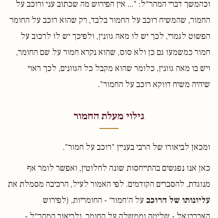
וכהמשך דברי המהר״ל: "... אין הפירוש מה שכתוב עני ורוכב על
החמור, שהמשיח רוכב על החמור בלבד, רק שהוא רוכב על החומר
הפשוט לגמרי, לכך יש לו מאה גוונין, ולפיכך יש לו לרכוב על
חמור כמשמעו גם כן ולא סוס, שהוא נקרא חמור על שם החומר,
ויש בו מאה גוונין, כלומר שהוא מקבל כל הגוונים, לכך ראוי
שיהיה משיח דווקא רוכב על החמור".
גילוי מעלת החמור
ומכאן לביאורו של הרבי בעניין "רוכב על חמור".
כאן אנו נפגשים בהתייחסות שונה לחלוטין, ואפשר לומר אף
מנוגדת, להסברים הקודמים. לפי האמור לעיל, הרכיבה מסמלת את
עליונותו של הרוכב
על ה׳חמור׳ - החומריות, (לפירוש
האברבנאל - שליטה וממשלה על החומר, ולביאור המהר״ל -