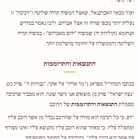
ועוד מבאר האברבנאל, שאצל המשיח תהיה שליטה ו"רכיבה" זו
נעלית יותר מכפי שהיה זה אצל אברהם. ולכן נאמר במדרש
תנחומא (תולדות יד) שמשיח "ירום מאברהם" - במשיח תהיה
השליטה והממשלה על החומר מושלמת יותר.
התנשאות והתרוממות
בכתבי המהר״ל מפראג ("גור אריה" על אתר; "גבורות ה׳" פרק כט;
"נצח ישראל" פרק מ) מוצאים אנו גישה שונה. הוא מסביר שרכיבה
מסמלת
התנשאות והתרוממות
של הרוכב:
"דע, כי כל רכיבה הוא מורה על שהרוכב נבדל מן אשר רוכב עליו
ומתעלה עליו, כי מאחר שהוא רוכב עליו מתנשא עליו ואינו מצורף
עם אשר הוא רוכב עליו". והרכיבה על החמור משמעותה,