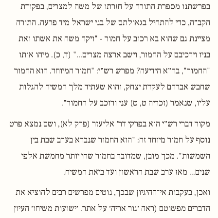
בפרשתנו מספרת התורה על חזרתו של משה למצרים, בפקודת
הקב״ה, כדי להתחיל בגאולתם של בני ישראל מיד פרעה. התורה
מציינת גם שהוא בא רכוב על חמור - "ויקח משה את אשתו ואת
בניו וירכיבם על החמור, וישב ארצה מצרים..." (ד, כ). מיהו אותו
"החמור", בה״א הידיעה? מפרש רש״י: "חמור המיוחד. הוא החמור
שחבש אברהם לעקדת יצחק, והוא שעתיד מלך המשיח להגלות
עליו, שנאמר (זכריה ט, ט) עני ורוכב על החמור".
מקור דברי רש״י הוא בפרקי דר׳ אליעזר (פרק לא), ושם נמצא פרט
נוסף על חמור מיוחד זה: "הוא החמור שנברא בערב שבת בין
השמשות". מכך מובן, שמדובר בחמור שחי יותר מחמשת אלפי
שנים... מאז ערב שבת הראשון ועד ביאת המשיח.
ואכן, בעקבות אי־ההיגיון שבכך, נוטים מפרשים רבים להוציא את
הדברים מפשוטם (ראה ׳גור אריה׳ על אתר. ׳ישועות משיחו׳ העיון