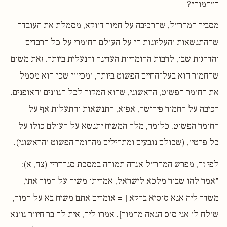
ה״חמור״?
מסביר המהר״ל, שהרכיבה על חמור דווקא, מסמלת את העובדה
שההתנשאות והעליונות הן על העולם החומרי על כל הרבדים
והדרגות שבו, לרבות החומריות העדינה והנעלית ביותר. זאת משום
שהחמור הוא בעל־החיים הפשוט ביותר, ומכיוון שכן הוא מסמל
את החומר הפשוט, הראשוני, שהוא המקור לכל הגוונים והאופנים.
רכיבה על החמור פירושה, אפוא, התנשאות והתעלות אף על
החומר הפשוט. כלומר, מלך המשיח יתנשא על העולם כולו על
כל פרטיו, (שכולם נובעים ומתחילים מהחומר הפשוט והראשוני).
לפי זה, מפרש המהר״ל אגדה תמוהה במסכת סנהדרין (צח, א):
"אמר להו שבור מלכא לישראל, אמריתו משיח על חמור אתי,
משדר ליה אנא סוסיא ברקא [ = אומרים אתם משיח בא על חמור,
שולח לו אני סוס הנאה מחמור]. אמרו ליה, אית לך בר חיוור גוונא