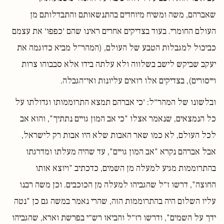
שאברהם, משה ומשיח מיוחדים בהתנשאותם והתבדלותם מן
העולם החומרי. בעוד בצדיקים אחרים ראינו שהם ׳כפפו׳ את עצמם
כביכול למגבלות הטבע של העולם, (המהר״ל מביא כדוגמה את
יעקב שביקש לישב בשלווה ולא עלתה בידו אלא סבבוהו צרות
וייסורים), בצדיקים אלו רואים עליונות ואי־הגבלה.
ובלשונו של המהר״ל: ׳כי אברהם תמצא התרוממותו וגדולתו על
כל הנמצאים, שנאמר אצלו "כי אב המון גויים נתתיך", והוא אב
לכל העולם, לא כמו שאר האבות שלא היו אבות רק לישראל,
אבל אברהם נקרא "אב המון גויים", עד שהיה מעלתו ומדרגתו
בהתרוממות מגיע למעלה מן השמים, כדכתיב "ויוצא אותו
החוצה", דרשו ז״ל שהגביהו למעלה מן הכוכבים. וכן משה רבנו
עליו השלום היה בהתרוממות הזה, שהרי נאמר במשה גם כן "נטה
ידך על השמים", ודרשו רז״ל והביאו רש״י בפרשת וארא, שהגביהו