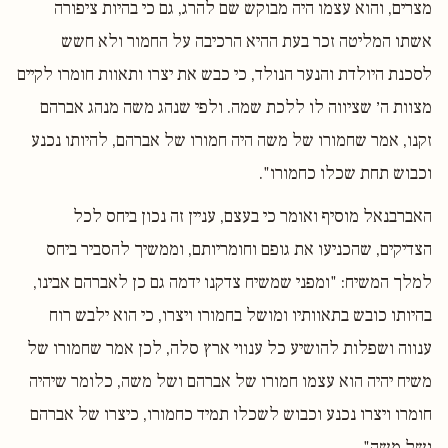
מצרים, והוא עצמו היה מבוקש שם להרג, גם כי בהיות ציפורה
אשתו המליטה זכר בעת ההיא הרכיבה על החמור ולא חשש
לסכנת היולדת והנער הנולד, כי כבש את יצרו ותאוות חומרו לקיים
מצוות ה׳ שציווה לו ללכת שמה. ולפי שנהג משה מנהג אברהם
זקנו, אמר שחמורו של משה היה חמורו של אברהם, להיותו נכנע
וכבוש תחת שכלו כחמורו".
האברבנאל מוסיף ואומר כי בעצם, עניין זה נכון ביחס לכל
הצדיקים, שהכניעו את גופם וחומריותם, וממשיך להסביר ביחס
למלך המשיח: "ומפני שמשיח צדקנו ידמה גם כן לאברהם אבינו,
בהיותו כובש בתאוותיו ומושל בחמורו ויצרו, כי הוא ילבש רוח
ענווה ושפלות להושיע כל ענווי ארץ סלה, לכן אמר שחמורו של
משיח יהיה הוא עצמו חמורו של אברהם ושל משה, כלומר שיהיה
חומרו ויצרו נכנע וכבוש לשכלו תמיד כחמורו, כיצרו של אברהם
ושל משה".