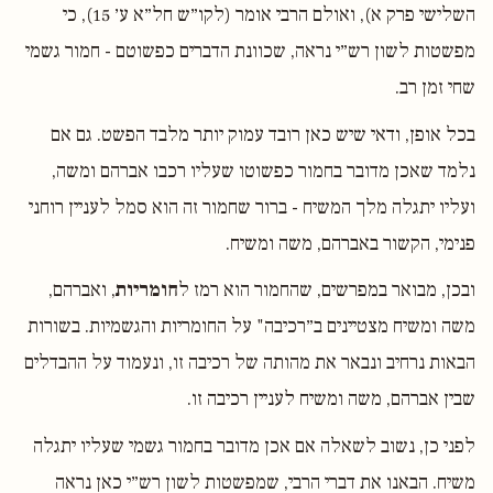
השלישי פרק א), ואולם הרבי אומר (לקו״ש חל״א ע׳ 15), כי
מפשטות לשון רש״י נראה, שכוונת הדברים כפשוטם - חמור גשמי
שחי זמן רב.
בכל אופן, ודאי שיש כאן רובד עמוק יותר מלבד הפשט. גם אם
נלמד שאכן מדובר בחמור כפשוטו שעליו רכבו אברהם ומשה,
ועליו יתגלה מלך המשיח - ברור שחמור זה הוא סמל לעניין רוחני
פנימי, הקשור באברהם, משה ומשיח.
ובכן, מבואר במפרשים, שהחמור הוא רמז ל
חומריות
, ואברהם,
משה ומשיח מצטיינים ב״רכיבה" על החומריות והגשמיות. בשורות
הבאות נרחיב ונבאר את מהותה של רכיבה זו, ונעמוד על ההבדלים
שבין אברהם, משה ומשיח לעניין רכיבה זו.
לפני כן, נשוב לשאלה אם אכן מדובר בחמור גשמי שעליו יתגלה
משיח. הבאנו את דברי הרבי, שמפשטות לשון רש״י כאן נראה