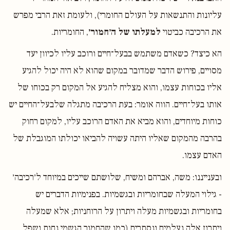
עליונות והתנשאות על העולם החומרי), ולעומת זאת הרבי מפרש
את הרכיבה כביטוי
למעלתו של ה׳חמור׳
, החומריות.
הא כיצד? כשאדם משתמש בבעל־חיים ורוכב עליו לכיוון יעד
מסויים, פירוש הדבר שמדובר במקום שהוא לא היה יכול להגיע
אליו בכוחות עצמו, והוא מצליח להגיע אל המקום רק בכוחו של
אותו בעל־חיים. הווה אומר: בעת הרכיבה מתגלה שלבעל־החיים יש
כוחות מיוחדים, והוא מביא את האדם הרוכב עליו, למקום רחוק
בהרבה מהמקום שאליו היתה עשויה להביאו יכולתו המוגבלת של
האדם עצמו.
ובענייננו: משה, אברהם ומשיח, שלושתם שייכים במיוחד ל׳רכיבה׳
- גילוי המעלה שבחומריות ובגשמיות. בפנימיות הדברים יש
בחומריות ובגשמיות מעלה ויתרון על הרוחניות; אלא שמעלה
ויתרון אלה נעלמים ונסתרים (כמו שהחמור הגשמי נחות ושפל