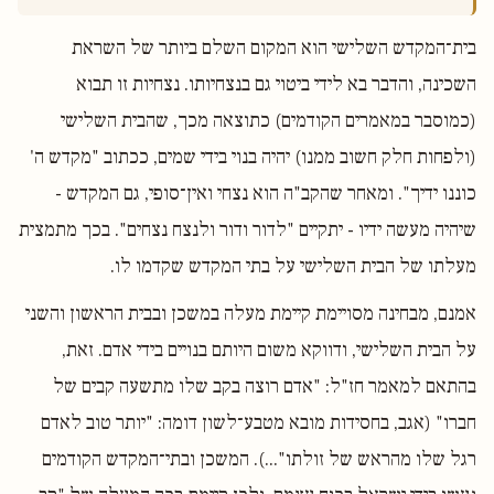
בית־המקדש השלישי הוא המקום השלם ביותר של השראת
השכינה, והדבר בא לידי ביטוי גם בנצחיותו. נצחיות זו תבוא
(כמוסבר במאמרים הקודמים) כתוצאה מכך, שהבית השלישי
(ולפחות חלק חשוב ממנו) יהיה בנוי בידי שמים, ככתוב "מקדש ה'
כוננו ידיך". ומאחר שהקב"ה הוא נצחי ואין־סופי, גם המקדש -
שיהיה מעשה ידיו - יתקיים "לדור ודור ולנצח נצחים". בכך מתמצית
מעלתו של הבית השלישי על בתי המקדש שקדמו לו.
אמנם, מבחינה מסויימת קיימת מעלה במשכן ובבית הראשון והשני
על הבית השלישי, ודווקא משום היותם בנויים בידי אדם. זאת,
בהתאם למאמר חז"ל: "אדם רוצה בקב שלו מתשעה קבים של
חברו" (אגב, בחסידות מובא מטבע־לשון דומה: "יותר טוב לאדם
רגל שלו מהראש של זולתו"...). המשכן ובתי־המקדש הקודמים