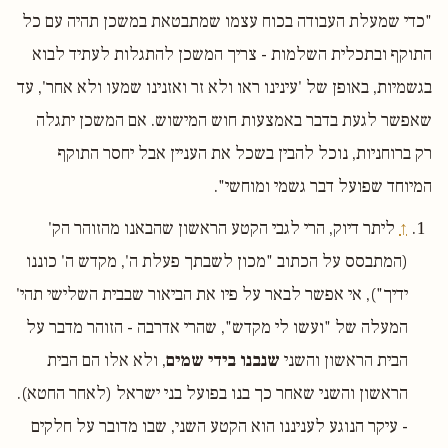
"כדי שמעלת העבודה בכוח עצמו שמתבטאת במשכן תהיה עם כל
התוקף ובתכלית השלמות - צריך המשכן להתגלות לעתיד לבוא
בגשמיות, באופן של 'עינינו ראו ולא זר ואזנינו שמעו ולא אחר', עד
שאפשר לגעת בדבר באמצעות חוש המישוש. אם המשכן יתגלה
רק ברוחניות, נוכל להבין בשכל את העניין אבל יחסר התוקף
המיוחד שפועל דבר גשמי ומוחשי".
↑
ליתר דיוק, הרי לגבי הקטע הראשון שהבאנו מהזוהר הק'
(המתבסס על הכתוב "מכון לשבתך פעלת ה', מקדש ה' כוננו
ידיך"), אי אפשר לבאר על פיו את הביאור שבבית השלישי תהי'
המעלה של "ועשו לי מקדש", שהרי אדרבה - הזוהר מדבר על
הבית הראשון והשני
שנבנו בידי שמים
, ולא אלו הם הבית
הראשון והשני שאחר כך בנו בפועל בני ישראל (לאחר החטא).
- עיקר הנוגע לעניננו הוא הקטע השני, שבו מדובר על חלקים