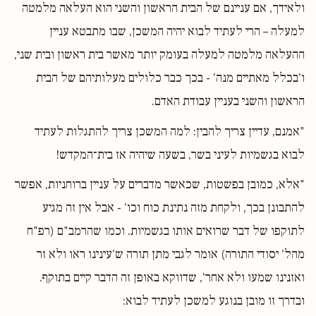
ולאידך, אם עניינם של הבית הראשון והשני הוא העלאה מלמטה
למעלה – הרי לעתיד לבוא יהיה המשכן, שבו מתבטא עניין
ההעלאה מלמטה למעלה בעומק יותר מאשר בית ראשון ובית שני,
ו'בכלל מאתיים מנה' - בכך כבר כלולים מעלותיהם של הבית
הראשון והשני בעניין עבודת האדם.
"אמנם, עדיין צריך להבין: למה המשכן צריך להתגלות לעתיד
לבוא בגשמיות לעיני בשר, בשעה שיהיה אז בית־המקדש!
"אלא, כמובן בפשטות, שכאשר מדברים על עניין ברוחניות, אפשר
להתבונן בכך, ולקחת מזה נתינת כוח וכו' - אבל אין זה מגיע
לתוקפו של דבר שרואים אותו בגשמיות. וכמו שהרמב"ם (רפ"ח
מהל' יסודי התורה) אומר לגבי מתן תורה ש'עינינו ראו ולא זר
ואזנינו שמעו ולא אחר', שדווקא באופן זה הדבר קיים בתוקף.
ובדרך זו מובן בנוגע למשכן לעתיד לבוא: