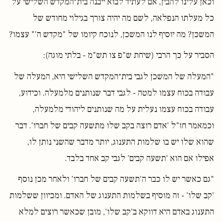
וכאן עלינו להבין, אם לעתיד לבוא ייבנה בית־המקדש השלישי על
כל מעלתו הנפלאה, לשם מה יהיה צורך בגילוי מחודש של
המשכן? מה יוסיף לנו המשכן, לנוכח קיומו של "מקדש ה'" עצמו?
הסביר על כך הרבי (שיחת ש"פ צו תש"מ - בלתי מוגה):
"המעלה של המשכן לגבי בית־המקדש השלישי היא, המעלה של
עבודה בכוח עצמו למטה - לגבי דבר שנותנים מלמעלה. וכידוע,
עבודה בכוח עצמו נעלית על מה שנותנים ליהודי מלמעלה,
וכמאמר חז"ל 'אדם רוצה בקב שלו מתשעה קבים של חברו'. דבר
שהוא שלו יש בו שלמות התענוג, יותר מדבר שהשני נותן לו,
אפילו אם הוא 'תשעה קבים' לגבי קב אחד בלבד.
"גם כאשר יש לו כבר ה'תשעה קבים של חברו' ולאחר מכן נוסף
'קב שלו' - זה מוסיף בשלמות התענוג של האדם. ומכיוון ששלמות
התענוג באדם היא דווקא ב'קב שלו', מובן שכאשר רוצים למלא