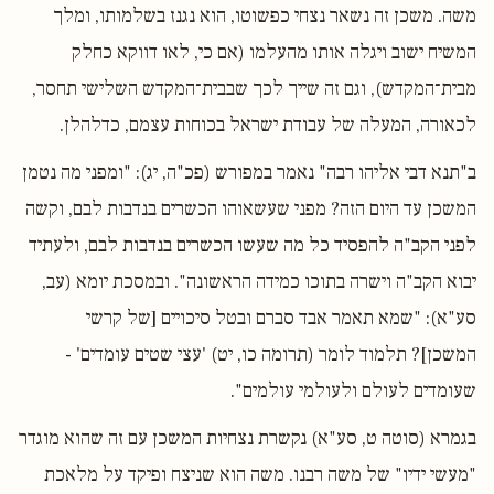
משה. משכן זה נשאר נצחי כפשוטו, הוא נגנז בשלמותו, ומלך
המשיח ישוב ויגלה אותו מהעלמו (אם כי, לאו דווקא כחלק
מבית־המקדש), וגם זה שייך לכך שבבית־המקדש השלישי תחסר,
לכאורה, המעלה של עבודת ישראל בכוחות עצמם, כדלהלן.
ב"תנא דבי אליהו רבה" נאמר במפורש (פכ"ה, יג): "ומפני מה נטמן
המשכן עד היום הזה? מפני שעשאוהו הכשרים בנדבות לבם, וקשה
לפני הקב"ה להפסיד כל מה שעשו הכשרים בנדבות לבם, ולעתיד
יבוא הקב"ה וישרה בתוכו כמידה הראשונה". ובמסכת יומא (עב,
סע"א): "שמא תאמר אבד סברם ובטל סיכויים [של קרשי
המשכן]? תלמוד לומר (תרומה כו, יט) 'עצי שטים עומדים' -
שעומדים לעולם ולעולמי עולמים".
בגמרא (סוטה ט, סע"א) נקשרת נצחיות המשכן עם זה שהוא מוגדר
"מעשי ידיו" של משה רבנו. משה הוא שניצח ופיקד על מלאכת