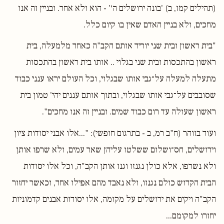
(תהילים קמז, ב) 'בונה ירושלים ה׳' - הוא ולא אחר. ובניין זה אנו
מחכים, ולא בניין האדם שאין בו קיום כלל.
"בית ראשון ובית שני יוריד אותם הקב"ה כאחד מלמעלה, בית
ראשון בהתכסות ובית שני בגלוי .. אותו בית ראשון בהתכסות
מתעלה למעלה על־גבי אותו שבגלוי, וכל העולם יראו ענני כבוד
שסובבים על־גבי אותו שבגלוי, ובתוך אותם עננים יהי' טמון בית
ראשון שעולה עד רום כבוד שמים. ובניין זה אנו מחכים".
ועוד בזוהר (ח"ב רמ, ב - בתרגום חופשי): "...אלו אבני יסודות ציון
וירושלים, חס־ושלום ששלטו עליהן שאר עמים, ולא שרפו אותן
ולא נשרפו, אלא כולן נגנזו וגנז אותן הקב"ה, וכל אלו יסודות
הבית הקדוש כולם נגנזו, ולא נאבד מהם אפילו אחד, וכאשר יחזור
הקב"ה ויקים את ירושלים על מקומה, אלו יסודות אבנים קדמוניות
יחזרו למקומם...