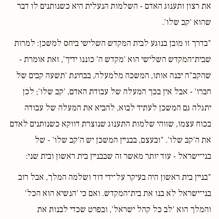
את רצון ותענוג האדם - השלמות הנעלית היא כשנותנים לו דבר
שהוא 'קב שלו'.
"בדרך זו מובן בנוגע לבית המקדש השלישי ביחס למשכן: למרות
שבית־המקדש השלישי הוא 'מקדש ה' כוננו ידיך', זאת אומרת -
שהקב"ה יבנה אותו, המשכה מלמעלה, בבחינת 'תשעה קבים של
חברו' - אבל אין בכך המעלה של עבודת האדם, 'קב שלו'; לכן
יתגלה גם המשכן לעתיד לבוא, להביא את המעלה של עבודה
בכוח עצמו, שזוהי שלמות התענוג שנוצרת דווקא כשנותנים לאדם
את ה'קב שלו'. "ובעצם, בבניין המשכן יש ה'קב שלו' - של
בני־ישראל - עוד יותר מאשר זה שבבניין בית ראשון ובית שני:
"בניין בית ראשון היה בעיקר על־ידי דוד ושלמה המלך, אבל רוב
בני־ישראל לא בנו את בית־המקדש. ואם כי 'הנשיא הוא הכל'
והמלך הוא 'לב כל קהל ישראל', ובפרט שכדי לבנות את