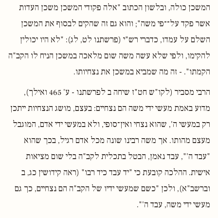
המשכן כולה, ובלשון הכתוב "אלה פקודי המשכן משכן העדות
אשר פקד על־־פי משה"; והוא גם זה שהקים לבסוף את המשכן
השלם על עמדו, כדברי רש"י (פרשתנו לט, לג): "לא היו יכולין
להקימו, ולפי שלא עשה משה שום מלאכה במשכן הניח לו הקב"ה
הקמתו". - זה מה שמביא במשכן את נצחיותו.
הרבי מסביר (לקו"ש חט"ז שיחה ב לפרשתנו - ע' 465 ואילך),
מדוע באמת מעשי ידי משה הם נצחיים: בעצם, מושג הנצחיות ייתכן
רק במעשי ה', שהוא נצחי ואין־סופי, ולא במעשי ידי אדם, המוגבל
מעצם מהותו. אך משה רבינו שונה מכל אדם רגיל, בכך שהוא
"עבד ה'", עבד נאמן, הבטל בתכלית לקב"ה בלי שום מציאות
אישית. ההלכה קובעת כי "יד עבד כיד רבו" (ראה קידושין כג, ב
וברשב"א), ולכן "כשם שמעשי ידיו של הקב"ה הם נצחיים, כך גם
מעשי ידי משה, עבד ה'".