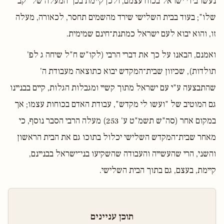
נעשו בידי ישראל בכוח עצמם, ולכן קיימת בכך המעלה של "קב
שלו"; בעוד בבית השלישי שירד מהשמים תחסר, לכאורה, מעלה
זו, והוא יבוא לעם ישראל כמתנת־חינם שמימית.
ואמנם, הבאנו על כך את דברי הרבי (לקו"ש ח"ל שיחה ג לפ'
תולדות), שכיוון שבית־המקדש יבוא כתוצאה מעבודת ה'
שהתבצעה ע"י עם ישראל מתוך קשיי ומגבלות הגלות, קיים בבניינו
גם המוטיב של "ועשו לי מקדש", עבודת האדם בכוחות עצמו; אך
במקום אחר (סה"ש תשמ"ט ע' 253) מעלה הרבי הסבר נוסף, כי
מאחר שבית־המקדש השלישי יכלול בתוכו גם את הבית הראשון
והשני, הרי שהעשייה והעבודה שהשקיעו בני־ישראל בבניינם,
קיימת, בעצם, גם בתוך הבית השלישי.
תוכן עניינים