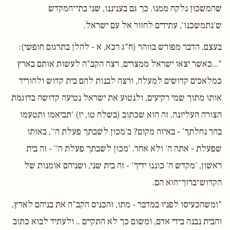
שהמשכון נלקח ממנו. כך גם בעניננו, שני בתי־המקדש
ש'נתמשכנו', עתידים לחזור אל עם ישראל.
בעצם, הדבר מפורש בזוהר (ח"ג רכא, א - להלן בתרגום חופשי):
"...כאשר יצאו ישראל ממצרים, רצה הקב"ה לעשות אותם בארץ
כמלאכים קדושים למעלה, ורצה לבנות להם בית קדוש ולהוריד
אותו מתוך שמי רקיעים, ולנטוע את ישראל נטיעה קדושה בדוגמת
הצורה העליונה, זה הוא שכתוב (בשלח טו, יז) 'תביאמו ותטעמו
בהר נחלתך' - באיזה מקום? ב'מכון לשבתך פעלת ה׳', באותו
שפעלת - אתה ה' ולא אחר. 'מכון לשבתך פעלת ה׳' - זה בית
ראשון, 'מקדש ה' כוננו ידיך' - זה בית שני, ושניהם אומנות של
הקדוש־ברוך־הוא הם.
"ומשהכעיסו לפניו במדבר - מתו, והכניס הקב"ה את בניהם לארץ,
והבית נבנה בידי אדם, ומשום כך לא התקיים .. ולעתיד לבוא כתוב