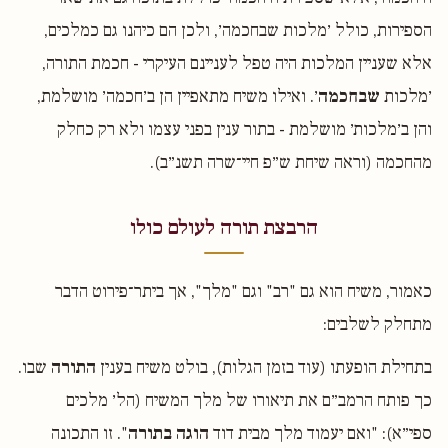
הספירות, כולל ׳מלכות שבחכמה׳, ולכן הם כיהנו גם כמלכים,
אלא שעניין המלכות היה טפל לעניינם העיקרי - חכמת התורה,
׳מלכות
שבחכמה
׳. ואילו משיח מתאפיין הן ב׳חכמה׳ מושלמת,
והן ב׳מלכות׳ מושלמת - בתור ענין בפני עצמו ולא רק כחלק
מהחכמה (וראה שיחת ש״פ חיי־שרה תשנ״ב).
הרבצת תורה לעולם כולו
כאמור, משיח הוא גם "רב" וגם "מלך", אך ביתר־פירוט הדבר
מתחלק לשלבים:
בתחילת הופעתו (עוד בזמן הגלות), בולט משיח בענין
התורה
שבו.
כך פותח הרמב״ם את תיאורו של מלך המשיח (הל׳ מלכים
ספי״א): "ואם יעמוד מלך מבית דוד
הוגה בתורה
". זו התכונה