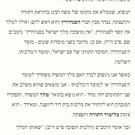
הנשיא, שממלא את מקומו של משה רבינו בהוראת התורה
והרבצתה, נבחר מבין חברי
הסנהדרין
והוא ראש להם; ואילו למלך
אין קשר לסנהדרין, "אין מושיבין מלך ישראל בסנהדרין" (רמב״ם
שם, פ״ב ה״ד). אם כן, מדובר בשני מוסדות שונים - מוסד
ה׳סנהדרין׳, המוסד התורני של עם ישראל; ומוסד ה׳מלכות׳,
השלטון.
כאשר אנו ניגשים לברר האם מלך המשיח משתייך למוסד
ה׳סנהדרין׳ או למוסד ה׳מלכות׳ - אנו מוצאים שהוא משלב את
שני התחומים יחד: מחד - הוא נושא בתואר ׳
מלך
המשיח׳, ותפקידו
המובהק הוא להחזיר את מלכות בית דוד ליושנה, ומאידך - הוא
עוסק
בלימוד התורה
והפצתה.
וכך אומר הרמב״ם (הלכות תשובה פ״ט ה״ב): "שאותו המלך