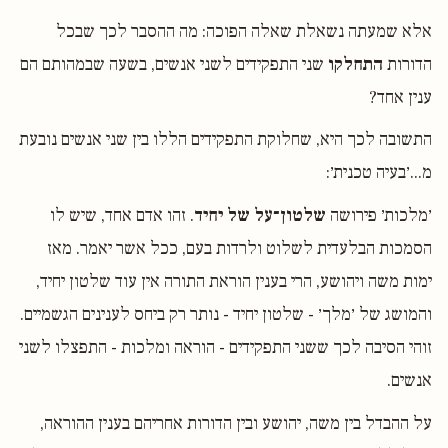
אלא שמעתה נשאלת שאלה הפוכה: מה ההסבר לכך שבכל
הדורות
התחלקו
שני התפקידים לשני אנשים, בשעה שבמהותם הם
ענין אחד?
התשובה לכך היא, שחלוקת התפקידים הללו בין שני אנשים נובעת
מ...׳בעיה טכנית׳:
׳מלכות׳ פירושה
שלטון־על של יחיד
. זהו אדם אחד, שיש לו
הסמכות הבלעדית לשלוט ולרדות בעם, ככל אשר יאמר. מאז
ימות משה ויהושע, הרי בענין הוראת התורה אין עוד שלטון יחיד,
והמושג של ׳מלך׳ - שלטון יחיד - נותר רק ביחס לענינים הגשמיים.
זוהי הסיבה לכך ששני התפקידים - הוראה ומלכות - התפצלו לשני
אנשים.
על ההבדל בין משה, יהושע ובין הדורות אחריהם בענין ההוראה,