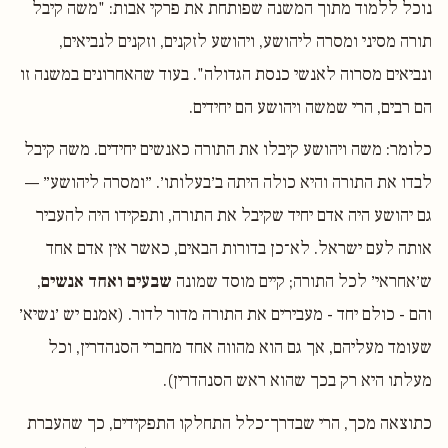
נוכל ללמוד מתוך המשנה שפותחת את פרקי אבות: "משה קיבל
תורה מסיני ומסרה ליהושע, ויהושע לזקנים, וזקנים לנביאים,
ונביאים מסרוה לאנשי כנסת הגדולה". בעוד שהאחרונים במשנה זו
הם רבים, הרי שמשה ויהושע הם יחידים.
כלומר: משה ויהושע קיבלו את התורה כאנשים יחידים. משה קיבל
לבדו את התורה והיא כולה היתה ב׳בעלותו׳. ״ומסרה ליהושע״ —
גם יהושע היה אדם יחיד שקיבל את התורה, ותפקידו היה להעביר
אותה לעם ישראל. לא־כן בדורות הבאים, כאשר אין אדם אחד
ש׳אחראי׳ לכל התורה; קיים מוסד שמונה
שבעים ואחד אנשים
,
והם - כולם יחד - מעבירים את התורה מדור לדור. (אמנם יש ׳נשיא׳
שעומד מעליהם, אך גם הוא מהווה אחד מחברי הסנהדרין, וכל
מעלתו היא רק בכך שהוא ראש הסנהדרין).
כתוצאה מכך, הרי שבדרך־כלל התחלקו התפקידים, כך שהעברת