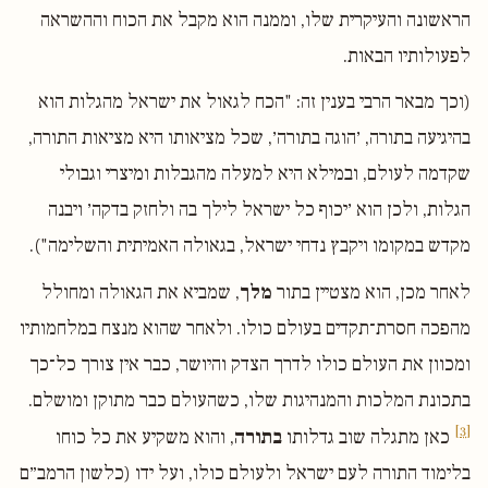
הראשונה והעיקרית שלו, וממנה הוא מקבל את הכוח וההשראה
לפעולותיו הבאות.
(וכך מבאר הרבי בענין זה: "הכח לגאול את ישראל מהגלות הוא
בהיגיעה בתורה, ׳הוגה בתורה׳, שכל מציאותו היא מציאות התורה,
שקדמה לעולם, ובמילא היא למעלה מהגבלות ומיצרי וגבולי
הגלות, ולכן הוא ׳יכוף כל ישראל לילך בה ולחזק בדקה׳ ויבנה
מקדש במקומו ויקבץ נדחי ישראל, בגאולה האמיתית והשלימה").
לאחר מכן, הוא מצטיין בתור
מלך
, שמביא את הגאולה ומחולל
מהפכה חסרת־תקדים בעולם כולו. ולאחר שהוא מנצח במלחמותיו
ומכוון את העולם כולו לדרך הצדק והיושר, כבר אין צורך כל־כך
בתכונת המלכות והמנהיגות שלו, כשהעולם כבר מתוקן ומושלם.
[3]
כאן מתגלה שוב גדלותו
בתורה
, והוא משקיע את כל כוחו
בלימוד התורה לעם ישראל ולעולם כולו, ועל ידו (כלשון הרמב״ם