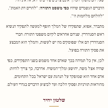
שעליהם מופקד המלך אינם צרכים פיזיים גרידא, אלא ניהול
הדברים הגשמיים שיהיו
כפי משפט התורה
׃ "להרים דת האמת",
"להלחם מלחמות ה׳".
מתברר, אפוא, שתפקידו של המלך חופף למעשה לתפקיד הנשיא
ראש הסנהדרין. שניהם אחראים לקיום משפטי התורה: חברי
הסנהדרין הם אלו שפוסקים מה יש לעשות, והמלך הוא המבצע
את פסקי התורה בפועל.
לכן, אין כל תמיהה בכך שאדם אחד משמש בשני התפקידים, כפי
שהיה אצל משה, יהושע ומלך־המשיח. אדרבה, כך צריך להיות:
אדם אחד הוא שמופקד על הנהגת עם ישראל בכל התחומים,
מהוראות תורניות ופסקי הלכה ועד לביצוע הדברים בגדרי העולם.
שלטון יחיד