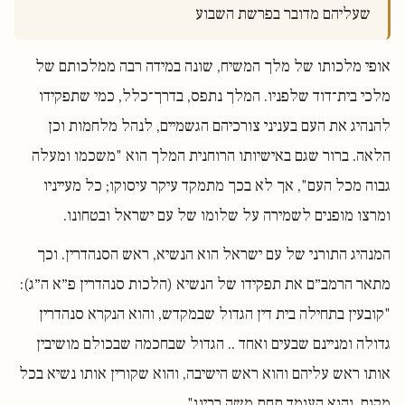
שעליהם מדובר בפרשת השבוע 

אופי מלכותו של מלך המשיח, שונה במידה רבה ממלכותם של
מלכי בית־דוד שלפניו. המלך נתפס, בדרך־כלל, כמי שתפקידו
להנהיג את העם בעניני צורכיהם הגשמיים, לנהל מלחמות וכן
הלאה. ברור שגם באישיותו הרוחנית המלך הוא "משכמו ומעלה
גבוה מכל העם", אך לא בכך מתמקד עיקר עיסוקו; כל מעייניו
ומרצו מופנים לשמירה על שלומו של עם ישראל ובטחונו.
המנהיג התורני של עם ישראל הוא הנשיא, ראש הסנהדרין. וכך
מתאר הרמב״ם את תפקידו של הנשיא (הלכות סנהדרין פ״א ה״ג):
"קובעין בתחילה בית דין הגדול שבמקדש, והוא הנקרא סנהדרין
גדולה ומניינם שבעים ואחד .. הגדול שבחכמה שבכולם מושיבין
אותו ראש עליהם והוא ראש הישיבה, והוא שקורין אותו נשיא בכל
מקום, והוא העומד תחת משה רבינו".