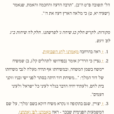
הל׳ תשובה פ״ט ה״ב), "תרבה הדעה והחכמה והאמת, שנאמר
(ישעיה יא, ט) כי מלאה הארץ דעה את ה׳".
מקורות: לקו״ש חלק כג שיחה ג׳ לפרשתנו. חלק לה שיחות ב־ג
לפ' ויגש.
↑
ראה בהרחבה
מאמרנו לחג השבועות
.
↑
נציין כי הרד״ק אומר (בפירושו לתהלים קלג, ב) שמשיח
יימשח בשמן המשחה, ובמשיחתו אף תהיה מעלה לגבי משיחתו
של דוד המלך: "...משיחת דוד היתה בסתר לפני ישי ובניו וזקני
בית לחם, ולעתיד יהיה הדבר בגלוי לעיני כל ישראל ולעיני
העמים".
↑
יצויין, שגם בתקופה זו נקרא משיח דוקא בשם ׳מלך׳, על שם
המשמעות הפנימית שבכך - ראה
מאמרנו לפ׳ ואתחנן
.