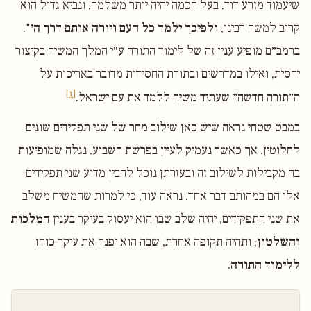
שיעמוד מזרע דוד, בעל חכמה יהיה יותר משלמה, ונביא גדול הוא
קרוב למשה רבינו,
ולפיכך ילמד כל העם ויורה אותם דרך ה׳
".
ברמב״ם מופיע ענין זה של לימוד התורה ע״י המלך המשיח בקיצור
יחסית, ואילו במדרשים ובתורת החסידות מדובר באריכות על
[1]
ה״תורה חדשה״ שעתיד משיח ללמד את עם ישראל.
במבט שטחי נראה שיש כאן שילוב מחר של שני תפקידים שונים
לחלוטין. אך כאשר נעמיק לעיין בפרשת השבוע, נגלה שמופיעות
בה מקבילות לשילוב זה ובעזרתן נוכל להבין מדוע שני תפקידים
אלו הם במהותם דבר אחד. נראה עוד, כי למרות שהמשיח משלב
את שני התפקידים, יהיה שלב שבו הוא יעסוק בעיקר בענין
המלכות
והשלטון
; ותהיה תקופה אחרת, שבה הוא יפנה את עיקר כוחו
ללימוד התורה
.