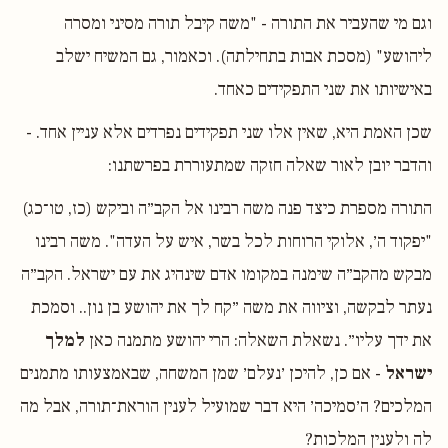
וגם מי שהעביר את התורה - "משה קיבל תורה מסיני ומסרה
ליהושע" (מסכת אבות בתחילתה). וכאמור, גם המשיח ישלב
באישיותו את שני התפקידים כאחד.
שכן האמת היא, שאין אלו שני תפקידים נפרדים אלא עניין אחד. -
והדבר יובן לאור שאלה חזקה שמתעוררת בפרשתנו:
התורה מספרת כיצד פנה משה רבינו אל הקב״ה וביקש (כז, טו־כג)
"יפקוד ה׳, אלוקי הרוחות לכל בשר, איש על העדה". משה רבינו
מבקש מהקב״ה שימנה במקומו אדם שינהיג את עם ישראל. הקב״ה
נעתר לבקשה, וציווה את משה ״קח לך את יהושע בן נון.. וסמכת
את ידך עליו״. נשאלת השאלה: הרי יהושע מתמנה כאן
למלך
ישראל
- אם כן, להיכן ׳נעלם׳ שמן המשחה, שבאמצעותו מתמנים
המלכים? ה׳סמיכה׳ היא דבר שמועיל לענין הוראת־תורה, אבל מה
לה ולענין המלכות?