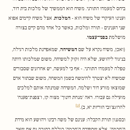
ביחס למעמדו התורני. משיח הוא הממשיך של מלכות בית דוד,
וענינו העיקרי של משיח הוא -
המלכות
. אצל משיח קיימים אפוא
שני הענינים - תורה ומלכות, כאשר כל אחד מהם קיים בצורה
מושלמת
בפני־עצמו
.
(ואכן, משיח נקרא על שם
המשיחה
, שמאפיינת מלכות רגילה,
בניגוד ליהושע, שלא היה זקוק למשיחה, משום שמלכותו היתה
טפלה למעמדו התורני. - אף כי למעשה, יש אחרונים שסבורים
שמשיח לא יצטרך להימשח בשמן המשחה, משום שבתור אדם
שמוצאו מזרע דוד ושלמה, המשיחה שמינתה אותם למלכים
מועילה גם עבורו. ראה ׳מנחת חינוך׳ מצוה קז, ו׳צפנת־פענח׳
[2]
להרוגצ׳ובי הוריות יא, ב).
ובסגנון תורת הקבלה: ענינם של משה רבינו ויהושע הוא מידת
ה׳חכמה׳, אלא שספירת ה׳חכמה׳ כוללת בתוכה גם את שאר