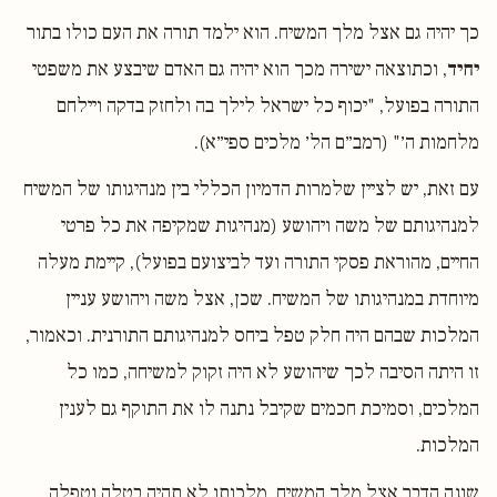
כך יהיה גם אצל מלך המשיח. הוא ילמד תורה את העם כולו בתור
יחיד
, וכתוצאה ישירה מכך הוא יהיה גם האדם שיבצע את משפטי
התורה בפועל, "יכוף כל ישראל לילך בה ולחזק בדקה ויילחם
מלחמות ה׳" (רמב״ם הל׳ מלכים ספי״א).
עם זאת, יש לציין שלמרות הדמיון הכללי בין מנהיגותו של המשיח
למנהיגותם של משה ויהושע (מנהיגות שמקיפה את כל פרטי
החיים, מהוראת פסקי התורה ועד לביצועם בפועל), קיימת מעלה
מיוחדת במנהיגותו של המשיח. שכן, אצל משה ויהושע עניין
המלכות שבהם היה חלק טפל ביחס למנהיגותם התורנית. וכאמור,
זו היתה הסיבה לכך שיהושע לא היה זקוק למשיחה, כמו כל
המלכים, וסמיכת חכמים שקיבל נתנה לו את התוקף גם לענין
המלכות.
שונה הדבר אצל מלך המשיח. מלכותו לא תהיה בטלה וטפלה