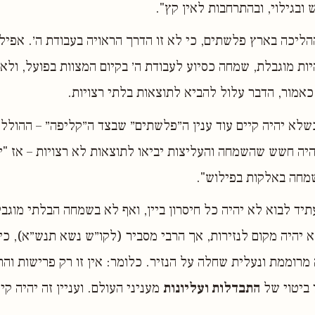
 ובגילוי, ובהתרחבות לאין קץ".
הליכה בארץ פלשתים, כי לא זו הדרך הראויה בעבודת ה׳. אפילו
ת מוגבלת, שמחה כסיוע לעבודת ה׳ בקיום המצוות בפועל, ולא
כאמור, הדבר עלול להביא לתוצאות בלתי רצויות.
שלא יהיה קיים עוד ענין ה״פלשתים״ שבצד ה״קליפה״ – ההוללו
היה חשש שהשמחה והעליצות יביאו לתוצאות לא רצויות – אז "י
חה באלקות בפילוש".
תיד לבוא לא יהיה כל חיסרון ביין, ואף לא בשמחה הבלתי מוג
א יהיה מקום לנזירות, אך הרבי מסביר (לקו״ש נשא תנש״א), כי 
 מרוממת ונעלית שחלה על הנזיר. כלומר: אין זו רק פרישות והת
 ביטוי של
התבדלות ועליונות
מעניני העולם. ועניין זה יהיה קי