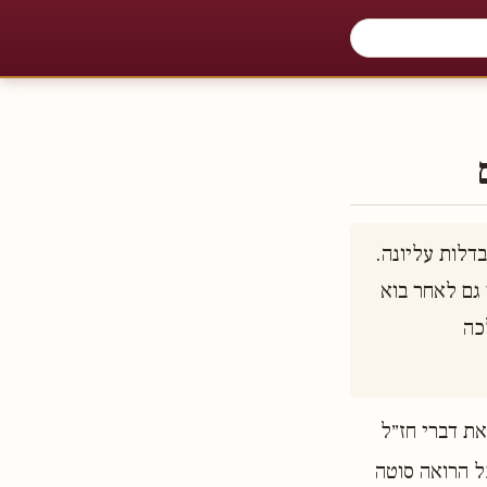
לעניין הנזירות יש משמעות של פרישה והתנזרות, וגם משמעות של קדושה והתבדלות עליונה. 
מושג הנזירות יהיה קיים גם בימות המשיח, אבל דוקא במשמעות השנייה * האם גם לאחר בוא 
הגאולה יישאר ההבדל שקיים כיום בין שבט לוי ובין כל יתר השבטים? * וגם הלכה 
את דברי חז״ל
ל הרואה סוטה