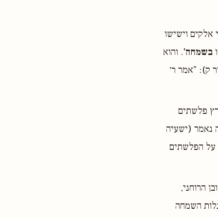
 אלקים וישישו
ו
בשמחה'
. והוא
 ק): "אמר ר׳
רץ פלשתים
ה נאמר (ישעיה
ד על הפלשתים
ן הרוחני,
גלות השמחה