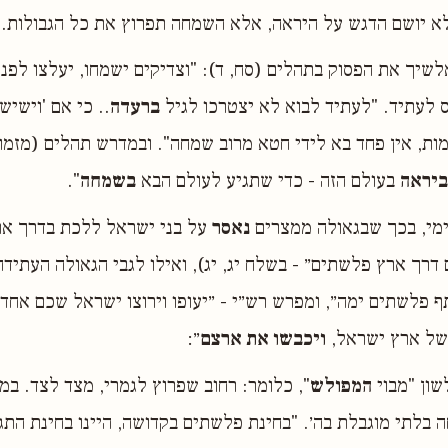
לא יושם הדגש על היראה, אלא השמחה תפרוץ את כל הגבולות.
אלשיך את הפסוק בתהלים (סח, ד): "וצדיקים ישמחו, יעלצו לפני
 לעתיד. "לעתיד לבוא לא יצטרכו לגיל
ברעדה
.. כי אם 'וישיש
מות, אין פחד בא לידי חטא מרוב שמחה". ובמדרש תהלים (מזמור
ביראה
בעולם הזה - כדי שתגיע לעולם הבא
בשמחה
".
נימי, בכך שבגאולה ממצרים
נאסר
על בני ישראל ללכת בדרך א
 דרך ארץ פלשתים״ - בשלח יג, יג), ואילו לגבי הגאולה העתיד
כתף פלשתים ימה״, ומפרש רש״י - ״יעופו וירוצו ישראל שכם אח
של ארץ ישראל,
ויכבשו את ארצם
״׃
שון "מבוי
המפולש
", כלומר: רחוב שפרוץ לגמרי, מצד לצד. במוב
 בלתי מוגבלת בה׳. "בחינת פלשתים בקדושה, היינו בחינת הת