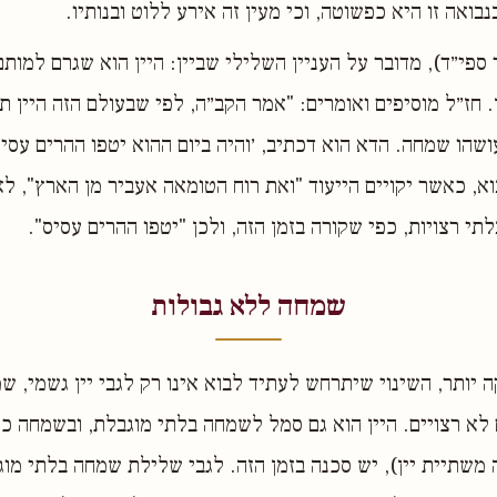
נבואה זו היא כפשוטה, וכי מעין זה אירע ללוט ובנותיו.
 ספי״ד), מדובר על העניין השלילי שביין: היין הוא שגרם למות
. חז״ל מוסיפים ואומרים: "אמר הקב״ה, לפי שבעולם הזה היין ת
שהו שמחה. הדא הוא דכתיב, ׳והיה ביום ההוא יטפו ההרים עסיס׳
א, כאשר יקויים הייעוד "ואת רוח הטומאה אעביר מן הארץ", לא 
י רצויות, כפי שקורה בזמן הזה, ולכן "יטפו ההרים עסיס".
שמחה ללא גבולות
יותר, השינוי שיתרחש לעתיד לבוא אינו רק לגבי יין גשמי, ש
א רצויים. היין הוא גם סמל לשמחה בלתי מוגבלת, ובשמחה כז
משתיית יין), יש סכנה בזמן הזה. לגבי שלילת שמחה בלתי מו