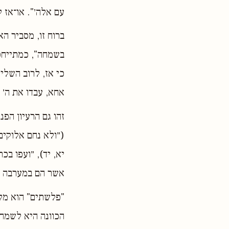
עם אלה׳". או־אז 
ברוח זו, מסביר ה
בשמחה", כמתייחס
כי אז, לרוב השלי
אחא, עבדו את ה׳
זהו גם הרעיון הפ
(״ולא נחם אלוקים
יא, יד), ״ועפו ב
אשר הם במערבה 
"פלשתים" הוא מל
הכוונה היא לשמחה