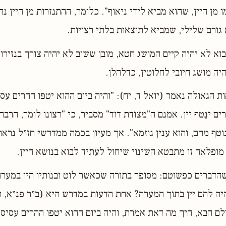
 מן היין, שהוא מביא לידי ניאוף". כלומר, ההתנזרות מן היין נ
 גורם שלילי, שמביא לתוצאות בלתי רצויות.
וא לא יהיה קיים המושג חטא, מובן ששוב לא יהיה צורך בנזירות
יה מושג חיובי לחלוטין, כדלהלן.
ת הגאולה נאמר (יואל ד, יח): "והיה ביום ההוא יטפו ההרים ע
 ינַטף יין. אמנם ה"מצודת דוד" מסביר, כי "רצונו לומר, הרבה 
נוטף מהם, והוא ענין גוזמא". אך מעיון בכמה ממדרשי חז״ל נרא
מופלאה זו מתבטא השינוי שיחול לעתיד לבוא בנושא היין.
הדברים כפשוטם: מסופר בתורה שכאשר לוט ובנותיו היו במערה
 היה להם יין בתוך המערה? אחת הדעות במדרש היא (ב״ר פנ״א, ח
לם הבא, היך מה דאת אמרת, והיה ביום ההוא יטפו ההרים עסיס"