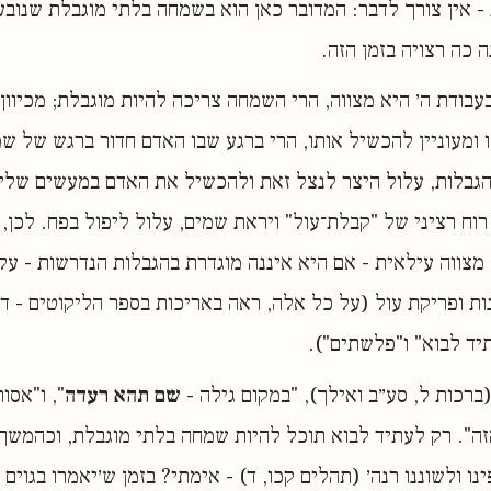
- אין צורך לדבר: המדובר כאן הוא בשמחה בלתי מוגבלת שנוב
 כה רצויה בזמן הזה.
ודת ה׳ היא מצווה, הרי השמחה צריכה להיות מוגבלת; מכיוון
 ומעוניין להכשיל אותו, הרי ברגע שבו האדם חדור ברגש של ש
גבלות, עלול היצר לנצל זאת ולהכשיל את האדם במעשים שליל
רוח רציני של "קבלת־עול" ויראת שמים, עלול ליפול בפח. לכן,
ווה עילאית - אם היא איננה מוגדרת בהגבלות הנדרשות - על
נות ופריקת עול (על כל אלה, ראה באריכות בספר הליקוטים - ד
יד לבוא" ו"פלשתים").
ברכות ל, סע״ב ואילך), "במקום גילה -
שם תהא רעדה
", ו"אסו
זה". רק לעתיד לבוא תוכל להיות שמחה בלתי מוגבלת, וכהמשך
ו ולשוננו רנה׳ (תהלים קכו, ד) - אימתי? בזמן ש׳יאמרו בגוים 