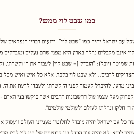
כמו שבט לוי ממש?
כל עם ישראל יהיה כמו "שבט לוי". ידועים דבריו הנפלאים של 
וי אינם מקבלים נחלה בארץ היא מפני שהם נעלים ומובדלים מע
ת שמיטה ויובל): "הובדל [= שבט לוי] לעבוד את ה׳ ולשרתו, ול
צדיקים לרבים.. ולא שבט לוי בלבד, אלא כל איש ואיש מכל ב
בינו מדעו, להיבדל לעמוד לפני ה׳ לשרתו ולעבדו לדעת את ה׳, 
פרוק מעל עצמו עול החשבונות הרבים אשר ביקשו בני האדם - 
 ה׳ חלקו ונחלתו לעולם ולעולמי עולמים".
ר כל עם ישראל יהיה מובדל לחלוטין מענייני העולם ויעסוק אך 
תיד לבוא, לא יהיה עוד הבדל בין קדושתם של בני לוי לבין קד