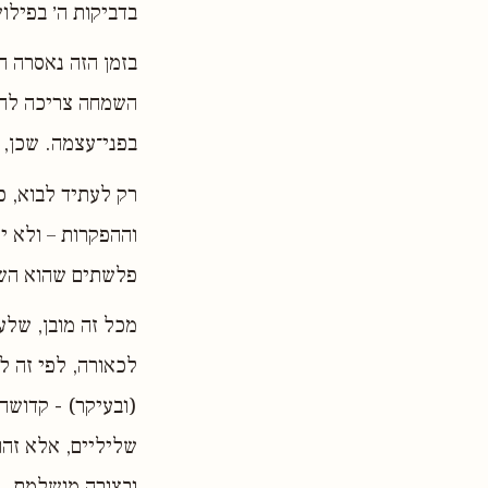
בדביקות ה׳ בפילוש
בזמן הזה נאסרה ה
השמחה צריכה להיו
בפני־עצמה. שכן, 
רק לעתיד לבוא, כ
וההפקרות – ולא י
פלשתים שהוא השמ
מכל זה מובן, שלע
לכאורה, לפי זה ל
(ובעיקר) - קדושה
שליליים, אלא זהו
ובצורה מושלמת.