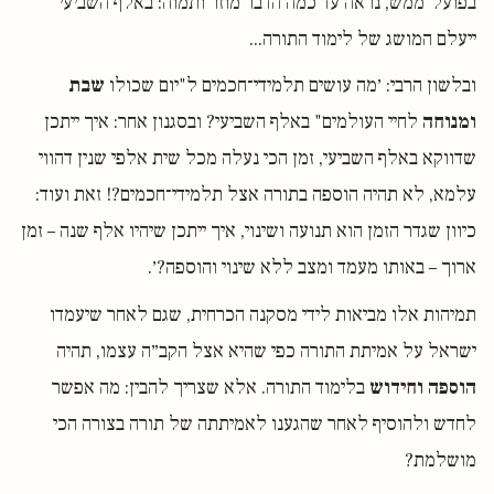
בפועל־ממש, נראה עד כמה הדבר מוזר ותמוה: באלף השביעי
ייעלם המושג של לימוד התורה...
ובלשון הרבי: ׳מה עושים תלמידי־חכמים ל"יום שכולו
שבת
ומנוחה
לחיי העולמים" באלף השביעי? ובסגנון אחר: איך ייתכן
שדווקא באלף השביעי, זמן הכי נעלה מכל שית אלפי שנין דהווי
עלמא, לא תהיה הוספה בתורה אצל תלמידי־חכמים?! זאת ועוד:
כיוון שגדר הזמן הוא תנועה ושינוי, איך ייתכן שיהיו אלף שנה – זמן
ארוך – באותו מעמד ומצב ללא שינוי והוספה?׳.
תמיהות אלו מביאות לידי מסקנה הכרחית, שגם לאחר שיעמדו
ישראל על אמיתת התורה כפי שהיא אצל הקב״ה עצמו, תהיה
הוספה וחידוש
בלימוד התורה. אלא שצריך להבין: מה אפשר
לחדש ולהוסיף לאחר שהגענו לאמיתתה של תורה בצורה הכי
מושלמת?