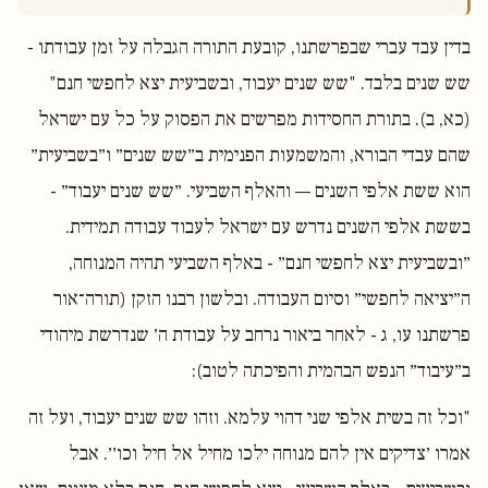
בדין עבד עברי שבפרשתנו, קובעת התורה הגבלה על זמן עבודתו -
שש שנים בלבד. "שש שנים יעבוד, ובשביעית יצא לחפשי חנם"
(כא, ב). בתורת החסידות מפרשים את הפסוק על כל עם ישראל
שהם עבדי הבורא, והמשמעות הפנימית ב״שש שנים״ ו״בשביעית״
הוא ששת אלפי השנים — והאלף השביעי. ״שש שנים יעבוד״ -
בששת אלפי השנים נדרש עם ישראל לעבוד עבודה תמידית.
״ובשביעית יצא לחפשי חנם״ - באלף השביעי תהיה המנוחה,
ה״יציאה לחפשי״ וסיום העבודה. ובלשון רבנו הזקן (תורה־אור
פרשתנו עו, ג - לאחר ביאור נרחב על עבודת ה׳ שנדרשת מיהודי
ב״עיבוד״ הנפש הבהמית והפיכתה לטוב):
"וכל זה בשית אלפי שני דהוי עלמא. וזהו שש שנים יעבוד, ועל זה
אמרו ׳צדיקים אין להם מנוחה ילכו מחיל אל חיל וכו׳׳. אבל