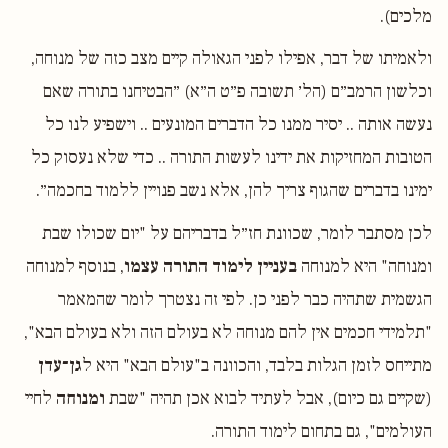
מלכים).
ולאמיתו של דבר, אפילו לפני הגאולה קיים מצב כזה של מנוחה,
וכלשון הרמב״ם (הל׳ תשובה פ״ט ה״א) ״הבטיחנו בתורה שאם
נעשה אותה .. יסיר ממנו כל הדברים המונעים .. וישפיע לנו כל
הטובות המחזיקות את ידינו לעשות התורה .. כדי שלא נעסוק כל
ימינו בדברים שהגוף צריך להן, אלא נשב פנויין ללמוד בחכמה״.
לכן מסתבר לומר, שכוונת חז״ל בדבריהם על "יום שכולו שבת
ומנוחה" היא למנוחה
בעניין לימוד התורה עצמו
, בנוסף למנוחה
הגשמית שתהיה כבר לפני כן. לפי זה נצטרך לומר שהמאמר
"תלמידי חכמים אין להם מנוחה לא בעולם הזה ולא בעולם הבא",
מתייחס לזמן הגלות בלבד, והכוונה ב"עולם הבא" היא ל
גן־עדן
(שקיים גם כיום), אבל לעתיד לבוא אכן תהיה "שבת
ומנוחה
לחיי
העולמים", גם בתחום לימוד התורה.