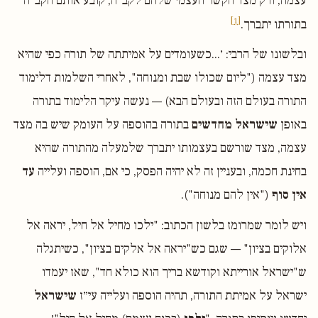
עצמה, ורק מצד הקשר העצמי שלהם לקב״ה, קובע אותם הקב״ה
[1]
בתורתו יתברך.
ובלשונו של הרבי: ׳...כשעומדים על אמיתתה של תורה כפי שהיא
מצד עצמה ("ליום שכולו שבת ומנוחה", לאחרי השלמות דלימוד
התורה בעולם הזה ובעולם הבא) — נעשה עיקר הלימוד בתורה
באופן
שישראל מחדשים
בתורה בהוספה על העומק שיש בה מצד
עצמה, מצד שורשם בעצמותו יתברך שלמעלה מהתורה שהיא
בחינת חכמה, ובעניין זה לא יהיה הפסק, כי אם, הוספה ועלייה
עד
אין סוף
("אין להם מנוחה").
ויש לומר שמרומז בלשון הכתוב: "ילכו מחיל אל חיל, יראה אל
אלוקים בציון" — שגם כש"יראה אל אלקים בציון", כשיתגלה
ש"ישראל אורייתא וקודשא בריך הוא כולא חד", שאז יעמדו
ישראל על אמיתת התורה, תהיה הוספה ועלייה עי״ז
שישראל