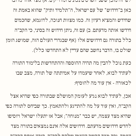
לפי זה מובן ששני הפרטים נכונים ומדוייקים: א) מצד אחד מדובר
כאן ב"חידוש" של עם ישראל, ה"תלמיד ותיק" שהוא באמת זה
שחידש והמציא רעיון זה. כמו מצוות חנוכה, לדוגמא, שחכמים
חידשו אותה מדעתם. ב) עם זה, ניתן חידוש זה בסיני, כי הקב״ה
כלל בתורה גם חידושים אלו (אף שבגדרי העולם הזה, שמושג הזמן
שולט בו, הדבר נחשב שהם עדיין לא התחדשו כלל).
כעת נוכל להבין מה תהיה ההוספה וההתחדשות בלימוד התורה
לעתיד לבוא, לאחר שיעמדו על אמיתתה של תורה, מצב שבו
לכאורה - אין עוד מה להוסיף:
אכן, לעתיד לבוא נגיע לעומק המושלם שבתורה כפי שהיא אצל
הקב״ה, ואין עוד על מה להתייגע ולהתאמץ. כך שביחס לתורה כפי
שהיא מצד עצמה, יש כבר "מנוחה"; אבל אז יתעלו ישראל ויוסיפו
לחדש חידושים מדעתם. חידושים אלה אינם נמצאים בתורה מצד