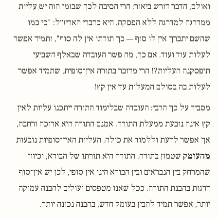
ואולם, הדבר דורש ביאור: הרי הסיבה לכך שבזמן הזה יש עליות
ממדרגה למדרגה ללא הפסקה, היא כדברי האריז״ל: "כי כמו
שהשם יתברך אין לו סוף — כך תורתו אין לה סוף", ותמיד אפשר
לעלות עוד ועוד. אם כך, מה פשר העובדה שבאלף השביעי
תיפסקנה העליות?! הרי מדובר בתורה אין־סופית, שתמיד אפשר
לעלות בה בסולם המעלות עד אין קץ!
מסביר על כך הרבי: העובדה שבלימוד התורה ייתכנו עליות לאין
קץ אינה נובעת ממעלת התורה. אמנם התורה היא ארוכה ורחבה,
אך אפשר לדעת וללמוד את כולה. העליות האין־סופיות נובעות
מהעומק
שטמון בתורה. התורה היא תורתו של הבורא, וכיוון
שהמרחק בין הנבראים ובין הבורא הינו אין סופי, לכן יש אין־סוף
דרגות בהבנת התורה. ככל שאנו מטפסים ועולים להבנה עמוקה
יותר, אפשר תמיד להבין בעומק חדש, בהבנה נכונה יותר.