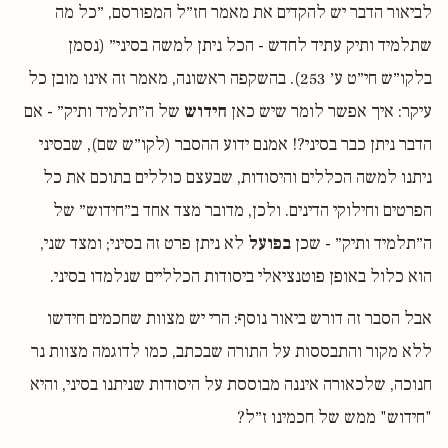
לביאור הדבר יש להקדים את מאמר חז״ל המפורסם, ״כל מה
שתלמיד ותיק עתיד לחדש - הכל ניתן למשה בסיני״ (נסמן
בלקו״ש חי״ט ע׳ 253). בהשקפה ראשונה, מאמר זה אינו מובן כל
עיקר: איך אפשר לומר שיש כאן
חידוש
של ה״תלמיד ותיק״ - אם
הדבר ניתן כבר בסיני?! אמנם ידוע ההסבר (לקו״ש שם), שבסיני
ניתנו למשה הכללים והיסודות, שבעצם כוללים בתוכם את כל
הפרטים וחילוקי הדינים. ולכן, מדובר מצד אחד ב״חידוש״ של
ה״תלמיד ותיק״ - שכן
בפועל
לא ניתן פרט זה בסיני; ומצד שני,
הוא כלול באופן פוטנציאלי ביסודות הכלליים שנלמדו בסיני.
אבל הסבר זה דורש ביאור נוסף: הרי יש מצוות שחכמים חידשו
ללא מקור והתבססות על התורה שבכתב, כמו לדוגמה מצוות נר
חנוכה, שלכאורה איננה מבוססת על היסודות שניתנו בסיני, והיא
"חידוש" ממש של חכמינו ז״ל?