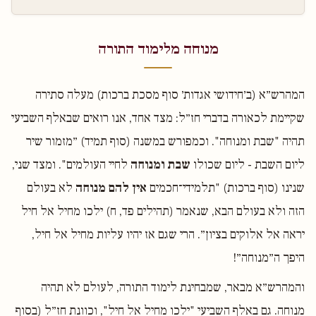
מנוחה מלימוד התורה
המהרש״א (ב׳חידושי אגדות׳ סוף מסכת ברכות) מעלה סתירה
שקיימת לכאורה בדברי חז״ל: מצד אחד, אנו רואים שבאלף השביעי
תהיה "שבת ומנוחה". וכמפורש במשנה (סוף תמיד) ״מזמור שיר
ליום השבת - ליום שכולו
שבת ומנוחה
לחיי העולמים". ומצד שני,
שנינו (סוף ברכות) "תלמידי־חכמים
אין להם מנוחה
לא בעולם
הזה ולא בעולם הבא, שנאמר (תהילים פד, ח) ילכו מחיל אל חיל
יראה אל אלוקים בציון״. הרי שגם אז יהיו עליות מחיל אל חיל,
היפך ה״מנוחה״!
והמהרש״א מבאר, שמבחינת לימוד התורה, לעולם לא תהיה
מנוחה. גם באלף השביעי "ילכו מחיל אל חיל", וכוונת חז״ל (בסוף