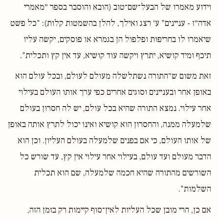
וידוע מאמרו של הבעל־שם־טוב (הובא והוסבר בספר ״מאמרי
אדה״ז - עניינים" ע׳ רצג ואילך, להלן בהשמטות קלות): "כל פשט
שיאמרו לו בחריפות ופלפול הן בגמרא או פוסקים, יקשה עליו
תיכף ומיד קושיא, יתרץ ויקשה עוד קושיא, עד אין קץ ותכלית".
זאת משום ש״התורה נשתלשלה מעולם לעולם, ובכל עולם הוא
באופן אחר ובעניינים וסוגים אחרים כפי ערך אותו העולם בעילוי
אחר עילוי. נמצא התורה שהיא בכל עולם, יש לה חסרון בעולם
שלמעלה ממנה, והחסרון הוא קושיא ואינו יכול לתרץ אותה באופן
של אותו העולם, כי אם בפנים שלמעלה בעולם העליון. וכן הוא
הדבר מעולם ועד עולם, בעילוי אחר עילוי אין קץ, עד שורש כל
השורשים מהתורה שהיא חכמה שלמעלה, שם הוא תכלית
השלמות".
אם כן, הרי מובן שכל העליות לאין־סוף קיימות רק בזמן הזה,