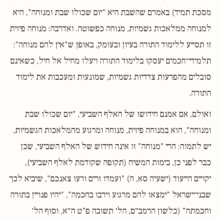
מסכת תמיד) באמרם שהשבת היא "יום שכולו שבת ומנוחה", היא
למנוחה ממלאכות גשמיות, מנוחה כפשוטה. ואדרבה: מנוחה פיזית
זו תסייע ללימוד התורה בעיון ובעומק, באופן ש"אין להם מנוחה":
תלמידי־חכמים יעסקו בלימוד התורה ויעלו מחיל אל חיל, כשאינם
סובלים מהפרעות צדדיות גשמיות, שמונעות ומעכבות את לימוד
התורה.
ואולם, אם אמנם חידושו של האלף השביעי, "יום שכולו שבת
ומנוחה", הוא במנוחה פיזית, מנוחה ומרגוע מהמלאכות הגשמיות,
יש לתמוה: הרי "מנוחה" זו אינה חידוש של האלף השביעי, שכן
כבר לפני כן, בימות המשיח (תקופה שקודמת לאלף השביעי),
יקויים הייעוד (ישעיה סא, ה) "ועמדו זרים ורעו צאנכם", שיביא לכך
שבני־ישראל "ימצאו להם מרגוע וירבו בחכמה", "יהיו פנויין בתורה
וחכמתה" (כלשון הרמב״ם, הל׳ תשובה פ"ט ה״א, וסוף הל׳