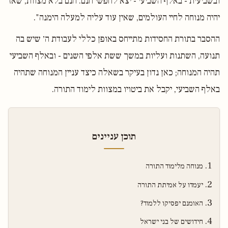
ובשביעית - באלף השביעי - יצא לחפשי חנם. חנם בלא מצוות, שאז
יהיה מנוחה לחיי העולמים, שאין עוד עליה למעלה הימנה".
ההסבר בתורת החסידות מתייחס באופן כללי לעבודת ה׳ שיש בה
תנועה, השתנות ועליות במשך ששת אלפי השנים - ובאלף השביעי
תהיה המנוחה; כאן נדון בעיקר בשאלה כיצד עניין המנוחה שתהיה
באלף השביעי, יקבל את ביטויו במצוות לימוד התורה.
תוכן עניינים
מנוחה מלימוד התורה
יעמדו על אמיתת התורה
האומנם יפסיקו ללמוד?
חידושים של בני ישראל