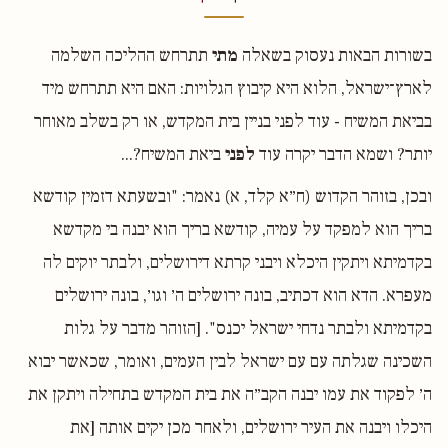
בשורות הבאות נעסוק בשאלה
מתי
תתרחש ההליכה השלמה
לארץ־ישראל, הלוא היא קיבוץ הגלויות: האם היא תתרחש מיד
בביאת המשיח - עוד לפני בניין בית המקדש, או רק בשלב מאוחר
יותר? ושמא הדבר יקרה עוד
לפני
ביאת המשיח?...
ובכן, בזוהר הקדוש (ח״א קלד, א) נאמר: "ובשעתא דזמין קודשא
בריך הוא למפקד על עמיה, קודשא בריך הוא יבנה בי מקדשא
בקדמיתא ויתקין היכלא ויבני קרתא דירושלים, ולבתר יוקים לה
מעפרא. הדא הוא דכתיב, בונה ירושלים ה׳ וגו׳, בונה ירושלים
בקדמיתא ולבתר נדחי ישראל יכנס". [הזוהר מדבר על גלות
השכינה שגלתה עם עם ישראל לבין העמים, ואומר, שכאשר יבוא
ה׳ לפקוד את עמו יבנה הקב״ה את בית המקדש בתחילה ויתקן את
היכלו ויבנה את העיר ירושלים, ולאחר מכן יקים אותה [את