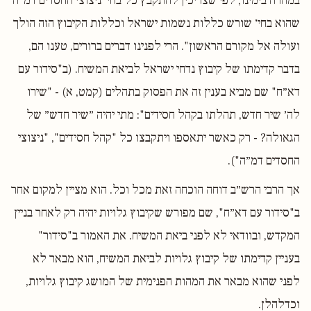
במהרה בימינו, לפי שצריכין להתקבץ כל בחי׳ ניצוצי החסדים דמ״ה
שהוא בחי׳ שורש כללות נשמות ישראל וכללות הקיבוץ הזה הולך
ועולה אל מקורם הראשון". הרי לפנינו דברים ברורים, טענו הם,
בדבר קדימתו של קיבוץ נדחי ישראל לביאת המשיח. (ב"סידור עם
דא״ח" שם מביא בענין זה את הפסוק בתהלים (קמט, א) - "שירו
לה׳ שיר חדש, תהלתו בקהל חסידים": מתי יהיה ״שיר חדש״ של
הגאולה? - רק כאשר יתאספו ויתקבצו כל "קהל חסידים", "ניצוצי
החסדים דמ״ה").
אך הרבי הרש״ב דוחה הוכחה זאת מכל וכל. הוא מציין למקום אחר
ב"סידור עם דא״ח", שם מפורש שקיבוץ גלויות יהיה רק לאחר בניין
המקדש, ובוודאי לא לפני ביאת המשיח. את האמור ב"סידור"
בעניין קדימתו של קיבוץ גלויות לביאת המשיח, הוא מבאר לא
לפני שהוא מבאר את המהות הפנימית של המושג קיבוץ גלויות,
וכדלהלן.