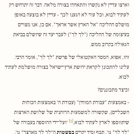
וארצו עדיין לא נקשרו והתאחדו בצורה מלאה. דבר זה יתרחש רק
לעתיד לבוא, וכל עוד לא הגענו לכך - עדיין לא בוצעה באופן
מושלם ההליכה "אל הארץ אשר אראך". אם כן, אנו מצויים
בעיצומה של ההליכה ("לך לך") לעבר יעד זה שיושלם בביאת
הגאולה בקרוב ממש.
זהו, אפוא, המסר האקטואלי של פרשת "לך לך", אומר הרבי.
עלינו להתכונן לקראת ירושת ארץ־ישראל בצורה מושלמת לעתיד
לבוא.
וכיצד מתכוננים?
- באמצעות "עבודת המוחין" (עבודת ה׳ באמצעות הכוחות
השכליים), שקשורה למשמעות הרוחנית של שלושת הארצות
[1]
שיתווספו לארץ לעתיד לבוא,
׳ועל־ידי ההוספה בעבודה של
"לך לך" גו׳, תכף ומיד יקויים
בפשטות
ה״לך לך מארצך״ גו׳,