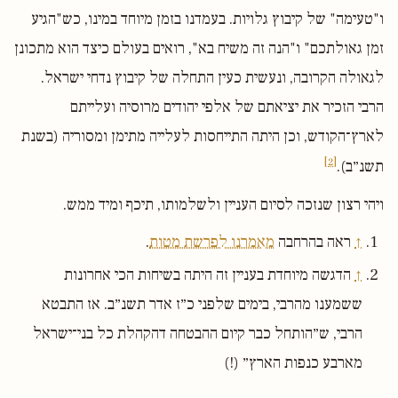
ו"טעימה" של קיבוץ גלויות. בעמדנו בזמן מיוחד במינו, כש"הגיע
זמן גאולתכם" ו"הנה זה משיח בא", רואים בעולם כיצד הוא מתכונן
לגאולה הקרובה, ונעשית כעין התחלה של קיבוץ נדחי ישראל.
הרבי הזכיר את יציאתם של אלפי יהודים מרוסיה ועלייתם
לארץ־הקודש, וכן היתה התייחסות לעלייה מתימן ומסוריה (בשנת
[2]
תשנ״ב).
ויהי רצון שנזכה לסיום העניין ולשלמותו, תיכף ומיד ממש.
↑
ראה בהרחבה
מאמרנו לפרשת מטות
.
↑
הדגשה מיוחדת בעניין זה היתה בשיחות הכי אחרונות
ששמענו מהרבי, בימים שלפני כ״ז אדר תשנ״ב. אז התבטא
הרבי, ש״הותחל כבר קיום ההבטחה דהקהלת כל בני־ישראל
מארבע כנפות הארץ״ (!)