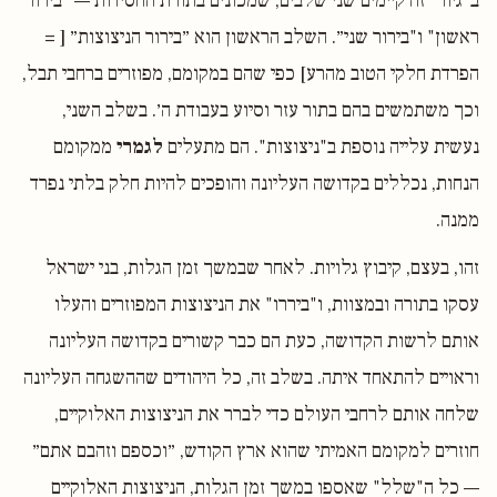
ב״גיור״ זה קיימים שני שלבים, שמכונים בתורת החסידות — "בירור
ראשון" ו"בירור שני״. השלב הראשון הוא ״בירור הניצוצות״ [ =
הפרדת חלקי הטוב מהרע] כפי שהם במקומם, מפוזרים ברחבי תבל,
וכך משתמשים בהם בתור עזר וסיוע בעבודת ה׳. בשלב השני,
נעשית עלייה נוספת ב"ניצוצות". הם מתעלים
לגמרי
ממקומם
הנחות, נכללים בקדושה העליונה והופכים להיות חלק בלתי נפרד
ממנה.
זהו, בעצם, קיבוץ גלויות. לאחר שבמשך זמן הגלות, בני ישראל
עסקו בתורה ובמצוות, ו"ביררו" את הניצוצות המפוזרים והעלו
אותם לרשות הקדושה, כעת הם כבר קשורים בקדושה העליונה
וראויים להתאחד איתה. בשלב זה, כל היהודים שההשגחה העליונה
שלחה אותם לרחבי העולם כדי לברר את הניצוצות האלוקיים,
חוזרים למקומם האמיתי שהוא ארץ הקודש, ״וכספם וזהבם אתם״
— כל ה"שלל" שאספו במשך זמן הגלות, הניצוצות האלוקיים