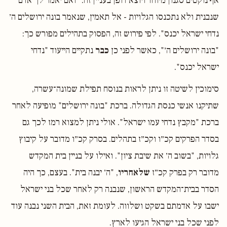
אף נוקטים סגנון מיוחד ויוצא דופן בעניין זה: ״ואם יאמר לך אדם
שנבנית ולא נתכנסו הגלויות - אל תאמין, שנאמר בונה ירושלים ה׳
נדחי ישראל יכנס". לפי פירוש זה, הפסוק בתהילים מפורש כך:
"בונה ירושלים ה׳", כאשר לפני כן
כבר
נתקיים הייעוד "נדחי
ישראל יכנס".
סימוכין לשיטה זו ניתן לראות בנוסח תפילת שמונה־עשרה,
שתיקנו אנשי כנסת הגדולה. ברכת "בונה ירושלים" מופיעה לאחר
ברכת "מקבץ נדחי עמו ישראל". אולי ניתן למצוא רמז לכך גם
בסדר הפרקים קכ״ו וקכ״ז בתהלים. בסרק קכ״ו מדובר על קיבוץ
גלויות, "בשוב ה׳ את שיבת ציון". ואילו על בניין בית המקדש
מדובר רק בפרק קכ״ז
שלאחריו
, "ה׳ יבנה בית". בעצם, כך היה
הסדר בבית־המקדש הראשון, שנבנה רק לאחר שכל בני ישראל
ישבו על אדמתם בשקט ושלווה. לעומת זאת, הבית השני נבנה עוד
לפני שכל בני ישראל הגיעו לארץ.