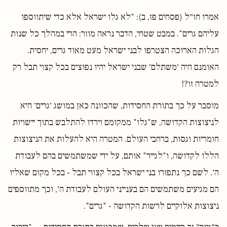
אמרו חז״ל (פסחים פז, ב): "לא גלו ישראל אלא כדי שיתווספו
עליהם גרים". במבט שטחי, הדבר נראה מוזר: הרי במהלך כל שנות
הגלות הארוכה הצטרפו לבני ישראל מעט מאוד גרים, יחסית.
האומנם היה ׳משתלם׳ שבני ישראל יהיו נפוצים בכל קצוי תבל רק
למטרה זו?!
מוסבר על כך בתורת החסידות, שהכוונה כאן במושג ׳גרים׳ היא
לניצוצות הקדושה, ש"גלו" ממקומם וירדו להתלבש בתוך יישויות
חומריות וגסות, ברחבי העולם. המטרה היא להעלות את הניצוצות
הללו לקדושה, ו"לגייר" אותם, על ידי שמשתמשים בהם לעבודת
ה׳. לשם כך נתפזרו בני ישראל בכל קצווי תבל - בכל מקום שאליו
הם מגיעים משתמשים הם בענייני העולם לעבודת ה׳, וכך מתווספים
ניצוצות אלוקיים לרשות הקדושה - "גרים".