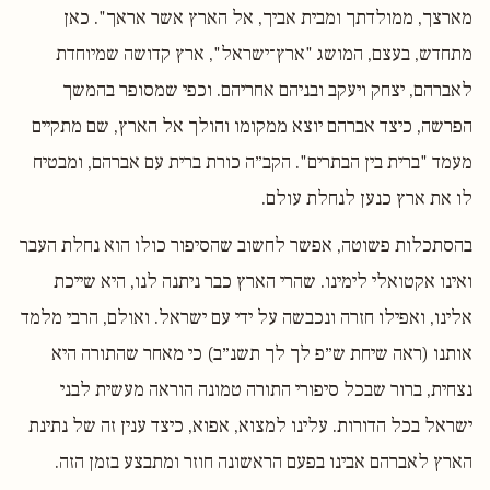
מארצך, ממולדתך ומבית אביך, אל הארץ אשר אראך". כאן
מתחדש, בעצם, המושג "ארץ־ישראל", ארץ קדושה שמיוחדת
לאברהם, יצחק ויעקב ובניהם אחריהם. וכפי שמסופר בהמשך
הפרשה, כיצד אברהם יוצא ממקומו והולך אל הארץ, שם מתקיים
מעמד "ברית בין הבתרים". הקב״ה כורת ברית עם אברהם, ומבטיח
לו את ארץ כנען לנחלת עולם.
בהסתכלות פשוטה, אפשר לחשוב שהסיפור כולו הוא נחלת העבר
ואינו אקטואלי לימינו. שהרי הארץ כבר ניתנה לנו, היא שייכת
אלינו, ואפילו חזרה ונכבשה על ידי עם ישראל. ואולם, הרבי מלמד
אותנו (ראה שיחת ש״פ לך לך תשנ״ב) כי מאחר שהתורה היא
נצחית, ברור שבכל סיפורי התורה טמונה הוראה מעשית לבני
ישראל בכל הדורות. עלינו למצוא, אפוא, כיצד ענין זה של נתינת
הארץ לאברהם אבינו בפעם הראשונה חוזר ומתבצע בזמן הזה.