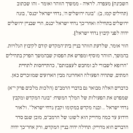
השכינה] מעפרה. לראיה - ממשיך הזוהר ואומר - זהו שכתוב
(תהילים קמז, ב): "בונה ירושלים ה׳, נדחי ישראל יכנס", בונה
ירושלים בתחילה ואחר־כך נדחי ישראל יכנס, הרי שבניין ירושלים
יהיה לפני קיבוץ נדחי ישראל].
הווי אומר, שלדעת הזוהר בניין בית־המקדש קודם לקיבוץ הגלויות.
בהמשך, הזוהר מוסיף ומפרש את הפסוק שבהמשך הפרק בתהילים
"הרופא לשבורי לב ומחבש לעצבותם", כהתייחסות לתחיית
המתים, שתהיה הפעולה האחרונה מבין הארועים שמוזכרים כאן.
כדברים האלה מבואר גם בדברי הרמב״ם (הלכות מלכים פרק י״א)
שמפרט את הפעולות של המלך המשיח: ״בונה המקדש ומקבץ
נדחי ישראל .. ובנה מקדש במקומו וקבץ נדחי ישראל". ולאור
הידוע עד כמה מדוייק הוא לשונו של הרמב״ם, מובן שגם סדר
הדברים הוא מדוייק: תחילה יהיה בניין המקדש, ורק אחר־כך יהיה