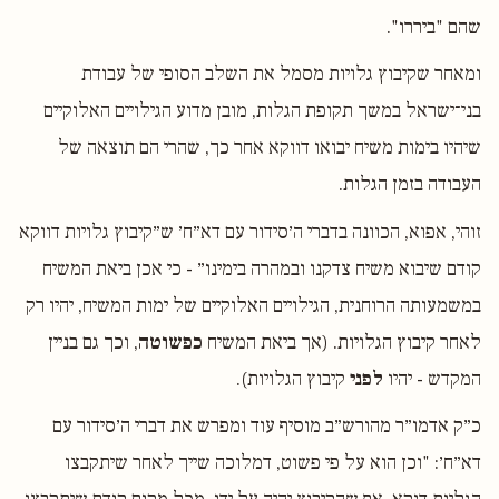
שהם "ביררו".
ומאחר שקיבוץ גלויות מסמל את השלב הסופי של עבודת
בני־ישראל במשך תקופת הגלות, מובן מדוע הגילויים האלוקיים
שיהיו בימות משיח יבואו דווקא אחר כך, שהרי הם תוצאה של
העבודה בזמן הגלות.
זוהי, אפוא, הכוונה בדברי ה׳סידור עם דא״ח׳ ש״קיבוץ גלויות דווקא
קודם שיבוא משיח צדקנו ובמהרה בימינו״ - כי אכן ביאת המשיח
במשמעותה הרוחנית, הגילויים האלוקיים של ימות המשיח, יהיו רק
לאחר קיבוץ הגלויות. (אך ביאת המשיח
כפשוטה
, וכך גם בניין
המקדש - יהיו
לפני
קיבוץ הגלויות).
כ״ק אדמו״ר מהורש״ב מוסיף עוד ומפרש את דברי ה׳סידור עם
דא״ח׳: "וכן הוא על פי פשוט, דמלוכה שייך לאחר שיתקבצו