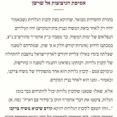
אסיפת הניצוצות אל שרשן
בתורת החסידות מבואר, שדווקא בעת קיבוץ הגלויות (שכאמור
יהיה רק לאחר ביאת המשיח ובניין בית־המקדש) יהיו הגילויים
הנפלאים של ימות המשיח. כך מסביר כ״ק אדמו״ר מהורש״ב נ״ע,
במכתבו הידוע (איגרות־קודש חלק א ע׳ שח), שמתייחס לטענה
שעלתה בימיו כאילו עליית יהודים לארץ־ישראל נחשבת להתחלה
של קיבוץ גלויות. רבותינו נשיאינו התנגדו לטענה זו בחריפות,
ונימוקם עמם - קיבוץ גלויות הוא אחד מתפקידיו של משיח צדקנו,
וכאמור - זמנו הוא לאחר בניין המקדש.
אלא, שאלו שטענו שקיבוץ גלויות יכול להתרחש כבר בזמן
הגלות, ציטטו את דברי אדמו״ר הזקן ב"סידור עם דא״ח" (סח, א)
"...וזהו הטעם לקיבוץ הגלויות דווקא
קודם שיבוא משיח צדקנו