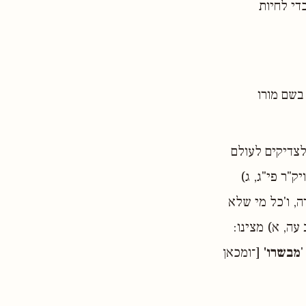
די לחיות
בשם מורו
לצדיקים לעולם
ק"ר פי"ג, ג)
ה, ו'כל מי שלא
עה, א) מצינו:
'
מבשרו'
[־ומכאן