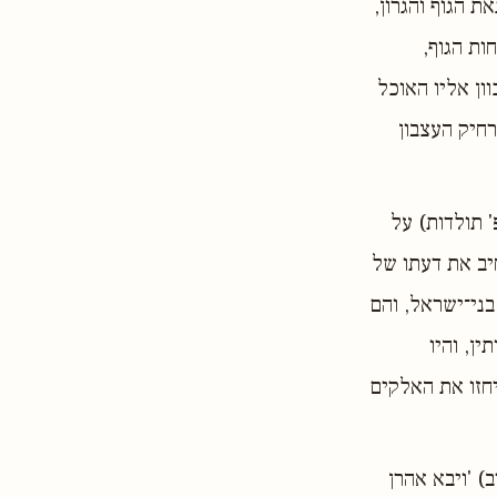
 הגוף והגרון,
ות הגוף,
וון אליו האוכל
חיק העצבון
' תולדות) על
יב את דעתו של
בני־ישראל, והם
ן, והיו
יחזו את האלקים
) 'ויבא אהרן