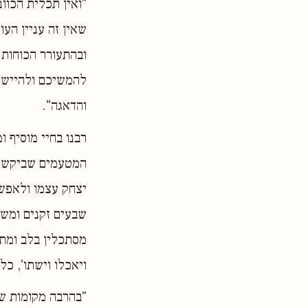
"ואין תכלית הכוו
שאין זה עניין הע
ובהתעורר הכוחות ה
להמשיכם ולהיישי
והדאגה".
רבנו בחיי מוסיף ו
המטעמים שביקש י
יצחק עצמו ולאפשר
שבעים זקנים ומשה 
מסתכלין בלב ומתב
ויאכלו וישתו', כל
"בהרבה מקומות של