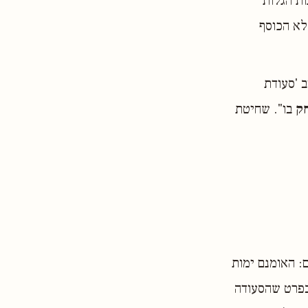
ת הגלות
לא הכוסף
ב 'סעודת
ק
בו". שחיטת
: האומנם ימות
בפרט שהסעודה