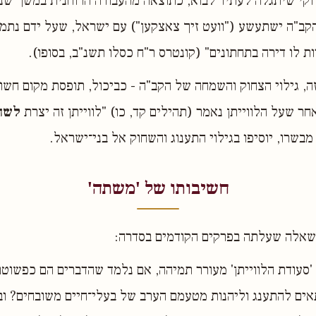
וקי שיתגלה לעתיד לבוא, כתוצאה מהעבודה הרוחנית במשך שנו
הקב"ה ישתעשע ("וועט זיך צאצקען") עם ישראל, שעל ידם נתמ
ת לו דירה בתחתונים" (קונטרס ר"ח כסלו תשנ"ב, בסופו).
זה, גילוי הצחוק והשמחה של הקב"ה - כביכול, תופסת מקום חשו
אחר שעל הלווייתן נאמר (תהילים קד, כו) "לווייתן זה יצרת
לשח
מבשרו, יוסיפו בגילוי התענוג והשחוק אל בני־ישראל.
חשיבותו של 'משתה'
לשאלה שעלתה בפרקים הקודמים בסדרה:
'סעודת הלווייתן' מעורר תמיהה, אם נלמד שהדברים הם כפשוטם
אים להתענג וליהנות מטעמם הערב של בעלי־חיים משובחים? ו