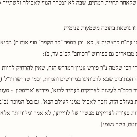
שלאחר תחיית המתים, שבה לא יצטרך הגוף לאכילה ולשתייה כ
 זו נושאת בתוכה משמעות פנימית.
שו עה"ת בראשית א, כא. וכן בספר "כד הקמח" סוף אות ח) מביא 
מבוארים גם בפירוש "הכותב" לב"ב עד, ב):
ורי רבי שלמה נ"ר פירש עניין המדרש הזה, שאין להרחיק להיות 
הכתובים שבא לרבותינו במדרשים והגדות, וכמו שדרשו רז"ל (וי
ד הקב"ה לעשות לצדיקים לעתיד לבוא', פירוש 'אריסטון' - סעוד
בעולם הזה, זוכה לאכול ממנו לעולם הבא'. גם בפ' המוכר (ב"ב 
 סעודה לצדיקים מבשרו של לווייתן', לא אמר 'מלווייתן' אלא 
טם, בשר גשמי].