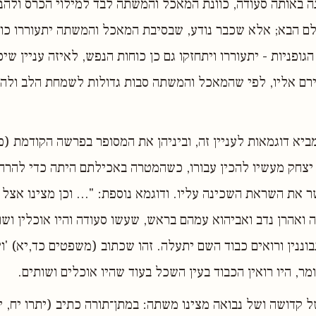
נה באותה סעודה, כוונת המאכל והמשתה לבד למילוי הכרס ולהנאת
ולם הבא; אלא שכבר נודע, שבסיבת המאכל והמשתה יתעוררו כוח
גופניות - יתעוררו ויתחזקו גם כן כוחות הנפש, לאיזה עניין שיכ
רם אליו, לפי שהמאכל והמשתה סבות גדולות לשמחת הלב ולהר
מביא דוגמאות לעניין זה, וביניהן את המסופר בפרשה הקודמת (פ
צחק מעשיו להכין עבורו, כשהמטרה באכילתם היתה כדי להרח
 את השראת השכינה עליו. ודוגמא נוספת׃ "... וכן מצינו אצל 
ואהרן נדב ואביהוא עמהם בראש, שעשו סעודה והיו אוכלין ושותי
וננין ורואים כבוד השם יתעלה. זהו שכתוב (משפטים כד,יא) 'ו
ומר, היו רואין הכבוד בעין השכל בעוד שהיו אוכלים ושותים.
 קדושה ושל נבואה מצינו משתה׃ במתן־תורה כתיב (יתרו יח, יב