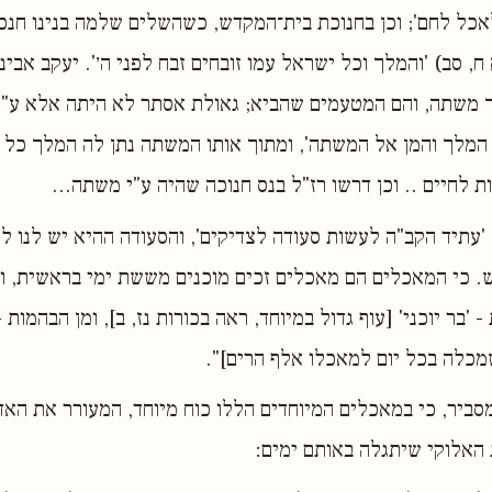
אכל לחם'; וכן בחנוכת בית־המקדש, כשהשלים שלמה בנינו חנכ
, סב) 'והמלך וכל ישראל עמו זובחים זבח לפני ה׳'. יעקב אבינ
 משתה, והם המטעמים שהביא; גאולת אסתר לא היתה אלא ע"
א המלך והמן אל המשתה', ומתוך אותו המשתה נתן לה המלך כל
 לחיים .. וכן דרשו רז"ל בנס חנוכה שהיה ע"י משתה...
, 'עתיד הקב"ה לעשות סעודה לצדיקים', והסעודה ההיא יש לנו ל
. כי המאכלים הם מאכלים זכים מוכנים מששת ימי בראשית, והם
- 'בר יוכני' [עוף גדול במיוחד, ראה בכורות נז, ב], ומן הבהמות 
מכלה בכל יום למאכלו אלף הרים]".
ומסביר, כי במאכלים המיוחדים הללו כוח מיוחד, המעורר את האד
האלוקי שיתגלה באותם ימים׃