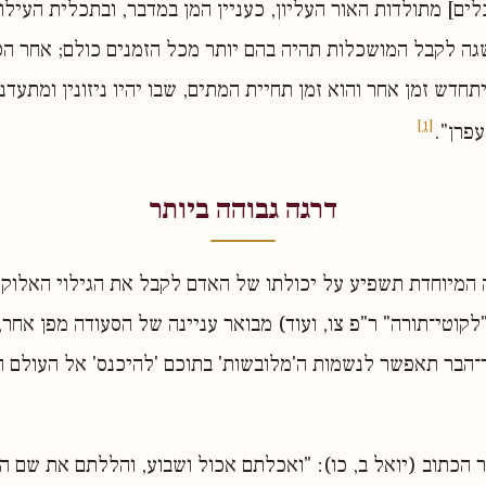
לים] מתולדות האור העליון, כעניין המן במדבר, ובתכלית העילוי
ה לקבל המושכלות תהיה בהם יותר מכל הזמנים כולם; אחר הס
יתחדש זמן אחר והוא זמן תחיית המתים, שבו יהיו ניזונין ומתעדני
[1]
עפרן".
דרגה גבוהה ביותר
 המיוחדת תשפיע על יכולתו של האדם לקבל את הגילוי האלוקי
לקוטי־תורה" ר"פ צו, ועוד) מבואר עניינה של הסעודה מפן אחר,
ר־הבר תאפשר לנשמות ה'מלובשות' בתוכם 'להיכנס' אל העולם ה
ר הכתוב (יואל ב, כו)׃ "ואכלתם אכול ושבוע, והללתם את שם ה