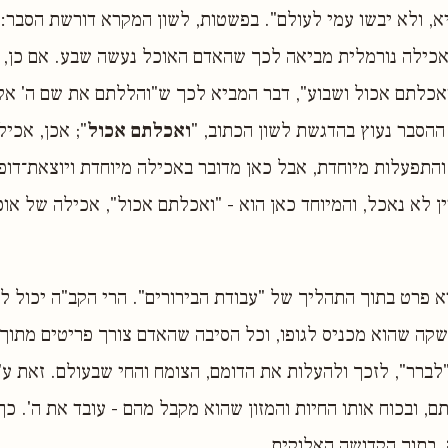
, ולא יבשו עמי לעולם". בפשטות, לשון המקרא דורשת הסבר׃
ואכילה נורמלית מביאה לכך שהאדם האוכל נעשה שבע. אם כן, 
אכלתם אכול ושבוע", דבר המביא לכך ש"והללתם את שם ה' א
ההסבר נעוץ בהדגשת לשון הכתוב, "
ואכלתם אכול
"; אכן, אכיל
תפעלות מיוחדת, אבל כאן מדובר באכילה מיוחדת ויוצאת־דופן
ן לא נאכל, והמיוחד כאן הוא - "ואכלתם אכול", אכילה של או
א פרט בתוך התהליך של "עבודת הבירורים". הרי הקב"ה יכול ל
שקה שהוא מכניס לגופו, וכל הסיבה שהאדם צורך פריטים מתוך 
לברר", לזכך ולהעלות את הדומם, הצומח והחי שבעולם. זאת ע"
, ובכוח אותו החיות והמזון שהוא מקבל מהם - עובד את ה'. כך
 בתוך הקדושה האלוקית.