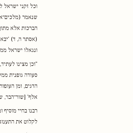
וכל זקני ישראל ל
שנאמר (מלכים־א ח
הברכות אלא מתוך
(אסתר ה, ד) 'יב
ונגאלו ישראל ממות
"וכן מצינו לעתיד
סעודה גופנית ממש
הדגים, ומן העופות 
אלף' [שור־הבר, ש
רבנו בחיי מוסיף 
לקלוט את התענוג 