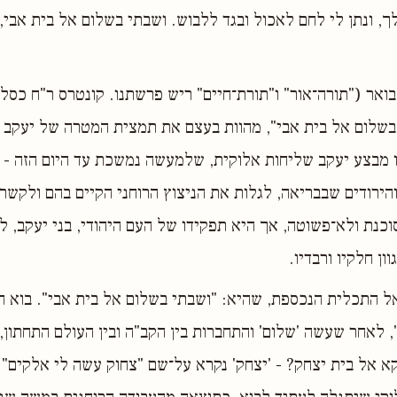
, ונתן לי לחם לאכול ובגד ללבוש. ושבתי בשלום אל בית אבי, ו
ואר ("תורה־אור" ו"תורת־חיים" ריש פרשתנו. קונטרס ר"ח כסל
בשלום אל בית אבי", מהוות בעצם את תמצית המטרה של יעקב 
ו מבצע יעקב שליחות אלוקית, שלמעשה נמשכת עד היום הזה - 
ירודים שבבריאה, לגלות את הניצוץ הרוחני הקיים בהם ולקשר
סוכנת ולא־פשוטה, אך היא תפקידו של העם היהודי, בני יעקב, ל
ון חלקיו ורבדיו.
אל התכלית הנכספת, שהיא: "ושבתי בשלום אל בית אבי". בוא ה
, לאחר שעשה 'שלום' והתחברות בין הקב"ה ובין העולם התחתון, 
קא אל בית יצחק? - 'יצחק' נקרא על־שם "צחוק עשה לי אלקים" (