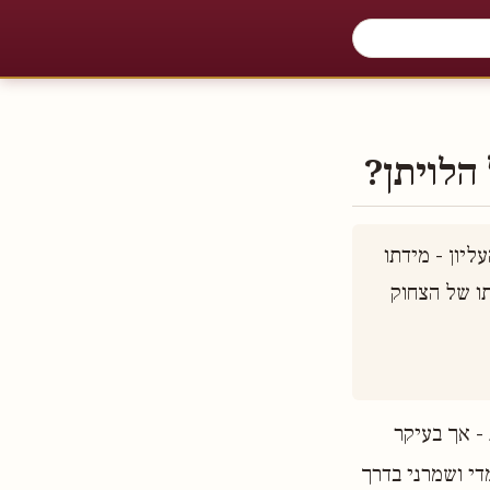
הלויתן?
נאמר בתהילים: "לווייתן זה יצרת לשחק בו", והדבר קשור עם השחוק והתענוג העליון - מידתו 
של יצחק אבינו - שיתגלו לעתיד לבוא ❖ כיצד יוסיפו האכילה והשתייה בהשגתו של הצחוק 
- אך בעיקר
די ושמרני בדרך