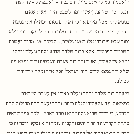
ולא נגלה כאילו אינם כלל, והם בכוח – לא בפועל – עד לעתיד
יתגלה כוח שלהם. (ואינו דומה לשבט יהודה אע״ג שאינו
בממשלתו, מכל־מקום אין כוח שלהם נסתר וכאילו אינו נמצא
לגמרי, רק שהם משועבדים תחת המלכיות, ומכל מקום כתיב ׳לא
יסור שבט מיהודה׳ אלו ראשי גלויות). ולפיכך אינו מדבר בעשרת
השבטים הפרטיים, אלא בכוח שלהם שהוא נסתר ונעלם ובלתי
נמצא עד לעתיד, ואז יתגלה כוח עשרת השבטים ויהיה נמצא מה
שלא היה נמצא קודם, ויהיו ישראל הכל אחד ומלך אחד יהיה
לכולם.
כי עתה כוח שלהם נסתר ונעלם כאילו אין עשרת השבטים
במציאות, עד שלעתיד יתגלה כוחם. ולכך יעשה להם מחילות תחת
הקרקע, כי הדבר שהוא נסתר הוא נסתר בארץ .. לכך אמר שבאים
מתחת הקרקע עד הר הזיתים והקב״ה עומד והוא נבקע, ודבר זה כי
הקב״ה מוציא הכוח אל הפועל. ודבר זה מוכן לו הארץ שהוא מוכן