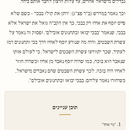
נבדלים מישראל אחרים, עד עלות הרצון לחבר אותם ביחד.
וכך נאמר במדרש (ב״ר פצ״ג): ׳ויתן את קולו בבכי׳ - כשם שלא
פייס יוסף את אחיו רק בבכי, כך אין הקב״ה גואל את ישראל אלא
בבכי, שנאמר ׳בבכי יבואו ובתחנונים אובילם׳. ופסוק זה נאמר על
עשרת השבטים, והיה מה שנודע יוסף לאחיו דרך בכי ותחנונים רמז
לעתיד, שכך יתוודעו עשרת השבטים לישראל. כי לעולם אותו
שנאבד הוא בוכה, כמו שהיה יוסף נאבד מן אחיו וכשהיה חוזר
לאחיו היה בוכה, לכך עשרת השבטים שהם נאבדים מישראל,
כשיחזרו נאמר עליהם: בבכי יבואו ובתחנונים אובילם".
תוכן עניינים
"גוי אחד"