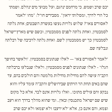
יכם שרב ושמש, כי מרחמם ינהגם, ועל מבועי מים ינהלם. ושמתי
כל הרי לדרך, ומסלותי יראון". מסבירים חז״ל: "מהו ׳לאמר
לאסורים צאו׳? שלוש גלויות נעשו בעשרת השבטים; אחת גלתה
לסמבטיון, ואחת גלתה לפנים מסמבטיון, וכשם שיש מארץ־ישראל
לסמבטיון כך יש מסמבטיון לשם. ואחת גלתה לרכיבה של רבלתה
ונבלעה שם.
׳לאמר לאסורים צאו׳ — לאלו שנתונים בסמבטיון. ׳ולאשר בחושך
הגלו׳ - לאלו שנתונים לפנים מסמבטיון. ולאלו שנבלעו ברבלתה
הקב״ה עושה להם מחילות מחילות מלמטה והם הולכים בהם, עד
שהם באים תחת הר הזיתים שבירושלים והקב״ה עומד עליו והוא
נבקע והם עולים מתוכו.. ואלו גלויות אינם לבד, אלא כל מקום
שיש שם ישראל מתכנסין ובאין.. ומי שהוא מהלך בדרך הוא רעב
וצמא, והם אינם כן, אלא ׳לא ירעבו ולא יצמאו ולא יכם שרב