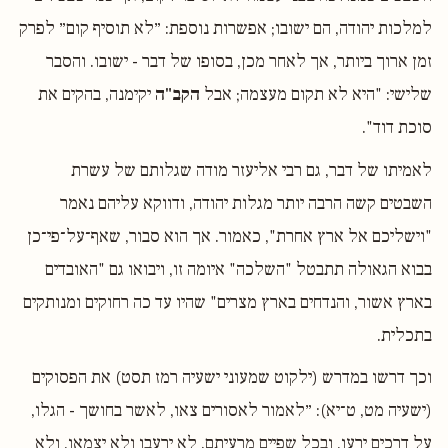
למלכות יהודה, הם ישובו; אפשרות נוספת: ״לא תוסיף קום״ לפרק
זמן ארוך ביותר, אך לאחר מכן, בסופו של דבר - ישובו. והסבר
שלישי: "היא לא תקום מעצמה; אבל
הקב"ה
יקימנה, בהקים את
סוכת דוד".
לאמיתו של דבר, גם רבי אליעזר מודה שגלותם של עשרת
השבטים קשה הרבה יותר מגלות יהודה, ודווקא עליהם נאמר
"וישליכם אל ארץ אחרת", כאמור. אך הוא סבור, שאף־על־פי־כן
בבוא הגאולה תתבטל "השלכה" איומה זו, ויבואו גם "האובדים
בארץ אשור, והנדחים בארץ מצרים" שהיו עד כה רחוקים ומנותקים
בתכלית.
וכך דרשו במדרש (ילקוט שמעוני ישעיה רמז תסט) את הפסוקים
(ישעיה מט, ט־יא): ״לאמור לאסורים צאו, לאשר בחושך - הגלו,
על דרכים ירעו, ובכל שפיים מרעיתם. לא ירעבו ולא יצמאו, ולא