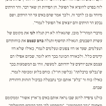
לזה בפרט להוציא אל הפועל, הן הפירות הן שאר דבר, והר הזיתים
מיוחד גם כן לדבר זה, ולכך אמר שהם באים עד הר הזיתים, ושם
נבקע הר הזיתים והם יוצאים אל הפועל לגמרי".
מדברי המהר״ל מובן, שהגאולה לא רק תגלה
לנו
את מקומם של
עשרת השבטים; הגאולה תחשוף ותגלה
בהם עצמם
את כוחותיהם
הנעלמים, שעד אז היו צפונים ונעלמים לגמרי, כאילו שלא היו
קיימים כלל. ולכאורה הכוונה בכך היא לומר, שכיום אפילו הם
עצמם אינם יודעים על יהדותם. למעשה, זוהי גם המשמעות בכך
ש"נבלעו ברבלתה" (כלשון חז״ל): כוחם בלוע ומכוסה לגמרי,
כאילו כוח זר "בלע" אותם וכך נתבטלה כביכול הזהות היהודית
שבהם.
כולנו ציפייה לרגע שבו נראה אותם באים מ"ארץ אשור" וממקומם
מאחורי "נהר הסמבטיון", "והשתחוו לה׳ בהר הקודש בירושלים",