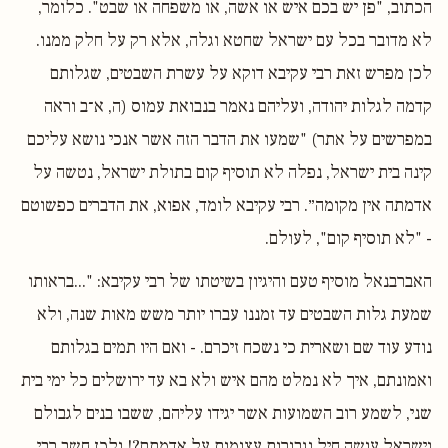
הכתוב, "פן יש בכם איש או אשה, או משפחה או שבט". כלומר,
לא מדובר בכל עם ישראל שחטא וגלה, אלא רק על חלק ממנו.
לכן מפרש זאת רבי עקיבא דוקא על עשרת השבטים, שגלותם
קדמה לגלות יהודה, ועליהם נאמר בנבואת עמוס (ה, א־ב וראה
במפרשים על אתר) "שמעו את הדבר הזה אשר אנכי נושא עליכם
קינה בית ישראל, נפלה לא תוסיף קום בתולת ישראל, נטשה על
אדמתה אין מקומה״. רבי עקיבא לומד, אפוא, את הדברים כפשוטם
- "לא תוסיף קום", לעולם.
האברבנאל מוסיף טעם והיגיון בשיטתו של רבי עקיבא: "...בראותו
שמעת גלות השבטים עד זמננו עברו יותר משש מאות שנה, ולא
נודע עוד שם ושארית כי נשכח זיכרם. - ואם היו תמים בגלותם
ואמונתם, איך לא נמלט מהם איש ולא בא עד ירושלים כל ימי בית
שני, לשמע רוב השמועות אשר יגידו עליהם, ששבו בנים לגבולם
וישראל עושה חיל וגבורות עצומות על אדמתם?! ולכן חשב רבי