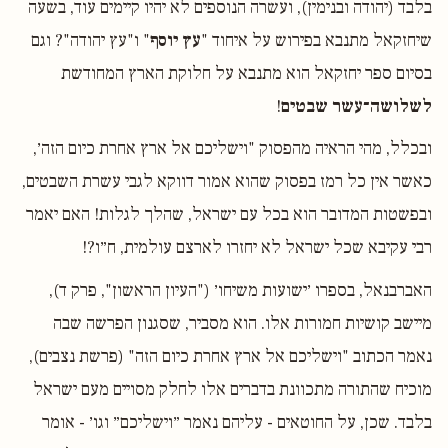
בלבד (יהודה ובנימין), ועשרה הנוספים לא יהיו קיימים עוד, בשעה
שיחזקאל מתנבא בפירוש על איחוד "
עץ יוסף
" ו"עץ יהודה"? וגם
בסיום ספר יחזקאל הוא מתנבא על חלוקת הארץ המחודשת
לשלושה־עשר שבטים
!
ובכלל, מהי הראיה מהפסוק "וישליכם אל ארץ אחרת כיום הזה׳,
כאשר אין כל רמז בפסוק שהוא אמור דווקא לגבי עשרת השבטים,
ובפשטות המדובר הוא בכל עם ישראל, שהלך לגלות! האם יאמר
רבי עקיבא שכל ישראל לא יחזרו לארצם עולמית, ח״ו?!
האברבנאל, בספרו ׳ישועות משיחו׳ ("העיון הראשון", פרק ד),
מיישב קושיות חמורות אלו. הוא מסביר, שסגנון הפרשה שבה
נאמר הכתוב "וישליכם אל ארץ אחרת כיום הזה" (פרשת נצבים),
מוכיח שהתורה מתכוונת בדברים אלו לחלק מסויים מעם ישראל
בלבד. שכן, על החוטאים - עליהם נאמר ״וישליכם״ וגו׳ - אומר