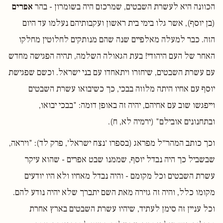
הכוונה היא לעשרת השבטים, שמרכזם היה בשומרון - בהר
אפרים
(בן יוסף), אשר גלו בימי בית ראשון ועקבותיהם נעלמו עד היום
הזה. כבר למעלה מאלפיים שנה שהם מנותקים לחלוטין מחלקו
האחר של העם היהודי! בעת הגאולה השלמה, תהיה הפגישה מחדש
עם עשרת השבטים, שיחזרו ויתאחדו עם בני ישראל. וכשם שפגישת
יוסף עם אחיו היתה מלווה בבכי, כך כשיבואו עשרת השבטים
וייפגשו שוב עם אחיהם, יהיה זה באופן דומה: "בבכי יבואו,
ובתחנונים אובילם" (ירמיה לא, ח).
וכך כותב המהר״ל מפראג (בספרו ׳נצח ישראל׳, פרק לד): "ויראה,
שבשביל כך היה נבדל יוסף, שממנו שבט אפרים - שהוא עיקר
עשרת השבטים וכל מקומם - והיה נבדל מאחיו ולא היו יודעים
מקומו כלל, והיה זה גזירה מאת השם יתברך שלא יהיה נודע להם.
וכל עניין זה סימן לעתיד, שיהיו עשרת השבטים בארץ אחרת