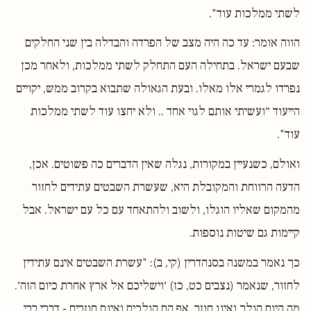
לשתי ממלכות עוד".
הווה אומר: עד כה היה מצב של הפרדה והבדלה בין שני החלקים
שבעם ישראל. בתחילה העם התחלק לשתי ממלכות, ולאחר מכן
נפרדו לגמרי אלו מאלו. ובעת הגאולה שתבוא בקרוב ממש, יקויים
הייעוד ״ועשיתי אותם לגוי אחד .. ולא יחצו עוד לשתי ממלכות
עוד".
ואולם, כשנעיין במקורות, נגלה שאין הדברים כה פשוטים. אכן,
הדעה הרווחת והמקובלת היא, שעשרת השבטים עתידים לחזור
מהמקום שאליו הוגלו, ולשוב ולהתאחד עם כל עם ישראל. אבל
קיימות גם שיטות נוספות.
כך נאמר במשנה בסנהדרין (קי, ב): "עשרת השבטים אינם עתידין
לחזור, שנאמר (נצבים כט, כז) ׳וישליכם אל ארץ אחרת כיום הזה׳.
מה היום הולך ואינו חוזר, אף הם הולכים ואינם חוזרים - דברי רבי