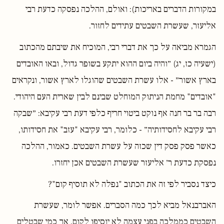
במקורות הדברים באריכות): ואולם, ההלכה נפסקה כדעת רבי
אליעזר, שעשרת השבטים עתידים לחזור.
הגמרא מביאה על כך את דברי רבי, המוכיח את שיבתם מהכתוב
(ישעיה כז, יג) ״והיה ביום ההוא יתקע בשופר גדול, ובאו האובדים
בארץ אשור״ - אלו עשרת השבטים שהוגלו לארץ אשור, ונקראים
"אובדים" מחמת הניתוק המוחלט שבינם לבין שארית העם היהודי.
רבה בר בר חנה אף נוקט ביטוי חריף כלפי דעת רבי עקיבא: ״שבקה
רבי עקיבא לחסידותיה״ - כלומר, רבי עקיבא "עזב" את חסידותו,
כאשר פסק פסק דין שכזה על עשרת השבטים. כאמור, ההלכה
נפסקת כדעת ר׳ אליעזר שעשרת השבטים אכן יחזרו.
כיצד נסביר לפי זה את הכתוב "נפלה לא תוסיף קום"?
האברבנאל מביא לכך כמה הסברים. אפשר לומר, שעשרת
השבטים כממלכה בפני עצמה לא יוסיפו לקום, אך כמי שבטלים