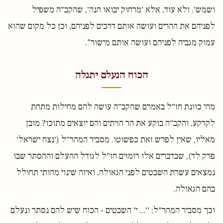
ושמש׳. ולא עוד, אלא ׳מרחוק יבואו הנה׳, שהקב״ה משפיל
לפניהם את ההרים ועושה אותם דרכים לפניהם, וכן כל מקום שהוא
עמוק מגביה לפניהם ועושה אותם מישור".
הכוח הנעלם יתגלה
מהי כוונת חז״ל באמרם שהקב״ה עושה להם מחילות מתחת
לקרקע, והקב״ה בוקע את הר הזיתים והם יוצאים מתוכו? מובן
מאליו, שאין לפרש זאת כפשוטו. מסביר המהר״ל (׳נצח ישראל׳
פרק לד), שבדברים אלו רומזים חז״ל לגודל ההעלם וההסתר שבו
נמצאים עשרת השבטים לפני הגאולה, ואיזה שינוי מהותי תחולל
בהם הגאולה.
וכך מסביר המהר״ל: ׳׳... י׳ השבטים - הכוח שיש להם נסתר ונעלם