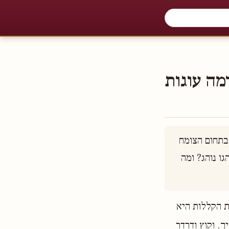
מה עוגות
מאמרי חז״ל רבים מתארים את השבע והברכה העל־טבעיים שיהיו לעתיד לבוא בתחום הצומח 
* כיצד תואמים תיאורם אלו לדברי הרמב״ם שגם בימות המשיח יהיה עולם כמנהגו נוהג? ומה 
 הקללות היא
ך. וקוץ ודרדר