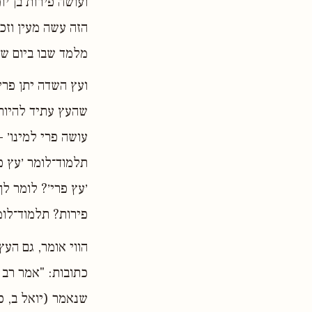
ועושה פירות בן יו
הזה עשה מעין וזכ
מלמד שבו ביום שה
ועץ השדה יתן פרי
שהעץ עתיד להיות נ
עושה פרי למינו׳ -
תלמוד־לומר ׳עץ פ
׳עץ פרי׳? לומר לך
פירות? תלמוד־לומר
הווי אומר, גם העץ
כתובות: "אמר רב 
שנאמר (יואל ב, כב