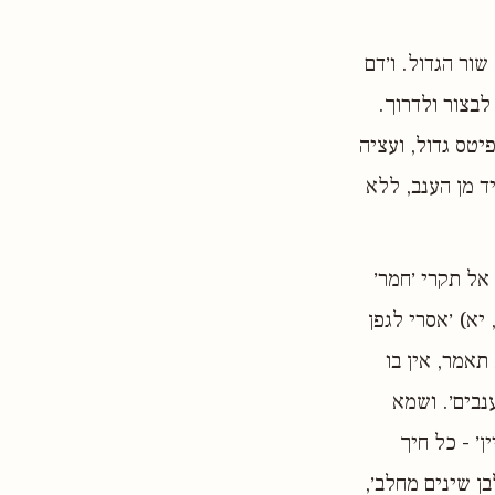
ור הגדול. ו׳דם
לבצור ולדרוך.
יטס גדול, ועציה
ד מן הענב, ללא
אל תקרי ׳חמר׳
יא) ׳אסרי לגפן
תאמר, אין בו
נבים׳. ושמא
ן׳ - כל חיך
בן שינים מחלב׳,