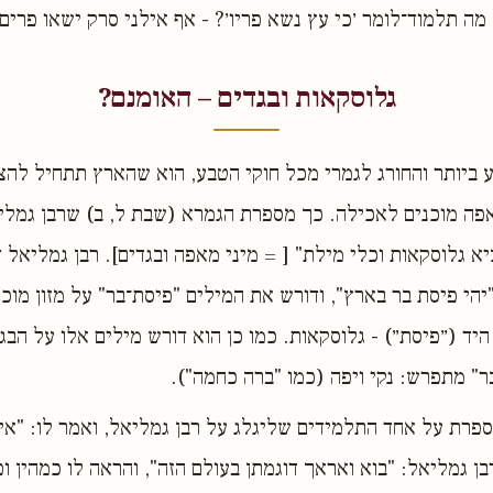
מה תלמוד־לומר ׳כי עץ נשא פריו׳? - אף אילני סרק ישאו פרים"
גלוסקאות ובגדים – האומנם?
 ביותר והחורג לגמרי מכל חוקי הטבע, הוא שהארץ תתחיל להצ
פה מוכנים לאכילה. כך מספרת הגמרא (שבת ל, ב) שרבן גמלי
 גלוסקאות וכלי מילת" [ = מיני מאפה ובגדים]. רבן גמליאל
יהי פיסת בר בארץ", ודורש את המילים "פיסת־בר" על מזון מוכן:
היד (״פיסת״) - גלוסקאות. כמו כן הוא דורש מילים אלו על הבג
בר" מתפרש: נקי ויפה (כמו "ברה כחמה").
פרת על אחד התלמידים שליגלג על רבן גמליאל, ואמר לו: "אי
ן גמליאל: "בוא ואראך דוגמתן בעולם הזה", והראה לו כמהין ופ