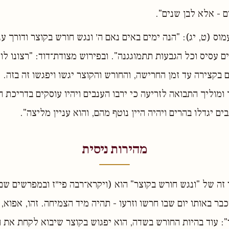
ם - אלא לבן שנים".
וס (ט, יג): "הנה ימים באים נאם ה׳ ונגש חורש בקוצר ודורך ע
ם עסיס וכל הגבעות תתמוגגנה". ובפירוש מצודת־דוד: "רצונו ל
 בקצירה עד זמן החרישה, והחורש והקוצר יגשו ויפגשו זה בזה. ו
ומוליך התבואה לזריעה כי ירבו הענבים ויהיו עוסקים בדריכת ה
ים יגדלו בהרים ויהיה היין נוטף מהם, והוא עניין מליצה".
מהירות ניסית
 זה של "ונגש חורש בקוצר" הוא (ויקרא־רבה פי״ז ובמפרשים שם
בר באותו יום שבו חרשו וזרעו - תהיה מיד הצמיחה. זהו, אפוא,
": עוד בהיות החורש בשדה, הוא יפגוש בקוצר שיבוא לקחת את 