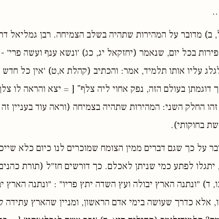
.
 ב) מדובר על המהירות שתהיה בשלב הצמיחה. רבן גמליאל דרש
ירות בכל יום, שנאמר (יחזקאל יג, כג) ׳ונשא ענף ועשה פרי׳ - 
לגלג עליו אותו תלמיד, אמר: והכתיב (קהלת א,ט) ׳אין כל חדש
ך דוגמתן בעולם הזה, נפק אחוי ליה צלף" [ = יצא והראה לו צל
 זהו החלק השני: המהירות שתהיה בצמיחה (וראה עוד בעניין זה 
ת בחוקותי).
 על כך שגם דברים ממין הצומח שמוכרים לנו כיום כלא שייכ
יתגלו לפתע כמי שניתן לאכלם. כך דורשים חז״ל (תורת כהנים
, ד) ״ונתנה הארץ יבולה ועץ השדה יתץ פריו״ : ״ונתנה הארץ י
 אלא כדרך שעושה בימי אדם הראשון, ומניין שהארץ עתידה לה