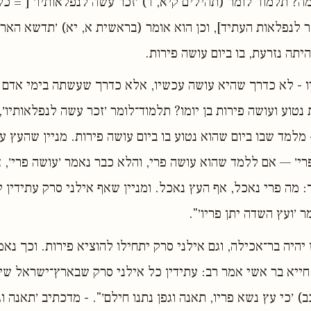
מה? תלמוד־לומר (תהילים קיא, ד) ׳זכר עשה לנפלאותיו׳ [ = כל
ר לנפלאות העתיד], וכן הוא אומר (בראשית א, יא) ׳תדשא האר
יתה נזרעת, בו ביום עושה פירות.
ו - לא כדרך שהיא עושה עכשיו, אלא כדרך שעשתה בימי אדם הר
טוע ועושה פירות בן יומו? תלמוד־לומר ׳זכר עשה לנפלאותיו׳, 
 מלמד שבו ביום שהוא נטוע בו ביום עושה פירות. מניין שהעץ 
רי׳ — אם ללמד שהוא עושה פרי, והלא כבר נאמר ׳עושה פרי׳, 
: מה פרי נאכל, אף העץ נאכל. ומניין שאף אילני סרק עתידין 
 ׳ועץ השדה יתן פריו׳".
 יהיה בר־אכילה, וגם אילני סרק יתחילו להוציא פירות. וכך נא
חייא בר אשי אמר רב: עתידין כל אילני סרק שבארץ־ישראל שיט
) ׳כי עץ נשא פריו, תאנה וגפן נתנו חילם׳". - מדכתיב ׳תאנה וג