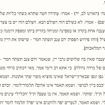
.
ה׳ (האזינו לב, יד) - אמרו: עתידה חטה שתהא כשתי כליות של ש
ם) - אמרו: לא כעולם הזה העולם הבא. העולם הזה יש בו צער 
נבה אחת בקרון או בספינה ומניחה בזווית ביתו ומספק הימנה כפ
ל [וזהו פירוש הפסוק ׳דם ענב תשתה חמר׳ - שישתו את היין מי
ר המלאכות].
ענבה שאין בה שלושים גרבי יין, שנאמר ׳ודם ענב תשתה חמר׳ - 
 של מידה גדולה]. כי אתא רב דימי אמר, מאי דכתיב (ויחי מט, 
ל גפן וגפן שבארץ־ישראל שאינו מוציא משוי שתי אתונות. ושמא 
׳כבס ביין לבושו׳. ושמא תאמר אינו אדום? תלמוד־לומר: ׳ובדם ע
 ת״ל: ׳סותה׳. ושמא תאמר, אין בו טעם? ת״ל ׳חכלילי עינים מיי
. ושמא תאמר, לנערים יפה ולזקנים אינו יפה? תלמוד לומר ׳ול