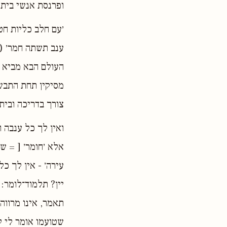
ופרנסת אנשי ביתו
׳עם חלב כליות חט
ענב תשתה חמר׳ (ש
העולם הבא מביא ע
מסיקין תחת התבשי
צורך בדריכה ובית
ואין לך כל ענבה ו
אלא ׳חומר׳ [ = שם
עירה׳ - אין לך כ
יין? תלמוד־לומר: 
תאמר, אינו מרווה?
שטועמו אומר לי לי