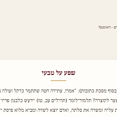
ם – האומנם?
שפע על טבעי
בסוף מסכת כתובות): "אמרו, עתידה חטה שתתמר כדקל ועולה 
ר לקוצרה? תלמוד־לומר (תהילים עב, טז) ׳ירעש כלבנון פריו׳.
ת עליה ומשרה את סלתה, ואדם יוצא לשדה ומביא מלוא פיסת יד