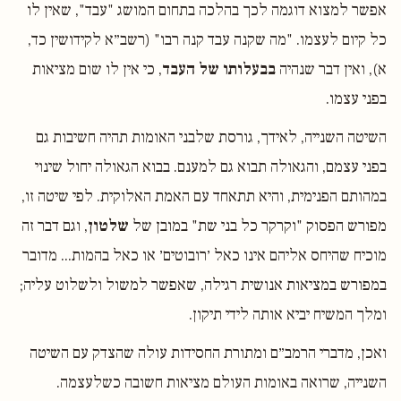
אפשר למצוא דוגמה לכך בהלכה בתחום המושג "עבד", שאין לו
כל קיום לעצמו. "מה שקנה עבד קנה רבו" (רשב״א לקידושין כד,
א), ואין דבר שנהיה
בבעלותו של העבד
, כי אין לו שום מציאות
בפני עצמו.
השיטה השנייה, לאידך, גורסת שלבני האומות תהיה חשיבות גם
בפני עצמם, והגאולה תבוא גם למענם. בבוא הגאולה יחול שינוי
במהותם הפנימית, והיא תתאחד עם האמת האלוקית. לפי שיטה זו,
מפורש הפסוק "וקרקר כל בני שת" במובן של
שלטון
, וגם דבר זה
מוכיח שהיחס אליהם אינו כאל ׳רובוטים׳ או כאל בהמות... מדובר
במפורש במציאות אנושית רגילה, שאפשר למשול ולשלוט עליה;
ומלך המשיח יביא אותה לידי תיקון.
ואכן, מדברי הרמב״ם ומתורת החסידות עולה שהצדק עם השיטה
השנייה, שרואה באומות העולם מציאות חשובה כשלעצמה.