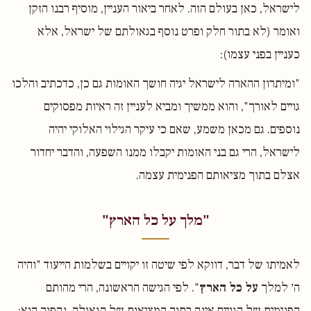
לישראל, כאן בעולם הזה. לאחר ביאור העניין, מוסיף רבנו הזקן
ואומר (לא בתור חלק ופרט נוסף בגאולתם של ישראל, אלא
כעניין בפני עצמו):
"ומיתרון ההארה לישראל יגיה חושך האומות גם כן, כדכתיב והלכו
גויים לאורך", והוא ממשיך ומביא לעניין זה ראיות מפסוקים
נוספים. גם מכאן משמע, שאם כי עיקר הגילוי האלוקי יהיה
לישראל, הרי גם בני האומות יקבלו ממנו השפעה, והדבר יחדור
אצלם בתוך מציאותם הפנימית עצמה.
"מלך על כל הארץ"
לאמיתו של דבר, דווקא לפי שיטה זו יקויים בשלמות הייעוד "והיה
ה׳ למלך
על כל הארץ
". לפי הגישה הראשונה, הרי מהותם
הפנימית של הגויים אינה בתוך המציאות של הגאולה. נהפוך הוא: