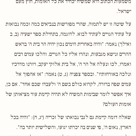
משמעות הכתוב היא שמשיח יכחיד את כל האומות, חוץ מעם
ישראל.
על שיטה זו יש לתמוה, שהרי מפורשות בנביאים כמה וכמה נבואות
על עתיד הגויים לעתיד לבוא. לדוגמה, בתחילת ספר ישעיה (ב, ב
ואילך) נאמר: "והיה באחרית הימים נכון יהיה הר בית ה׳ בראש
ההרים ונישא מגבעות, ונהרו אליו כל הגויים. והלכו עמים רבים
ואמרו, לכו ונעלה אל הר ה׳, אל בית אלוקי יעקב, ויורנו מדרכיו
ונלכה באורחותיו". ובספר צפניה (ג, ט) נאמר: "אז אהפוך אל
עמים שפה ברורה, לקרוא כולם בשם ה׳ ולעבדו שכם אחד". אם כן,
איך אפשר לומר שבימות המשיח לא תהיה קיימת עוד מציאותן של
אומות העולם?
שאלה דומה קיימת גם לגבי נבואתו של זכריה (יג, ח): "והיה בכל
הארץ, נאום ה׳, פי שנים בה יכרתו יגועו, והשלישית יותר בה".