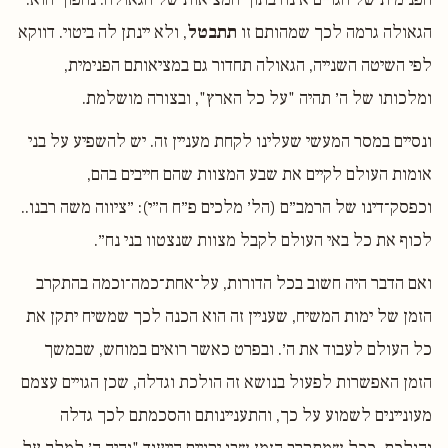
הגאולה גרמה לכך שמהותם זו
תתבטל
, ולא יינתן לה ביטוי. דווקא
לפי השיטה השנייה, הגאולה תחדור גם במציאותם הפנימית,
ומלכותו של ה׳ תהיה "על כל הארץ", ובצורה מושלמת.
ונסיים במסר המעשי שעלינו לקחת מעניין זה. יש להשפיע על בני
אומות העולם לקיים את שבע המצוות שהם חייבים בהם,
וכפסק־דינו של הרמב״ם (הל׳ מלכים פ״ח ה״י): ״ציווה משה רבנו..
לכוף את כל באי העולם לקבל מצוות שנצטוו בני נח״.
ואם הדבר היה חשוב בכל הדורות, על־אחת־כמה־וכמה בהתקרב
הזמן של ימות המשיח, שעניין זה הוא הכנה לכך שמשיח יתקן את
כל העולם לעבוד את ה׳. ובפרט כאשר רואים במוחש, שבמשך
הזמן האפשרות לפעול בנושא זה הולכת וגדלה, שכן הגויים עצמם
מעוניינים לשמוע על כך, והתעניינותם והסכמתם לכך גדלה