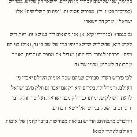
כלומר, שני שלישים יוכחדו מן העולם, ויישאר רק שליש. במדרש
(במדב״ר פט״ו, יד), מפורש פסוק זה: "ומה הן השלישית? אלו
ישראל", שרק הם יישארו.
גם בגמרא (סנהדרין קיא, א) אנו מוצאים דיון בנושא זה: דעת ריש
לקיש היא, שהשליש שיישאר יהיו בניו של שם בן נח, ואילו בני חם
ויפת - ייכרתו לגמרי. רבי יוחנן מגדיל את מספר הנותרים, ואומר
שהכוונה לשליש מבניו של נח.
לפי פירוש רש״י, סבורים שניהם שכל אומות העולם יאבדו מן
העולם, והמחלוקת ביניהם היא רק אם יאבד גם חלק מעם ישראל;
לדעת ריש לקיש, ימותו גם חלק מבני ישראל, ועל כך חולק רבי
יוחנן וסובר שכל בני ישראל יישארו בחיים.
והדברים מתמיהים: הרי יש נבואות מפורשות בדבר קיומן של אומות
העולם לעתיד לבוא!