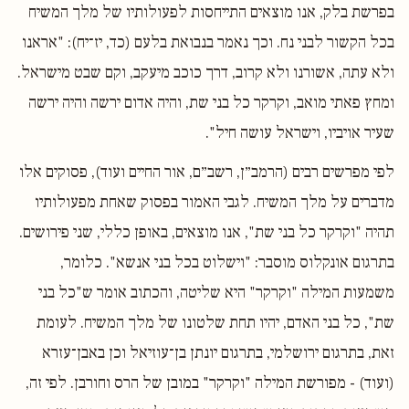
בפרשת בלק, אנו מוצאים התייחסות לפעולותיו של מלך המשיח
בכל הקשור לבני נח. וכך נאמר בנבואת בלעם (כד, יז־יח): "אראנו
ולא עתה, אשורנו ולא קרוב, דרך כוכב מיעקב, וקם שבט מישראל.
ומחץ פאתי מואב, וקרקר כל בני שת, והיה אדום ירשה והיה ירשה
שעיר אויביו, וישראל עושה חיל".
לפי מפרשים רבים (הרמב״ן, רשב״ם, אור החיים ועוד), פסוקים אלו
מדברים על מלך המשיח. לגבי האמור בפסוק שאחת מפעולותיו
תהיה "וקרקר כל בני שת", אנו מוצאים, באופן כללי, שני פירושים.
בתרגום אונקלוס מוסבר: "וישלוט בכל בני אנשא". כלומר,
משמעות המילה "וקרקר" היא שליטה, והכתוב אומר ש"כל בני
שת", כל בני האדם, יהיו תחת שלטונו של מלך המשיח. לעומת
זאת, בתרגום ירושלמי, בתרגום יונתן בן־עוזיאל וכן באבן־עזרא
(ועוד) - מפורשת המילה "וקרקר" במובן של הרס וחורבן. לפי זה,