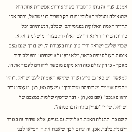
אמנם, עניין זה ניתן להסברה בשתי צורות: אפשרות אחת היא
שהגאולה והגילוי האלוקי נועדו
רק
בשביל בני ישראל, ובהם אכן
תחדור האמת האלוקית בפנימיותם. שכלם, רגשותיהם וכל
כוחותיהם יזדהו ויתאחדו עם האלוקות בצורה מושלמת. אלא,
שכדי שלעם ישראל יהיה טוב ונוח בעבודת ה׳, יש צורך שגם מצב
אומות העולם יהיה כראוי, ״לא ירעו ולא ישחיתו״ והעולם יהיה
מזוכך - כי רק עולם כזה הוא מקום מוכשר ליהודים לעבוד את ה׳.
למעשה, יש כאן גם סיוע ועזרה שיגישו האומות לעם ישראל, "והיו
מלכים אומניך ושרותיהם מניקותיך" (ישעיה מט, כג), "ועמדו זרים
ורעו צאנכם" (שם סא, ה) - דבר שיוסיף שלמות במצבם של
ישראל, שיהיו "פנויין בתורה ובחכמתה".
לשם כך, תתגלה האמת האלוקית גם בגויים, אלא שיהיה זה בצורה
חיצונית בלבד. אכן, זה יגרום לכך שיעבדו את ה׳ ויסייעו לבני