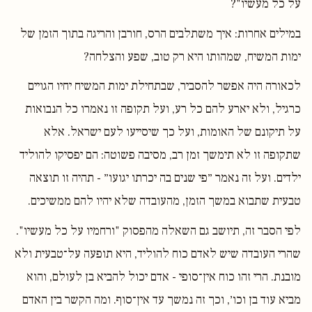
על כל מעשיו"?
במילים אחרות: איך משתלבים הרס, חורבן והריגה בתוך הזמן של
ימות המשיח, שמהותו היא רק טוב, שפע והצלחה?
לכאורה היה אפשר להסביר, שבתחילת ימות המשיח יחיו הגויים
כרגיל, ולא יארע להם כל רע, ועל תקופה זו נאמרו כל הנבואות
על תיקונם של האומות, ועל כך שיסייעו לעם ישראל. אלא
שתקופה זו לא תימשך זמן רב, מסיבה פשוטה: הם יפסיקו להוליד
ילדים. ועל זה נאמר ״פי שנים בה יכרתו יגועו״ - תהיה זו תוצאה
טבעית שתבוא במשך הזמן, מהעובדה שלא יהיו להם ממשיכים.
לפי הסבר זה, תיושב גם השאלה מהפסוק "ורחמיו על כל מעשיו".
שהרי העובדה שיש לאדם כוח להוליד, היא תופעה על־טבעית ולא
מובנת. הרי זהו כוח אין־סופי - אדם יכול להביא בן לעולם, והוא
מביא עוד בן וכו׳, וכך זה נמשך עד אין־סוף. ומה הקשר בין האדם