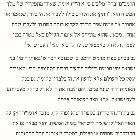
הרמב״ם (בהל׳ מלכים פי״א ה״ד) אומר, שאחד מתפקידיו של מלך
המשיח הוא: "ויתקן את העולם כולו לעבוד את ה׳ ביחד, שנאמר אז
אהפוך אל עמים שפה ברורה לקרוא כולם בשם ה׳ ולעבדו שכם
אחד". מכאן, שהוא מתייחס אל אומות העולם כאל מטרה בפני
עצמה, ולא רק כאמצעי שנועד להביא תועלת עם ישראל.
גם בסיום ספרו מדגיש הרמב״ם, שבנוסף לכך ש"באותו הזמן" בני
ישראל יהיו חכמים גדולים ויודעים דברים הסתומים, הרי "לא יהיה
עסק
כל העולם
אלא לדעת את ה׳ בלבד". כלומר, גם בכל
האומות יהיה שינוי פנימי, והם יעבדו את ה׳ לא רק כחלק מעבדותם
לעם ישראל, אלא מצד מציאותם עצמה.
גם בתורת החסידות, בספר התניא (פרק לו), מדבר אדמו״ר הזקן על
האור האלוקי שיאיר לישראל בימות המשיח, והוא מבאר גם את
ההזדככות שתהיה אז בעולם, במטרה שאור זה יוכל להתגלות