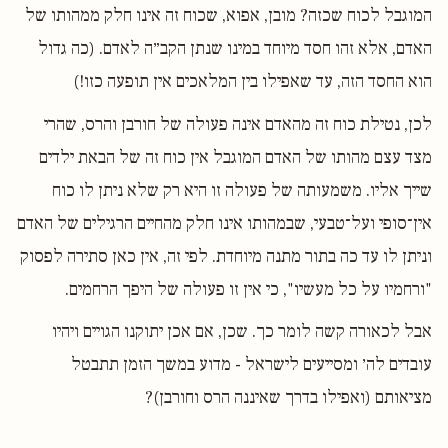
המוגבל לכוח שכזה? מובן, אפוא, שכוח זה אינו חלק ממהותו של
האדם, אלא זהו חסד מיוחד במינו שנתן הקב״ה לאדם. (כה גדול
הוא החסד הזה, עד שאפילו בין המלאכים אין תופעה כזו!)
לכן, נטילת כוח זה מהאדם אינה פעולה של חורבן והרס, שהרי
מצד עצם מהותו של האדם המוגבל אין כוח זה של הבאת ילדים
שייך אליו. משמעותה של פעולה זו היא רק שלא ניתן לו כוח
אין־סופי ועל־טבעי, שבמהותו אינו חלק מהחיים הרגילים של האדם
וניתן לו עד כה בתור מתנה מיוחדת. לפי זה, אין כאן סתירה לפסוק
"ורחמיו על כל מעשיו", כי אין זו פעולה של היפך הרחמים.
אבל לכאורה קשה לומר כך. שכן, אם אכן יתוקנו הגויים ויהיו
עובדים לה׳ ומסייעים לישראל - מדוע במשך הזמן תתבטל
מציאותם (ואפילו בדרך שאיננה הרס וחורבן)?