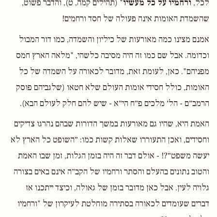
לכל,
ורחמיו על כל מעשיו
" (תהילים קמה, ט), והדבר פשוט,
שהשמדת האומות אינה פעולה של חסד ורחמים!
אמנם מצינו כמה מאורעות של כיליון והשמדה, כמו דור המבול
וכדומה. אבל שם כמו זה היה מסיבה כלשהי, "מלאה הארץ חמס
מפניהם". כאן, לעומת זאת, מדובר לכאורה על השמדה של כל
האומות, כולל חסידי אומות העולם שלא חטאו (שלגביהם פוסק
הרמב״ם - הל׳ מלכים פ״ח הי״א - שיש להם חלק לעולם הבא).
האמת היא, שהיו גם מאורעות במשך הדורות שבהם נהרגו צדיקים
וחסידים, ואכן התעוררו שאלות קשות כמו: ״השופט כל הארץ לא
יעשה משפט״?! - אולם דבר זה היה בזמן הגלות, זמן שבו האמת
והטוב נתונים בהעלם והסתר ורחמיו של הקב״ה אינם באים בצורה
גלויה לעין. אבל כאן מדובר בזמן של גאולה, וכיצד ייתכנו אז
דברים שעומדים לכאורה בסתירה מוחלטת לעיקרון של "ורחמיו