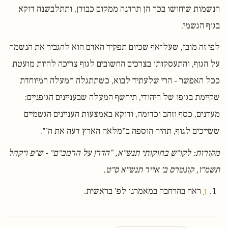
הנשמות שיחושו בכך הן תרדנה ממקום כבודן, ותתלבשנה דוקא
בגוף הגשמי.
לפי זה מובן, שעל־אף שכיום תפקיד האדם הוא להגביר את הנשמה
על הגוף, והתעסקותו בצרכים החשובים לגוף צריכה להיות מועטת
ככל האפשר - הרי שלעתיד לבוא, כשתתגלה המעלה המיוחדת
שקיימת בגופו של היהודי, תיחשף המעלה שבעניינים הגופניים:
מעדנים, כסף וזהב וכדומה, ודוקא באמצעות העניינים הגשמיים
ששייכים לגוף, תהיה הוספה ב״מלאה הארץ דעה את ה׳".
מקורות: לקו״ש בחוקותי תנש״א, "הדרן על הרמב״ם״ - ש״פ ויקהל
תשמ״ו, קונטרס ב׳ אייר תנש״א ס״ט.
↑
ראה בהרחבה במאמרנו לפ׳ בראשית.