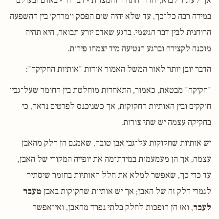
אך לעתיד לבוא, יחדרו התורה והמצוות - דבר ה׳ - באדם ובעולם
במידה רבה כל־כך, עד שלא יהיה שום הפסק ו׳מרחק׳ בין ההשפעה
הרוחנית לבין דבר הגשמי. ברגע שאדם יזרע תבואה, היא תהיה
מוכנה לקצירה וברגע הנטיעה מיד יצמחו פירות.
הדבר יובן יותר לאור המשל האמור אודות "אותיות החקיקה":
"חקיקה" מבטאת, כאמור, התאחדות מוחלטת בין החומר שעל־גביו
חוקקים ובין האותיות החקוקות, אך כשניכנס לפרטים נראה, כי
בחקיקה עצמה יש שתי צורות.
יש אותיות שחקוקות על־גבי אבן טובה, שאמנם הן חלק מהאבן
עצמה, אך הן מעמעמות במידת־מה את יופייה המקורי של האבן,
עד כדי כך, שאפשר למלא את חלל האותיות בחומר שיסתיר
לגמרי חלק זה של האבן; אך יש אותיות שחקוקות באבן
מעבר
לעבר
, ואז הן הופכות לחלק בלתי נפרד מהאבן, ואי־אפשר