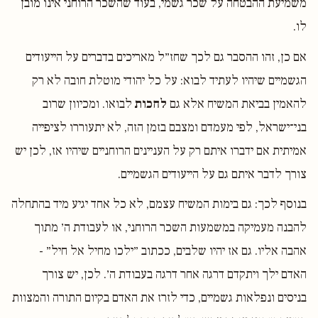
משמיעת ההבטחה על שכר גשמי, בעוד שהשכר הרוחני אינו מובן
לו.
אם כן, זהו ההסבר גם לכך שחז״ל מאריכים בדברים על הייעודים
הגשמיים שיהיו לעתיד לבוא: על כל יהודי מוטלת חובה לא רק
להאמין בביאת המשיח אלא גם
לחכות
לבואו. ומכיוון שרוב
בני־ישראל, לפי מעמדם ומצבם בזמן הזה, לא יתעוררו לציפייה
אמיתית אם ידברו איתם רק על העניינים הרוחניים שיהיו אז, לכן יש
צורך לדבר איתם גם על הייעודים הגשמיים.
בנוסף לכך: גם בימות המשיח עצמם, לא כל אחד יגיע מיד בהתחלה
להבנה מעמיקה במשמעות השכר הרוחני, או לעבודת ה׳ מתוך
אהבה אליו. גם אז יהיו שלבים, ככתוב ״ילכו מחיל אל חיל״ -
האדם ילך ויתקדם דרגה אחר דרגה בעבודת ה׳. לכן, יש צורך
בניסים ונפלאות גשמיים, כדי לזרז את האדם בקיום התורה והמצוות