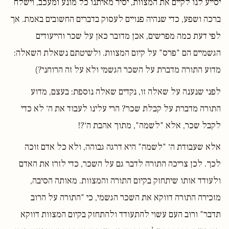
יסייע לנו לקיים את המצוות, יסיר מאיתנו כל מונע ומעכב, וישלח
ברכה ושפע, כדי שנהיה פנויים לעסוק בדברים החשובים באמת. אך
לפי דעת כמה מפרשים, אכן מדובר כאן על שכר והייעודים
הגשמיים הם "פרס" על קיום המצוות. ולשיטתם נשאלת השאלה:
מדוע התורה מדברת על השכר הגשמי ולא על זה הרוחני?)
לפני שנענה על שאלה זו, נקדים שאלה נוספת: בעצם, מדוע
התורה מדברת על קבלת שכר? הרי עלינו לעבוד את ה׳ לא כדי
לקבל שכר, אלא "לשמה", מתוך אהבת ה׳?!
אלא שעבודת ה׳ "לשמה" היא דרגה גבוהה, ולא כל אדם זוכה
לכך. לכן צריכה התורה לדבר גם על השכר, כדי לזרז את האדם
ולעודד אותו שיתחזק בקיום התורה והמצוות. מאותה הסיבה,
מזכירה התורה דווקא את השכר הגשמי, כי "התורה על הרוב
תדבר" ורוב העם עשוי להתעודד ולהתחזק בקיום המצוות דווקא