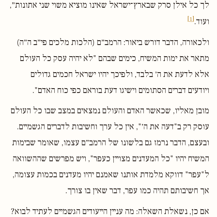
לך כל אילן סרק שבארץ־ישראל שאינו מוציא משוי שני אתונות״,
[1]
ועוד.
ולכאורה, הדבר דורש ביאור: הרמב״ם (הלכות מלכים פי״ב ה״ה)
מתאר את ימות המשיח, כימים שבהם "לא יהיה עסק כל העולם
אלא לדעת את ה׳ בלבד, ולפיכך יהיו ישראל חכמים גדולים
ויודעים דברים הסתומים וישיגו דעת בוראם כפי כוח האדם".
מובן מאליו, שכאשר האדם והעולם נמצאים במצב שבו כל העולם
עוסק רק ב"דעה את ה׳", אין כל ערך וחשיבות לדברים הגשמיים.
ובעצם, הדבר נרמז גם בלשונו של הרמב״ם עצמו, שאומר שבימות
המשיח יהיו "כל המעדנים מצויין כעפר", ויש מפרשים שההשוואה
ל"עפר" דווקא מלמדת אותנו שאמנם יהיו מעדנים בכמות עצומה,
אך חשיבותם תהיה כמו עפר, דבר שאין בו צורך.
אם כן, נשאלת השאלה: מה עניין הייעודים הגשמיים לעתיד לבוא?