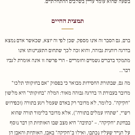
בשעה שהוא עומד עדיין בשלבים ההתחלתיים.
תמצית החיים
ברם, גם הסבר זה אינו מספק. שכן לפי זה יוצא, שכאשר אדם נמצא
בדרגה רוחנית גבוהה, והוא זכה לכך שתחום התעניינותו אינו
מתמקד בדברים גשמיים וחומריים - הרי פרשה זו אינה אומרת לגביו
דבר...
מה גם, שבתורת החסידות מבואר כי בפסוק "אם בחוקותי תלכו"
מדובר בעבודת ה׳ בדרגה גבוהה מאוד: המלה "בחוקותי" היא מלשון
"חקיקה". כלומר, לא מדובר רק באדם שעמל ויגע בתורה (וכפירוש
רש״י, "שתהיו עמלים בתורה"), אלא מדובר בלימוד תורה שהוא
בבחינת ״חקיקה״. – "כתיבה" היא מצב שבו האותיות הן דבר נוסף
על הנייר שעליו נכתבו, ואילו ב"חקיקה" באבן, האותיות והאבן הן