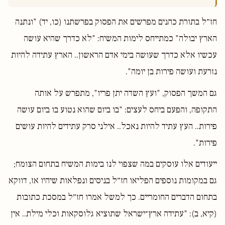
חז״ל בתורת כהנים מפרשים את הפסוק בפרשתנו (כו, יד) "ונתנה
הארץ יבולה" כמתייחס לימות המשיח: "לא כדרך שהיא עושה
עכשיו אלא כדרך שעושה בימי אדם הראשון.. הארץ עתידה להיות
נזרעת ועושה פירות בן יומה".
גם המשך הפסוק, "ועץ השדה יתן פריו", מתפרש על אותה
התקופה, והפעם ביחס לעצים: "בו ביום שהוא נטוע בו ביום עושה
פירות.. העץ עתיד להיות נאכל.. אילני סרק עתידים להיות עושים
פירות".
ייעודים אלו עוסקים במה שצפוי לנו בימות המשיח בתחום הצומח;
גם במקומות נוספים הפליאו חז״ל בניסים ונפלאות שיהיו אז, דווקא
בתחום הדברים החומריים. כך למשל אמרו חז״ל במסכת כתובות
(קיא, ב): "עתידה ארץ־ישראל שתוציא גלוסקאות וכלי מילת.. אין