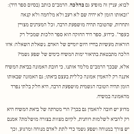
לבוא; עניין זה מופיע גם
בהלכה
. הרמב״ם כותב (בסיום ספר היד):
"ובאותו הזמן לא יהיה שם לא רעב ולא מלחמה ולא קנאה
ותחרות, שהטובה תהיה מושפעת הרבה, וכל המעדנים מצויין
כעפר". כידוע, ספר היד החזקה הוא ספר הלכות שמכיל רק
הוראות מעשיות בחייו היום יומיים של האדם. נשאלת השאלה: איזו
הלכה מתבטאת בתיאור ימות המשיח כימים של שפע גשמי?
אלא, שבכך הרמב״ם מלמד אותנו, כי חובת האמונה בביאת המשיח
איננה רק להאמין אמונה כללית בעצם ביאתו; גם האמונה שבאותו
הזמן תהיה הטובה הגשמית מושפעת הרבה, היא חלק בלתי נפרד
מהאמונה במשיח.
מדוע יש חובה להאמין גם בכך? הרי מטרתה של ביאת המשיח היא
רק להביא לשלמות רוחנית, לקיום מצוות בצורה מושלמת? אמנם
יש צורך במנוחה ושפע גשמי כדי לתת לאדם מנוחה ומרגוע, וכך