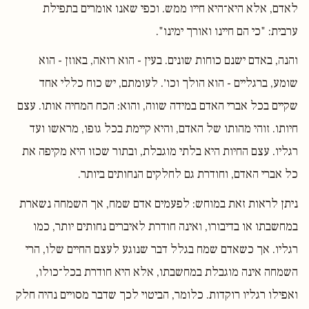
לאדם, אלא היא־היא חייו ממש. וכפי שאנו אומרים בתפילת
ערבית: "כי הם חיינו ואורך ימינו".
והנה, באדם ישנם כוחות שונים. בעין - הוא רואה, באוזן - הוא
שומע, ברגליים - הוא הולך וכו׳. לעומתם, יש כוח כללי אחד
שקיים בכל אברי האדם במידה שווה, והוא: הכח המחיה אותו. עצם
חיותו. זוהי מהותו של האדם, והיא קיימת בכל גופו, מראשו ועד
רגליו. עצם החיות היא בלתי מוגבלת, ובתור שכזו היא מקיפה את
כל אברי האדם, וחודרת גם לחלקים הנחותים ביותר.
ניתן לראות זאת במוחש: לפעמים אדם שמח, אך השמחה נשארת
במחשבתו או בדיבורו, ואינה חודרת לאיברים נחותים יותר, כמו
רגליו. אך כשאדם שמח בגלל דבר שנוגע לעצם החיים שלו, הרי
השמחה אינה מוגבלת במחשבתו, אלא היא חודרת בכל־כולו,
ואפילו רגליו רוקדות. כלומר, הביטוי לכך שדבר מסויים נהיה חלק