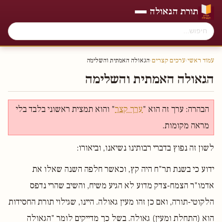
תורת הגאולה
עמוד ראשי
›
ערכים קצרים
›
הגאולה האמתית והשלימה
הגאולה האמתית והשלימה
הבהרה: ערך זה הוא "
ערך קצר
" והוא תמצית ראשוני בלבד בלי
מראה מקומות.
לשון זה נפוץ בדברי רבותינו נשיאנו, וביאורו:
ידוע כי בשנת תר"ח היה קץ, וכאשר חלפה השנה שאלו את
אדמו"ר הצמח-צדק מדוע לא הגיע משיח, והשיב שהרי נדפס
הלקוטי-תורה, ואם כן זהו מעין גאולה. היינו, שגילוי תורת החסידות
הוא (התחלת ומעין) גאולה. בשל כך מדייקים לומר "הגאולה