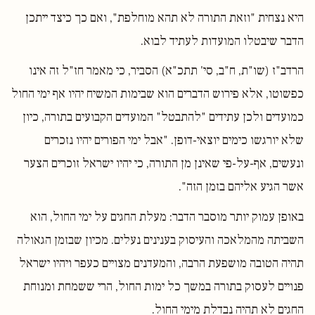
היא נצחית "וזאת התורה לא תהא מוחלפת", ואם כך כיצד ייתכן
הדבר שיבטלו המועדות לעתיד לבוא.
הרדב"ז (שו"ת, ח"ב, סי' תתכ"א) הסביר, כי מאמר חז"ל זה אינו
כפשוטו, אלא פירוש הדברים הוא שבימות המשיח יהיו אף ימי החול
כמועדים ולכן עתידים "להתבטל" המועדים הקבועים בתורה, כיון
שלא יורגשו כימים יוצאי-דופן. "אבל ימי הפורים יהיו נזכרים
ונעשים, אף-על-פי שאינן מן התורה, כי יהיו ישראל זוכרים הצער
אשר הגיע אליהם בזמן הזה".
באופן עמוק יותר מוסבר הדבר: מעלת החגים על ימי החול, הוא
השביתה מהמלאכה והעיסוק בענינים נעלים. מכיון שבזמן הגאולה
תהיה הטובה מושפעת הרבה, והמעדנים מצויים כעפר ויהיו ישראל
פנויים לעסוק בתורה במשך כל ימות החול, הרי ששמחת ומנוחת
החגים לא תהיה נבדלת מימי החול.