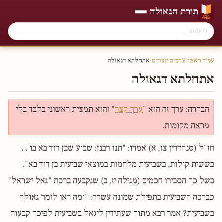
תורת הגאולה
עמוד ראשי
›
ערכים קצרים
›
אתחלתא דגאולה
אתחלתא דגאולה
הבהרה: ערך זה הוא "
ערך קצר
" והוא תמצית ראשוני בלבד בלי
מראה מקומות.
חז"ל (סנהדרין צז, א) אמרו: "תנו רבנן: שבוע שבן דוד בא בו . .
בששית קולות, בשביעית מלחמות במוצאי שביעית בן דוד בא".
בשל כך הסבירו חכמים (מגילה יז, ב) שנקבעה ברכת "גאל ישראל"
כברכה השביעית בתפילת שמונה עשרה: "ומה ראו לומר גאולה
בשביעית? אמר רבא מתוך שעתידין ליגאל בשביעית לפיכך קבעוה